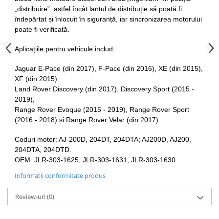
„distribuire”, astfel încât lanțul de distribuție să poată fi
Slefuitoare electrice
îndepărtat și înlocuit în siguranță, iar sincronizarea motorului
Scule fixare distributie
poate fi verificată.
Alfa romeo
Aplicațiile pentru vehicule includ:
Audi
Bmw
Jaguar E-Pace (din 2017), F-Pace (din 2016), XE (din 2015),
Chevrolet
XF (din 2015).
Land Rover Discovery (din 2017), Discovery Sport (2015 -
Chrysler
2019),
Citroen
Range Rover Evoque (2015 - 2019), Range Rover Sport
Dacia
(2016 - 2018) și Range Rover Velar (din 2017).
Fiat
Coduri motor: AJ-200D, 204DT, 204DTA; AJ200D, AJ200,
Ford
204DTA, 204DTD.
Jaguar
OEM: JLR-303-1625, JLR-303-1631, JLR-303-1630.
Jeep
Informatii conformitate produs
Lancia
Land Rover
Review-uri
(0)
Mazda
Mercedes