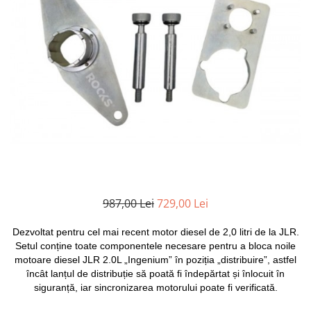
Clima/Aer conditionat
Cricuri cutie viteze
Dispozitive de sablat & accesorii
Dispozitive spalat piese
Dulapuri Bancuri Carucioare
Bancuri de lucru
Carucioare pentru marfa
Cutii pentru scule
Dulapuri echipate
Dulapuri pentru scule
987,00 Lei
729,00 Lei
Module scule
Echipamente De Sudura
Dezvoltat pentru cel mai recent motor diesel de 2,0 litri de la JLR.
Aparate taiere cu plasma
Setul conține toate componentele necesare pentru a bloca noile
motoare diesel JLR 2.0L „Ingenium” în poziția „distribuire”, astfel
Autogen
încât lanțul de distribuție să poată fi îndepărtat și înlocuit în
Invertoare Sudura
siguranță, iar sincronizarea motorului poate fi verificată.
Magneti fixare sudura