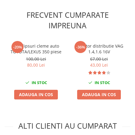
Mini
FRECVENT CUMPARATE
Nissan
Opel
IMPREUNA
Peugeot
Renault
Rover
Set clipsuri cleme auto
Blocator distributie VAG
-20%
-36%
TOYOTA/LEXUS 350 piese
1.4,1.6 16V
Saab
100,00 Lei
67,00 Lei
Seat
80,00 Lei
43,00 Lei
Skoda
Suzuki
IN STOC
IN STOC
Universale
Volkswagen
ADAUGA IN COS
ADAUGA IN COS
Volvo
Scule pentru tinichigerie
Scule Pneumatice
ALTI CLIENTI AU CUMPARAT
Accesorii Pneumatice
Alte scule pneumatice