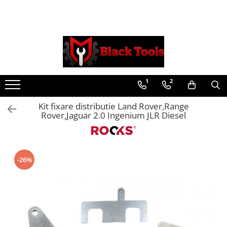
Toate Produsele
Scule Service Auto
Chei Si Truse De Chei
1
2
Chei combinate
Chei Combinate Cu Clichet
Kit fixare distributie Land Rover,Range
Chei Cotite
Rover,Jaguar 2.0 Ingenium JLR Diesel
Chei speciale
Clesti Si Seturi De Clesti
Clesti autoblocanti
-26%
Clesti pentru sertizat
Clesti pentru sigurante
Clesti reglabili pentru tevi
Clesti service auto
Clesti universali