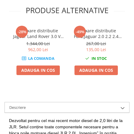
Chei de Forta
PRODUSE ALTERNATIVE
Chei Dinamometrice
Ciocane Dalti si Dornuri
Gresoare
Kit fixare distributie
Kit fixare distributie
-28%
-49%
Jaguar Land Rover 3.0 V6
Ford,Jaguar 2.0 2.2 2.4
Reparat Filete
5.0 V8
TDDI TDCI
1.344,00 Lei
267,00 Lei
Scule Electrice
962,00 Lei
135,00 Lei
Aeroterme si Incalzitoare
LA COMANDA
IN STOC
Aparate de spalat cu presiune
ADAUGA IN COS
ADAUGA IN COS
Aspiratoare industriale
Lampi si Lanterne
Masini de insurubat si gaurit
Masini de polishat
Pistoale aer cald
Descriere
Pistoale de lipit
Pistoale electrice de impact
Dezvoltat pentru cel mai recent motor diesel de 2,0 litri de la
Polizoare unghiulare
JLR. Setul conține toate componentele necesare pentru a
Rindele
bloca noile motoare diesel JLR 2.0L „Ingenium” în poziția