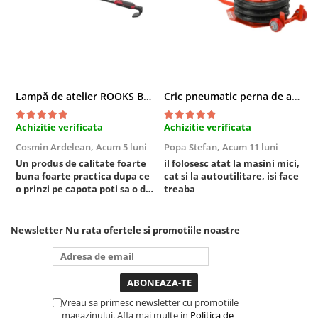
Sistem Vibro-Power
Sisteme de ridicare si sustinere
Capre Auto
Cricuri Hidraulice
Lampă de atelier ROOKS B2 HYBRID pentru capotă, 2000 lumeni, 5000 mAh
Cric pneumatic perna de aer cu inaltator 6T
Surubelnite Si Biti
Truse de biti
Achizitie verificata
Achizitie verificata
A
Truse de surubelnite
Cosmin Ardelean,
Acum 5 luni
Popa Stefan,
Acum 11 luni
F
Vulcanizare
Un produs de calitate foarte
il folosesc atat la masini mici,
r
buna foarte practica dupa ce
cat si la autoutilitare, isi face
Masini de dejantat roti
o prinzi pe capota poti sa o dai
treaba
Masini de echilibrat roti
mai in stanga sau in dreapta
unde ai nevoie lumina
Piese de schimb
puternica si de la baterie care
Newsletter
Nu rata ofertele si promotiile noastre
Scule Vulcanizare
tine destul de mult dar daca o
bagi la priza nu mai ai treaba
Truse de scule si accesorii
toata ziua ,ce...
Truse de scule
Truse si accesorii 1/2
Vreau sa primesc newsletter cu promotiile
magazinului. Afla mai multe in
Politica de
Truse si Accesorii 1/4