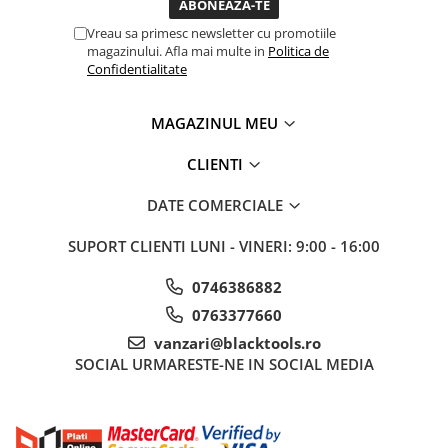
Truse si Accesorii 3/4
Vreau sa primesc newsletter cu promotiile
magazinului. Afla mai multe in
Politica de
Truse si Accesorii 3/8
Confidentialitate
Truse si acesorii de impact
Accesorii de impact 1"
MAGAZINUL MEU
Accesorii de impact 1/2
CLIENTI
Accesorii de impact 3/4
Truse de adaptoare
DATE COMERCIALE
Truse de biti de impact
SUPORT CLIENTI
LUNI - VINERI: 9:00 - 16:00
Tubulare de impact 1"
Tubulare de impact 1/2
0746386882
Tubulare de impact 3/4
0763377660
Tubulare 1/2
vanzari@blacktools.ro
Tubulare 1/2 bihexagonale
SOCIAL
URMARESTE-NE IN SOCIAL MEDIA
Tubulare 1/2 hexagonale
Tubulare 1/4
Tubulare 3/4