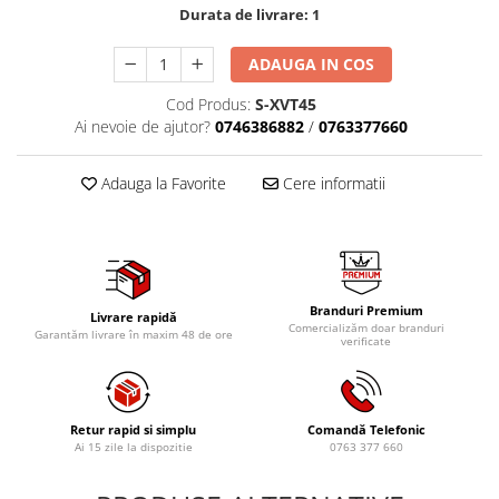
Mig-Mag
Durata de livrare:
1
Sudura In Puncte
Tig-Wig
ADAUGA IN COS
Pompe si Cilindri Hidraulici
Cod Produs:
S-XVT45
Ai nevoie de ajutor?
0746386882
/
0763377660
Prese pentru arcuri
Redresoare,Roboti Pornire,Cabluri
Adauga la Favorite
Cere informatii
Curent
Schimb ulei
Accesorii schimb ulei
Chei buson baie ulei
Chei filtru ulei
Branduri Premium
Livrare rapidă
Comercializăm doar branduri
Garantăm livrare în maxim 48 de ore
Recuperatoare de ulei
verificate
Scule Ajutatoare
Scule De Mana si Unelte
Retur rapid si simplu
Comandă Telefonic
Aparate de nituit si capsat
Ai 15 zile la dispozitie
0763 377 660
Burghie
Capsatoare tapiterie