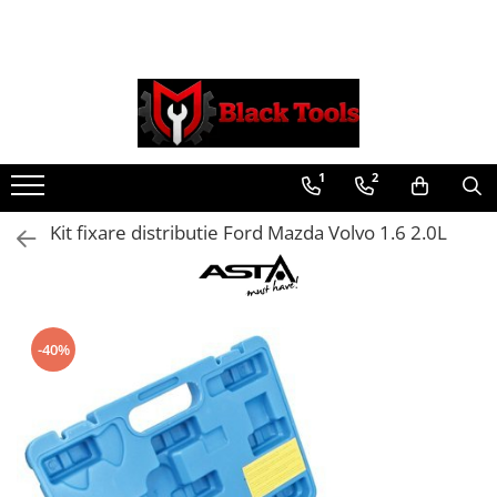
Toate Produsele
Scule Service Auto
Chei Si Truse De Chei
1
2
Chei combinate
Chei Combinate Cu Clichet
Kit fixare distributie Ford Mazda Volvo 1.6 2.0L
Chei Cotite
Chei speciale
Clesti Si Seturi De Clesti
Clesti autoblocanti
-40%
Clesti pentru sertizat
Clesti pentru sigurante
Clesti reglabili pentru tevi
Clesti service auto
Clesti universali