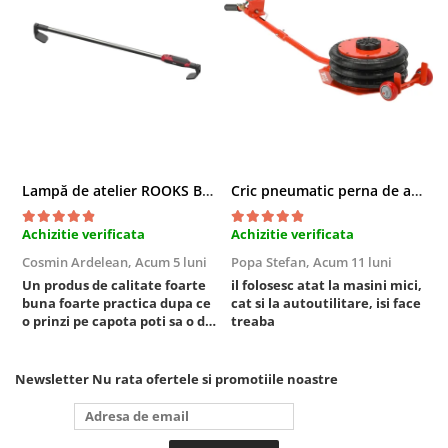
Sistem Vibro-Power
Sisteme de ridicare si sustinere
Capre Auto
Cricuri Hidraulice
Surubelnite Si Biti
Truse de biti
Lampă de atelier ROOKS B2 HYBRID pentru capotă, 2000 lumeni, 5000 mAh
Cric pneumatic perna de aer cu inaltator 6T
Truse de surubelnite
Vulcanizare
Achizitie verificata
Achizitie verificata
A
Masini de dejantat roti
Cosmin Ardelean,
Acum 5 luni
Popa Stefan,
Acum 11 luni
F
Masini de echilibrat roti
Un produs de calitate foarte
il folosesc atat la masini mici,
r
buna foarte practica dupa ce
cat si la autoutilitare, isi face
Piese de schimb
o prinzi pe capota poti sa o dai
treaba
Scule Vulcanizare
mai in stanga sau in dreapta
Truse de scule si accesorii
unde ai nevoie lumina
puternica si de la baterie care
Newsletter
Nu rata ofertele si promotiile noastre
Truse de scule
tine destul de mult dar daca o
bagi la priza nu mai ai treaba
Truse si accesorii 1/2
toata ziua ,ce...
Truse si Accesorii 1/4