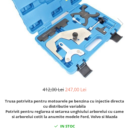
Clima/Aer conditionat
Cricuri cutie viteze
Dispozitive de sablat & accesorii
Dispozitive spalat piese
Dulapuri Bancuri Carucioare
Bancuri de lucru
Carucioare pentru marfa
Cutii pentru scule
Dulapuri echipate
Dulapuri pentru scule
Module scule
412,00 Lei
247,00 Lei
Echipamente De Sudura
Aparate taiere cu plasma
Trusa potrivita pentru motoarele pe benzina cu injectie directa
cu distributie variabila
Autogen
Potrivit pentru reglarea si setarea unghiului arborelui cu came
Invertoare Sudura
si arborelui cotit la anumite modele Ford, Volvo si Mazda
Magneti fixare sudura
IN STOC