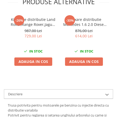
PRODUSE ALTERNATIVE
Chei de Forta
Chei Dinamometrice
Kit fixare distributie Land
Kit fixare distributie
Ki
Ciocane Dalti si Dornuri
-26%
-30%
Rover,Range Rover,Jaguar
Mercedes 1.6 2.0 Diesel
Gresoare
2.0 Ingenium JLR Diesel
W654
987,00 Lei
876,00 Lei
Reparat Filete
729,00 Lei
614,00 Lei
Scule Electrice
Aeroterme si Incalzitoare
IN STOC
IN STOC
Aparate de spalat cu presiune
ADAUGA IN COS
ADAUGA IN COS
Aspiratoare industriale
Lampi si Lanterne
Masini de insurubat si gaurit
Masini de polishat
Pistoale aer cald
Descriere
Pistoale de lipit
Pistoale electrice de impact
Trusa potrivita pentru motoarele pe benzina cu injectie directa cu
Polizoare unghiulare
distributie variabila
Potrivit pentru reglarea si setarea unghiului arborelui cu came si
Rindele