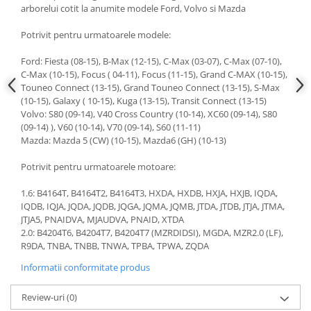
arborelui cotit la anumite modele Ford, Volvo si Mazda
Slefuitoare electrice
Scule fixare distributie
Potrivit pentru urmatoarele modele:
Alfa romeo
Ford: Fiesta (08-15), B-Max (12-15), C-Max (03-07), C-Max (07-10),
Audi
C-Max (10-15), Focus ( 04-11), Focus (11-15), Grand C-MAX (10-15),
Touneo Connect (13-15), Grand Touneo Connect (13-15), S-Max
Bmw
(10-15), Galaxy ( 10-15), Kuga (13-15), Transit Connect (13-15)
Chevrolet
Volvo: S80 (09-14), V40 Cross Country (10-14), XC60 (09-14), S80
Chrysler
(09-14) ), V60 (10-14), V70 (09-14), S60 (11-11)
Mazda: Mazda 5 (CW) (10-15), Mazda6 (GH) (10-13)
Citroen
Dacia
Potrivit pentru urmatoarele motoare:
Fiat
1.6: B4164T, B4164T2, B4164T3, HXDA, HXDB, HXJA, HXJB, IQDA,
Ford
IQDB, IQJA, JQDA, JQDB, JQGA, JQMA, JQMB, JTDA, JTDB, JTJA, JTMA,
Jaguar
JTJA5, PNAIDVA, MJAUDVA, PNAID, XTDA
2.0: B4204T6, B4204T7, B4204T7 (MZRDIDSI), MGDA, MZR2.0 (LF),
Jeep
R9DA, TNBA, TNBB, TNWA, TPBA, ​​​​TPWA, ZQDA
Lancia
Informatii conformitate produs
Land Rover
Mazda
Review-uri
(0)
Mercedes