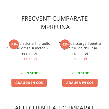
Mini
Nissan
FRECVENT CUMPARATE
Opel
Peugeot
IMPREUNA
Renault
Rover
Saab
Cric profesional hidraulic
Tester de scurgeri pentru
-18%
-32%
cutie de viteze si motor 500
garnituri de chiulasa
Seat
Kg Forsage
980,00 Lei
145,00 Lei
Skoda
799,00 Lei
98,00 Lei
Suzuki
Universale
IN STOC
IN STOC
Volkswagen
Volvo
ADAUGA IN COS
ADAUGA IN COS
Scule pentru tinichigerie
Scule Pneumatice
Accesorii Pneumatice
ALTI CLIENTI AU CUMPARAT
Alte scule pneumatice