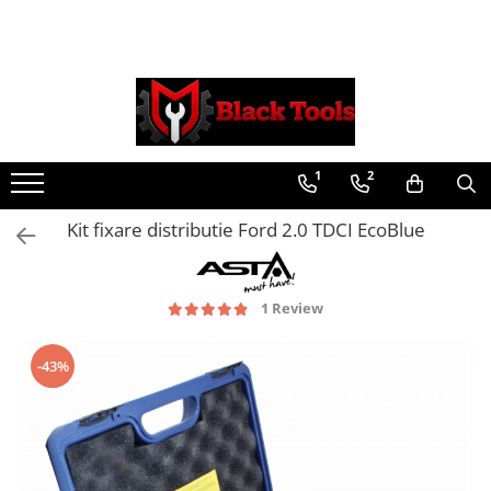
Toate Produsele
Scule Service Auto
Chei Si Truse De Chei
1
2
Chei combinate
Chei Combinate Cu Clichet
Kit fixare distributie Ford 2.0 TDCI EcoBlue
Chei Cotite
Chei speciale
Clesti Si Seturi De Clesti
1 Review
Clesti autoblocanti
Clesti pentru sertizat
-43%
Clesti pentru sigurante
Clesti reglabili pentru tevi
Clesti service auto
Clesti universali