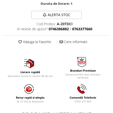
Mig-Mag
Durata de livrare:
1
Sudura In Puncte
Tig-Wig
ALERTA STOC
Pompe si Cilindri Hidraulici
Cod Produs:
A-20TDCI
Ai nevoie de ajutor?
0746386882
/
0763377660
Prese pentru arcuri
Redresoare,Roboti Pornire,Cabluri
Adauga la Favorite
Cere informatii
Curent
Schimb ulei
Accesorii schimb ulei
Chei buson baie ulei
Chei filtru ulei
Branduri Premium
Livrare rapidă
Comercializăm doar branduri
Garantăm livrare în maxim 48 de ore
Recuperatoare de ulei
verificate
Scule Ajutatoare
Scule De Mana si Unelte
Retur rapid si simplu
Comandă Telefonic
Aparate de nituit si capsat
Ai 15 zile la dispozitie
0763 377 660
Burghie
Capsatoare tapiterie