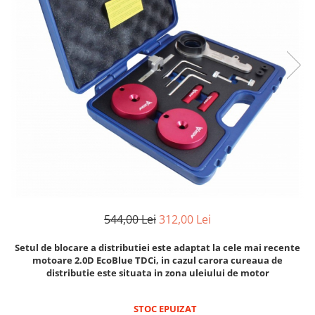
Clima/Aer conditionat
Cricuri cutie viteze
Dispozitive de sablat & accesorii
Dispozitive spalat piese
Dulapuri Bancuri Carucioare
Bancuri de lucru
Carucioare pentru marfa
Cutii pentru scule
Dulapuri echipate
Dulapuri pentru scule
Module scule
544,00 Lei
312,00 Lei
Echipamente De Sudura
Aparate taiere cu plasma
Setul de blocare a distributiei este adaptat la cele mai recente
motoare 2.0D EcoBlue TDCi, in cazul carora cureaua de
Autogen
distributie este situata in zona uleiului de motor
Invertoare Sudura
Magneti fixare sudura
STOC EPUIZAT