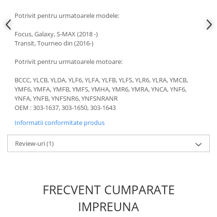
Slefuitoare electrice
Potrivit pentru urmatoarele modele:
Scule fixare distributie
Focus, Galaxy, S-MAX (2018 -)
Alfa romeo
Transit, Tourneo din (2016-)
Audi
Potrivit pentru urmatoarele motoare:
Bmw
Chevrolet
BCCC, YLCB, YLDA, YLF6, YLFA, YLFB, YLFS, YLR6, YLRA, YMCB,
Chrysler
YMF6, YMFA, YMFB, YMFS, YMHA, YMR6, YMRA, YNCA, YNF6,
YNFA, YNFB, YNFSNR6, YNFSNRANR
Citroen
OEM : 303-1637, 303-1650, 303-1643
Dacia
Informatii conformitate produs
Fiat
Ford
Review-uri
(1)
Jaguar
Jeep
Lancia
FRECVENT CUMPARATE
Land Rover
Mazda
IMPREUNA
Mercedes