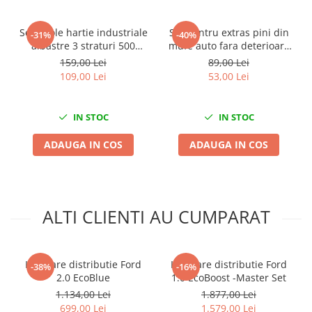
Mini
Set 2 role hartie industriale
Set pentru extras pini din
Nissan
-31%
-40%
albastre 3 straturi 500
mufe auto fara deterioare
Opel
portii,170M/rola 34x22cm
38 piese
159,00 Lei
89,00 Lei
Peugeot
Mega Blue
109,00 Lei
53,00 Lei
Renault
Rover
IN STOC
IN STOC
Saab
Seat
ADAUGA IN COS
ADAUGA IN COS
Skoda
Suzuki
Universale
ALTI CLIENTI AU CUMPARAT
Volkswagen
Volvo
Scule pentru tinichigerie
Kit fixare distributie Ford
Kit fixare distributie Ford
-38%
-16%
Scule Pneumatice
2.0 EcoBlue
1.0 EcoBoost -Master Set
Accesorii Pneumatice
1.134,00 Lei
1.877,00 Lei
699,00 Lei
1.579,00 Lei
Alte scule pneumatice