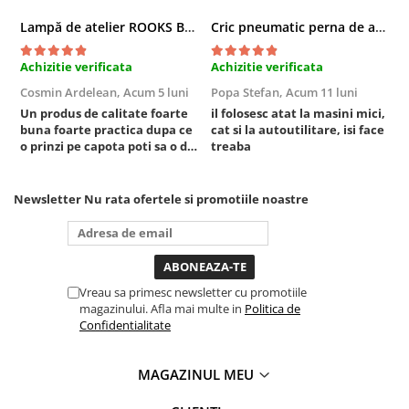
Sistem Vibro-Power
Lampă de atelier ROOKS B2 HYBRID pentru capotă, 2000 lumeni, 5000 mAh
Cric pneumatic perna de aer cu inaltator 6T
Sisteme de ridicare si sustinere
Achizitie verificata
Achizitie verificata
A
Capre Auto
Cosmin Ardelean,
Acum 5 luni
Popa Stefan,
Acum 11 luni
F
Cricuri Hidraulice
Un produs de calitate foarte
il folosesc atat la masini mici,
r
Surubelnite Si Biti
buna foarte practica dupa ce
cat si la autoutilitare, isi face
o prinzi pe capota poti sa o dai
treaba
Truse de biti
mai in stanga sau in dreapta
Truse de surubelnite
unde ai nevoie lumina
puternica si de la baterie care
Newsletter
Nu rata ofertele si promotiile noastre
Vulcanizare
tine destul de mult dar daca o
bagi la priza nu mai ai treaba
Masini de dejantat roti
toata ziua ,ce...
Masini de echilibrat roti
Piese de schimb
Vreau sa primesc newsletter cu promotiile
Scule Vulcanizare
magazinului. Afla mai multe in
Politica de
Confidentialitate
Truse de scule si accesorii
Truse de scule
MAGAZINUL MEU
Truse si accesorii 1/2
Truse si Accesorii 1/4