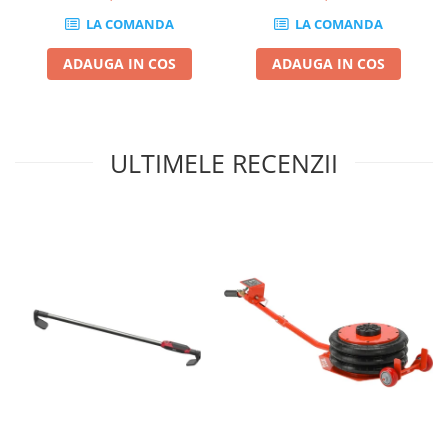
LA COMANDA
LA COMANDA
Chei cu clichet
Compresoare
ADAUGA IN COS
ADAUGA IN COS
Filtre Pneumatice
Furtune Aer Comprimat
Masini de gaurit si taiat
ULTIMELE RECENZII
Pistoale de vopsit
Pistoale Pneumatice
Polizoare biax
Scule pentru nituit si capsat
Slefuitoare Pneumatice
Scule speciale
Diagnoza si masurari
Injectoare
Motor
Rulmenti,Bucsi si Extractoare
Sistem directie
Sistem franare