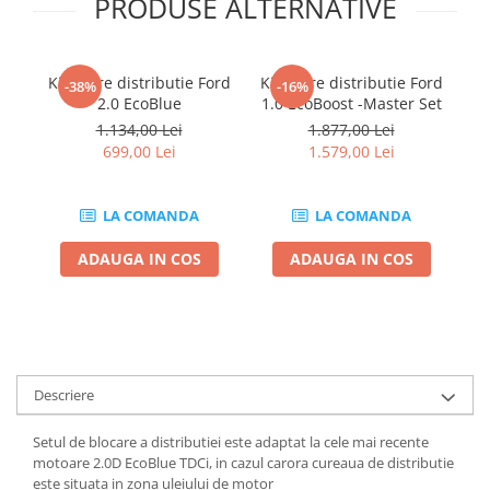
PRODUSE ALTERNATIVE
Chei de Forta
Chei Dinamometrice
Kit fixare distributie Ford
Kit fixare distributie Ford
Ki
Ciocane Dalti si Dornuri
-38%
-16%
2.0 EcoBlue
1.0 EcoBoost -Master Set
Gresoare
1.134,00 Lei
1.877,00 Lei
Reparat Filete
699,00 Lei
1.579,00 Lei
Scule Electrice
Aeroterme si Incalzitoare
LA COMANDA
LA COMANDA
Aparate de spalat cu presiune
ADAUGA IN COS
ADAUGA IN COS
Aspiratoare industriale
Lampi si Lanterne
Masini de insurubat si gaurit
Masini de polishat
Pistoale aer cald
Descriere
Pistoale de lipit
Pistoale electrice de impact
Setul de blocare a distributiei este adaptat la cele mai recente
Polizoare unghiulare
motoare 2.0D EcoBlue TDCi, in cazul carora cureaua de distributie
este situata in zona uleiului de motor
Rindele