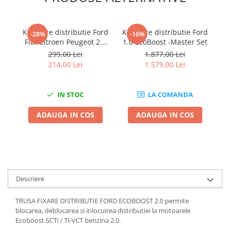
Chei Dinamometrice
Ciocane Dalti si Dornuri
Kit fixare distributie Ford
Kit fixare distributie Ford
Ki
Gresoare
-28%
-16%
Fiat Citroen Peugeot 2.2
1.0 EcoBoost -Master Set
Reparat Filete
TDCI/JTD/HDI
299,00 Lei
1.877,00 Lei
Scule Electrice
214,00 Lei
1.579,00 Lei
Aeroterme si Incalzitoare
Aparate de spalat cu presiune
IN STOC
LA COMANDA
Aspiratoare industriale
ADAUGA IN COS
ADAUGA IN COS
Lampi si Lanterne
Masini de insurubat si gaurit
Masini de polishat
Pistoale aer cald
Pistoale de lipit
Descriere
Pistoale electrice de impact
Polizoare unghiulare
TRUSA FIXARE DISTRIBUTIE FORD ECOBOOST 2.0 permite
Rindele
blocarea, deblocarea si inlocuirea distributiei la motoarele
Ecoboost SCTi / Ti-VCT benzina 2.0.
Slefuitoare electrice