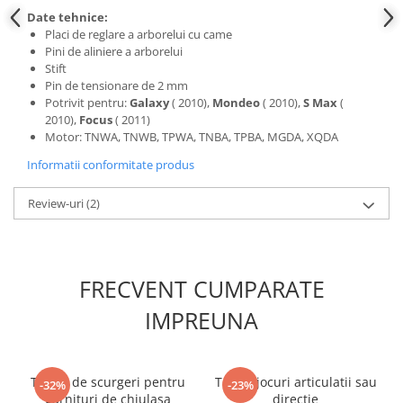
Scule fixare distributie
Date tehnice:
Placi de reglare a arborelui cu came
Alfa romeo
Pini de aliniere a arborelui
Audi
Stift
Pin de tensionare de 2 mm
Bmw
Potrivit pentru:
Galaxy
( 2010),
Mondeo
( 2010),
S Max
(
Chevrolet
2010),
Focus
( 2011)
Chrysler
Motor: TNWA, TNWB, TPWA, TNBA, TPBA, MGDA, XQDA
Citroen
Informatii conformitate produs
Dacia
Fiat
Review-uri
(2)
Ford
Jaguar
Jeep
FRECVENT CUMPARATE
Lancia
IMPREUNA
Land Rover
Mazda
Mercedes
Tester de scurgeri pentru
Tester jocuri articulatii sau
-32%
-23%
Mini
garnituri de chiulasa
directie