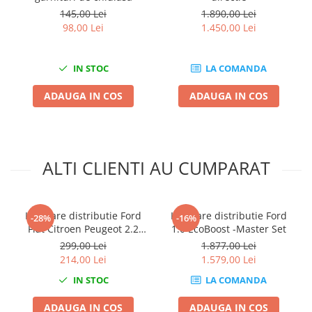
Nissan
145,00 Lei
1.890,00 Lei
Opel
98,00 Lei
1.450,00 Lei
Peugeot
Renault
IN STOC
LA COMANDA
Rover
ADAUGA IN COS
ADAUGA IN COS
Saab
Seat
Skoda
Suzuki
ALTI CLIENTI AU CUMPARAT
Universale
Volkswagen
Volvo
Kit fixare distributie Ford
Kit fixare distributie Ford
-28%
-16%
Scule pentru tinichigerie
Fiat Citroen Peugeot 2.2
1.0 EcoBoost -Master Set
TDCI/JTD/HDI
299,00 Lei
1.877,00 Lei
Scule Pneumatice
214,00 Lei
1.579,00 Lei
Accesorii Pneumatice
IN STOC
LA COMANDA
Alte scule pneumatice
Chei cu clichet
ADAUGA IN COS
ADAUGA IN COS