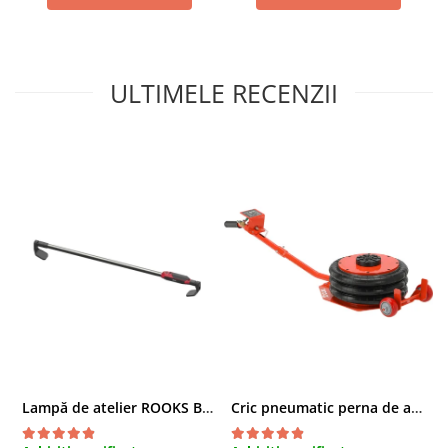
Compresoare
Filtre Pneumatice
Furtune Aer Comprimat
ULTIMELE RECENZII
Masini de gaurit si taiat
Pistoale de vopsit
Pistoale Pneumatice
Polizoare biax
Scule pentru nituit si capsat
Slefuitoare Pneumatice
Scule speciale
Diagnoza si masurari
Injectoare
Motor
Rulmenti,Bucsi si Extractoare
Sistem directie
Lampă de atelier ROOKS B2 HYBRID pentru capotă, 2000 lumeni, 5000 mAh
Cric pneumatic perna de aer cu inaltator 6T
Sistem franare
Sistem Vibro-Power