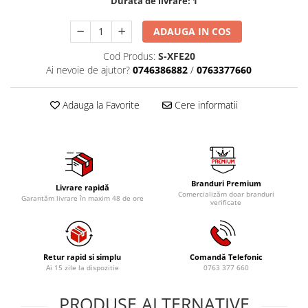
Durata de livrare:
1
Tig-Wig
ADAUGA IN COS
Pompe si Cilindri Hidraulici
Prese pentru arcuri
Cod Produs:
S-XFE20
Ai nevoie de ajutor?
0746386882
/
0763377660
Redresoare,Roboti Pornire,Cabluri
Curent
Adauga la Favorite
Cere informatii
Schimb ulei
Accesorii schimb ulei
Chei buson baie ulei
Chei filtru ulei
Branduri Premium
Recuperatoare de ulei
Livrare rapidă
Comercializăm doar branduri
Garantăm livrare în maxim 48 de ore
Scule Ajutatoare
verificate
Scule De Mana si Unelte
Aparate de nituit si capsat
Retur rapid si simplu
Comandă Telefonic
Burghie
Ai 15 zile la dispozitie
0763 377 660
Capsatoare tapiterie
PRODUSE ALTERNATIVE
Chei de Forta