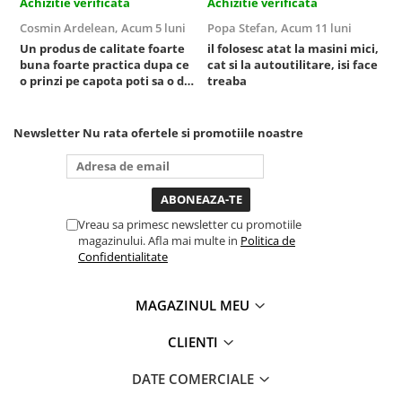
Achizitie verificata
Achizitie verificata
A
Sisteme de ridicare si sustinere
Cosmin Ardelean,
Acum 5 luni
Popa Stefan,
Acum 11 luni
F
Capre Auto
Un produs de calitate foarte
il folosesc atat la masini mici,
r
buna foarte practica dupa ce
cat si la autoutilitare, isi face
Cricuri Hidraulice
o prinzi pe capota poti sa o dai
treaba
Surubelnite Si Biti
mai in stanga sau in dreapta
unde ai nevoie lumina
Truse de biti
puternica si de la baterie care
Newsletter
Nu rata ofertele si promotiile noastre
Truse de surubelnite
tine destul de mult dar daca o
bagi la priza nu mai ai treaba
Vulcanizare
toata ziua ,ce...
Masini de dejantat roti
Masini de echilibrat roti
Vreau sa primesc newsletter cu promotiile
magazinului. Afla mai multe in
Politica de
Piese de schimb
Confidentialitate
Scule Vulcanizare
MAGAZINUL MEU
CLIENTI
DATE COMERCIALE