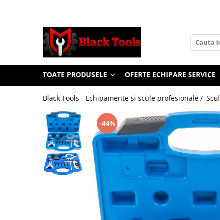
Toate Produsele
Scule Service Auto
Chei Si Truse De Chei
TOATE PRODUSELE
OFERTE ECHIPARE SERVICE
Chei combinate
Chei Combinate Cu Clichet
Black Tools - Echipamente si scule profesionale /
Scul
Chei Cotite
Chei speciale
-44%
Clesti Si Seturi De Clesti
Clesti autoblocanti
Clesti pentru sertizat
Clesti pentru sigurante
Clesti reglabili pentru tevi
Clesti service auto
Clesti universali