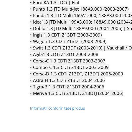
• Ford KA 1.3 TDCi |
Fiat
Chei de Forta
• Punto 1.3 JTD Multi-Jet 188A9.000 (2003-2007)
Chei Dinamometrice
• Panda 1.3 JTD Multi 169A1.000;
188A8.000 200
• Idea1.3 JTD Multi 199A3.000;
188A9.000 (2004-
Ciocane Dalti si Dornuri
• Doblo 1.3 JTD Multi 188A9.000 (2004-2006) |
Su
Gresoare
• Ingis 1.3 CDTi Z13DT (2003-2009)
Reparat Filete
• Wagon 1.3 CDTi Z13DT (2003-2009)
Scule Electrice
• Swift 1.3 CDTi Z13DT (2003-2010) |
Vauxhall / O
• Agila1.3 CDTi Z13DT 2003-2008
Aeroterme si Incalzitoare
• Corsa-C 1.3 CDTi Z13DT 2003-2007
Aparate de spalat cu presiune
• Combo-C 1.3 CDTi Z13DT 2003-2009
Aspiratoare industriale
• Corsa-D 1.3 CDTi Z13DT, Z13DTJ 2006-2009
Lampi si Lanterne
• Astra-H 1.3 CDTi Z13DT 2004-2006
Masini de insurubat si gaurit
• Tigra-B 1.3 CDTi Z13DT 2004-2006
Masini de polishat
• Meriva 1.3 CDTi Z13DT, Z13DTJ (2004-2006)
Pistoale aer cald
Pistoale de lipit
Informatii conformitate produs
Pistoale electrice de impact
Polizoare unghiulare
Rindele