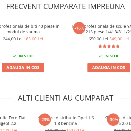
FRECVENT CUMPARATE IMPREUNA
rofesionala de biti 40 piese in
Trusa profesionala de scule 
-16%
modul de spuma
216 piese 1/4" 3/8" 1/2
244,00 Lei
185,00 Lei
650,00 Lei
549,00 Lei
IN STOC
IN STOC
ADAUGA IN COS
ADAUGA IN COS
ALTI CLIENTI AU CUMPARAT
butie Ford Fiat
Kit fixare distributie Opel 1.6
Kit fixare di
-23%
-30%
ugeot 2.2
1.8 benzina
1.6 2.0 
D/HDI
14,00 Lei
213,00 Lei
163,00 Lei
876,00 L