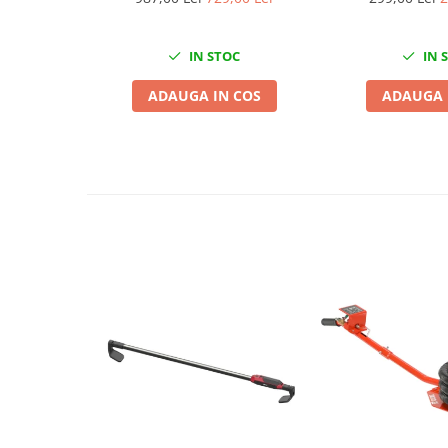
Mini
Nissan
IN STOC
IN 
Opel
ADAUGA IN COS
ADAUGA 
Peugeot
Renault
Rover
Saab
Seat
Skoda
Suzuki
Universale
Volkswagen
Volvo
Scule pentru tinichigerie
Scule Pneumatice
Accesorii Pneumatice
Alte scule pneumatice