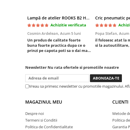
Chei cu clichet
Compresoare
Lampă de atelier ROOKS B2 HYBRID pentru capotă, 2000 lumeni, 5000 mAh
Filtre Pneumatice
Achizitie verificata
Achizi
Furtune Aer Comprimat
Cosmin Ardelean,
Acum 5 luni
Popa Stefan,
Acum 
Masini de gaurit si taiat
Un produs de calitate foarte
il folosesc atat la 
Pistoale de vopsit
buna foarte practica dupa ce o
si la autoutilitare,
prinzi pe capota poti sa o dai mai
Pistoale Pneumatice
in stanga sau in dreapta unde ai
Polizoare biax
nevoie lumina puternica si de la
baterie care tine destul de mult
Newsletter
Nu rata ofertele si promotiile noastre
Scule pentru nituit si capsat
dar daca o bagi la priza nu mai ai
Slefuitoare Pneumatice
treaba toata ziua ,ce...
Scule speciale
Vreau sa primesc newsletter cu promotiile magazinului. Af
Diagnoza si masurari
Injectoare
MAGAZINUL MEU
CLIENTI
Motor
Despre noi
Metode de
Rulmenti,Bucsi si Extractoare
Termeni si Conditii
Politica d
Sistem directie
Politica de Confidentialitate
Garantia 
Sistem franare