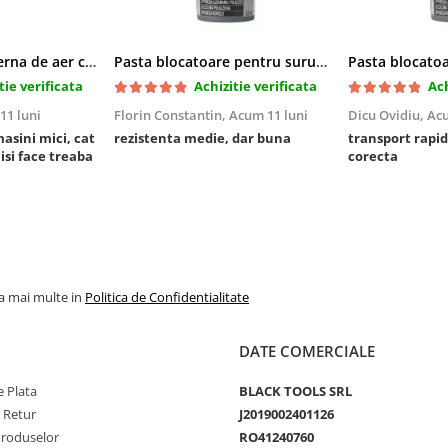
Cric pneumatic perna de aer cu inaltator 6T
Pasta blocatoare pentru suruburi,rezistenta medie
tie verificata
Achizitie verificata
Ach
11 luni
Florin Constantin,
Acum 11 luni
Dicu Ovidiu,
Acu
masini mici, cat
rezistenta medie, dar buna
transport rapid
 isi face treaba
corecta
la mai multe in
Politica de Confidentialitate
DATE COMERCIALE
 Plata
BLACK TOOLS SRL
e Retur
J2019002401126
Produselor
RO41240760