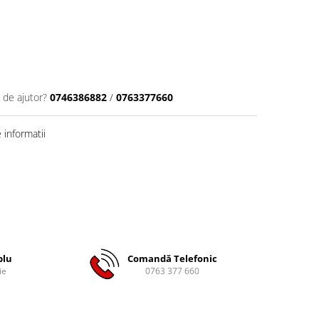
 de ajutor?
0746386882
/
0763377660
informatii
plu
Comandă Telefonic
ie
0763 377 660