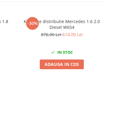
6 1.8
Kit fixare distributie Mercedes 1.6 2.0
Extractor 
-30%
-32%
Diesel W654
876,00 Lei
614,00 Lei
211,
IN STOC
ADAUGA IN COS
A