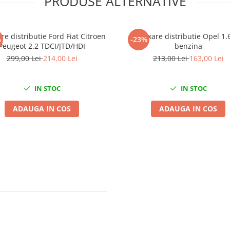
PRODUSE ALTERNATIVE
xare distributie Ford Fiat Citroen
Kit fixare distributie Opel 1.
%
-23%
Peugeot 2.2 TDCI/JTD/HDI
benzina
299,00 Lei
214,00 Lei
213,00 Lei
163,00 Lei
IN STOC
IN STOC
ADAUGA IN COS
ADAUGA IN COS