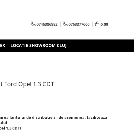
0746386882
0763377660
0,00
TEX
LOCATIE SHOWROOM CLUJ
iat Ford Opel 1.3 CDTI
rea lantului de distributie si, de asemenea, faciliteaza
ului
pel 1.3 CDTI