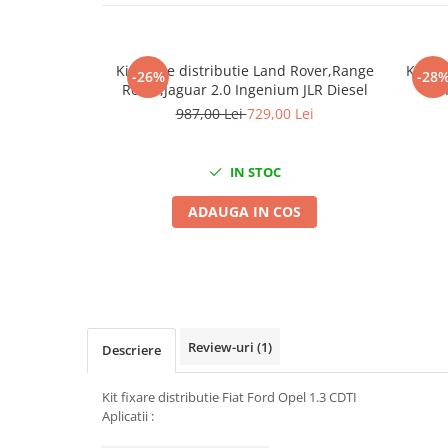
Mig-Mag
Sudura In Puncte
Tig-Wig
Kit fixare distributie Land Rover,Range
Kit fi
-26%
-28
Pompe si Cilindri Hidraulici
Rover,Jaguar 2.0 Ingenium JLR Diesel
987,00 Lei
729,00 Lei
Prese pentru arcuri
Redresoare,Roboti Pornire,Cabluri
Curent
IN STOC
Schimb ulei
ADAUGA IN COS
Accesorii schimb ulei
Chei buson baie ulei
Chei filtru ulei
Recuperatoare de ulei
Scule Ajutatoare
Review-uri
(1)
Descriere
Scule De Mana si Unelte
Aparate de nituit si capsat
Kit fixare distributie Fiat Ford Opel 1.3 CDTI
Aplicatii :
Burghie
Capsatoare tapiterie