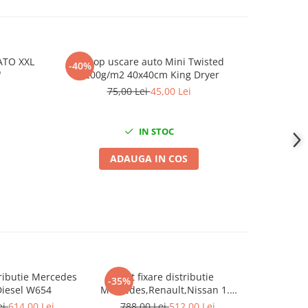
YATO XXL
Prosop uscare auto Mini Twisted
Set 2 role
-40%
-31%
"
1200g/m2 40x40cm King Dryer
straturi 
75,00 Lei
45,00 Lei
1
IN STOC
ADAUGA IN COS
stributie Mercedes
Kit fixare distributie
Kit fixare d
-35%
-34%
Diesel W654
Mercedes,Renault,Nissan 1.3
Blue dCI 
TCE
ei
614,00 Lei
788,00 Lei
512,00 Lei
899,0