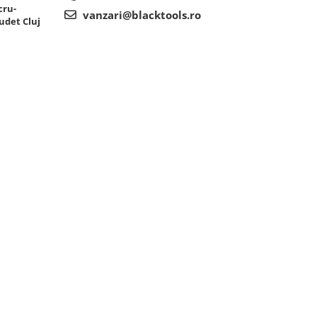
cru-
vanzari@blacktools.ro
udet Cluj