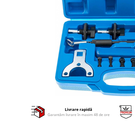
Clima/Aer conditionat
Cricuri cutie viteze
Dispozitive de sablat & accesorii
Dispozitive spalat piese
Dulapuri Bancuri Carucioare
Bancuri de lucru
Carucioare pentru marfa
Cutii pentru scule
Dulapuri echipate
Dulapuri pentru scule
Module scule
Echipamente De Sudura
Aparate taiere cu plasma
Livrare rapidă
Autogen
Garantăm livrare în maxim 48 de ore
Invertoare Sudura
Magneti fixare sudura