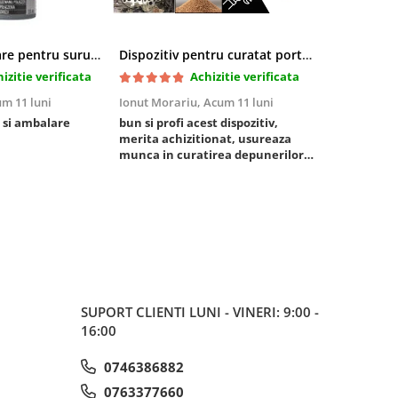
Pasta blocatoare pentru suruburi,rezistenta inalta
Dispozitiv pentru curatat porturi admisie si evacuare fara demontare cu coji de nuca si accesorii incluse
izitie verificata
Achizitie verificata
m 11 luni
Ionut Morariu,
Acum 11 luni
Marian Stat
 si ambalare
bun si profi acest dispozitiv,
un pachet ra
merita achizitionat, usureaza
foarte bun, 
munca in curatirea depunerilor
rezistent
de carbon in admisie
SUPORT CLIENTI
LUNI - VINERI: 9:00 -
16:00
0746386882
0763377660