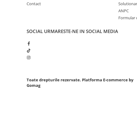
Contact
Solutionare
Sistem Vibro-Power
ANPC
Sisteme de ridicare si sustinere
Formular 
Capre Auto
SOCIAL
URMARESTE-NE IN SOCIAL MEDIA
Cricuri Hidraulice
Surubelnite Si Biti
Truse de biti
Truse de surubelnite
Vulcanizare
Masini de dejantat roti
Toate drepturile rezervate.
Platforma E-commerce by
Masini de echilibrat roti
Gomag
Piese de schimb
Scule Vulcanizare
Truse de scule si accesorii
Truse de scule
Truse si accesorii 1/2
Truse si Accesorii 1/4