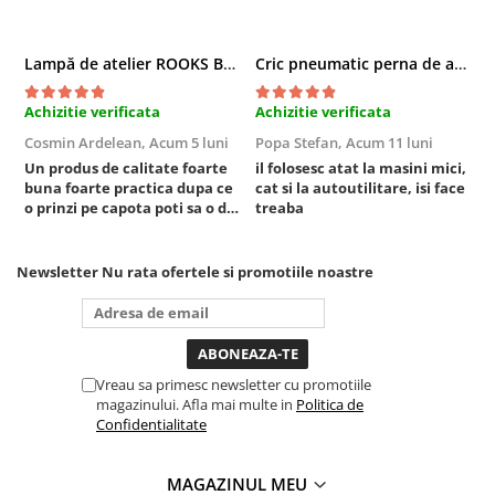
Sisteme de ridicare si sustinere
Capre Auto
Lampă de atelier ROOKS B2 HYBRID pentru capotă, 2000 lumeni, 5000 mAh
Cric pneumatic perna de aer cu inaltator 6T
Cricuri Hidraulice
Achizitie verificata
Achizitie verificata
A
Surubelnite Si Biti
Cosmin Ardelean,
Acum 5 luni
Popa Stefan,
Acum 11 luni
F
Truse de biti
Un produs de calitate foarte
il folosesc atat la masini mici,
r
Truse de surubelnite
buna foarte practica dupa ce
cat si la autoutilitare, isi face
Vulcanizare
o prinzi pe capota poti sa o dai
treaba
mai in stanga sau in dreapta
Masini de dejantat roti
unde ai nevoie lumina
puternica si de la baterie care
Masini de echilibrat roti
Newsletter
Nu rata ofertele si promotiile noastre
tine destul de mult dar daca o
Piese de schimb
bagi la priza nu mai ai treaba
Scule Vulcanizare
toata ziua ,ce...
Vreau sa primesc newsletter cu promotiile
magazinului. Afla mai multe in
Politica de
Confidentialitate
MAGAZINUL MEU