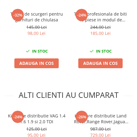
Nissan
Opel
Tester de scurgeri pentru
Trusa profesionala de biti
-32%
-24%
Peugeot
garnituri de chiulasa
40 piese in modul de
spuma
145,00 Lei
244,00 Lei
Renault
98,00 Lei
185,00 Lei
Rover
Saab
IN STOC
IN STOC
Seat
Skoda
ADAUGA IN COS
ADAUGA IN COS
Suzuki
Universale
Volkswagen
Volvo
ALTI CLIENTI AU CUMPARAT
Scule pentru tinichigerie
Scule Pneumatice
Kit fixare distributie VAG 1.4
Kit fixare distributie Land
-24%
-26%
Accesorii Pneumatice
1.6 1.9 si 2.0 TDI
Rover,Range Rover,Jaguar
Alte scule pneumatice
2.0 Ingenium JLR Diesel
125,00 Lei
987,00 Lei
Chei cu clichet
95,00 Lei
729,00 Lei