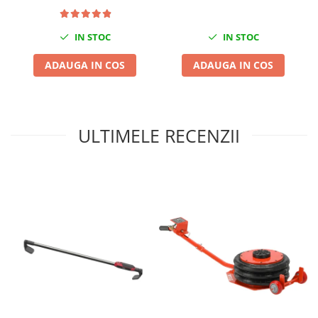
Compresoare
Filtre Pneumatice
IN STOC
IN STOC
Furtune Aer Comprimat
ADAUGA IN COS
ADAUGA IN COS
Masini de gaurit si taiat
Pistoale de vopsit
Pistoale Pneumatice
Polizoare biax
ULTIMELE RECENZII
Scule pentru nituit si capsat
Slefuitoare Pneumatice
Scule speciale
Diagnoza si masurari
Injectoare
Motor
Rulmenti,Bucsi si Extractoare
Sistem directie
Sistem franare
Sistem Vibro-Power