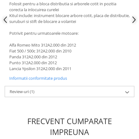
Folosit pentru a bloca distributia si arborele cotit in pozitia
Scule fixare distributie
corecta la inlocuirea curelei
Alfa romeo
Kitul include: instrument blocare arbore cotit, placa de distributie,
suruburi si stift de blocare a volantei
Audi
Bmw
Potrivit pentru urmatoarele motoare:
Chevrolet
Alfa Romeo Mito 312A2.000 din 2012
Chrysler
Fiat 500 / 500c 312A2.000 din 2010
Citroen
Panda 312A2.000 din 2012
Dacia
Punto 312A2.000 din 2012
Lancia Ypsilon 312A2.000 din 2011
Fiat
Ford
Informatii conformitate produs
Jaguar
Review-uri
(1)
Jeep
Lancia
Land Rover
Mazda
FRECVENT CUMPARATE
Mercedes
IMPREUNA
Mini