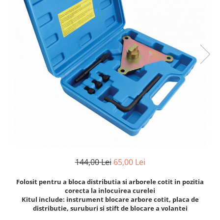
Cricuri cutie viteze
Tubulare de impact 3/4
Dispozitive de sablat & accesorii
Tubulare 1/2
Dispozitive spalat piese
Tubulare 1/2 bihexagonale
Dulapuri Bancuri Carucioare
Tubulare 1/2 hexagonale
Bancuri de lucru
Tubulare 1/4
Carucioare pentru marfa
Tubulare 3/4
Cutii pentru scule
Tubulare 3/8
Dulapuri echipate
Dulapuri pentru scule
Module scule
Echipamente De Sudura
Aparate taiere cu plasma
144,00 Lei
65,00 Lei
Autogen
Invertoare Sudura
Folosit pentru a bloca distributia si arborele cotit in pozitia
corecta la inlocuirea curelei
Magneti fixare sudura
Kitul include: instrument blocare arbore cotit, placa de
Mig-Mag
distributie, suruburi si stift de blocare a volantei
Sudura In Puncte