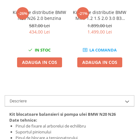
Chei Dinamometrice
Kit fixare distributie BMW
Kit fixare distributie BMW
Ch
Ciocane Dalti si Dornuri
-26%
-21%
N20 N26 2.0 benzina
MINI 1.2 1.5 2.0 3.0 B36
Gresoare
B38 B48 B58
587,00 Lei
1.899,00 Lei
Reparat Filete
434,00 Lei
1.499,00 Lei
Scule Electrice
Aeroterme si Incalzitoare
IN STOC
LA COMANDA
Aparate de spalat cu presiune
ADAUGA IN COS
ADAUGA IN COS
Aspiratoare industriale
Lampi si Lanterne
Masini de insurubat si gaurit
Masini de polishat
Pistoale aer cald
Descriere
Pistoale de lipit
Pistoale electrice de impact
Kit blocatoare balansieri si pompa ulei BMW N20 N26
Polizoare unghiulare
Date tehnice:
Pinul de fixare al arborelui de echilibru
Rindele
Suportul pinionului
Slefuitoare electrice
Pinul de blocare a tensionatorului