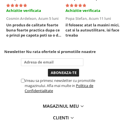
Sisteme de ridicare si sustinere
Achizitie verificata
Achizitie verificata
A
Capre Auto
Cosmin Ardelean,
Acum 5 luni
Popa Stefan,
Acum 11 luni
F
Cricuri Hidraulice
Un produs de calitate foarte
il folosesc atat la masini mici,
r
Surubelnite Si Biti
buna foarte practica dupa ce
cat si la autoutilitare, isi face
o prinzi pe capota poti sa o dai
treaba
Truse de biti
mai in stanga sau in dreapta
Truse de surubelnite
unde ai nevoie lumina
puternica si de la baterie care
Newsletter
Nu rata ofertele si promotiile noastre
Vulcanizare
tine destul de mult dar daca o
bagi la priza nu mai ai treaba
Masini de dejantat roti
toata ziua ,ce...
Masini de echilibrat roti
Piese de schimb
Vreau sa primesc newsletter cu promotiile
Scule Vulcanizare
magazinului. Afla mai multe in
Politica de
Confidentialitate
MAGAZINUL MEU
CLIENTI