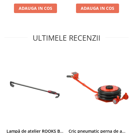
Compresoare
ADAUGA IN COS
ADAUGA IN COS
Filtre Pneumatice
Furtune Aer Comprimat
Masini de gaurit si taiat
ULTIMELE RECENZII
Pistoale de vopsit
Pistoale Pneumatice
Polizoare biax
Scule pentru nituit si capsat
Slefuitoare Pneumatice
Scule speciale
Diagnoza si masurari
Injectoare
Motor
Rulmenti,Bucsi si Extractoare
Sistem directie
Sistem franare
Sistem Vibro-Power
Lampă de atelier ROOKS B2 HYBRID pentru capotă, 2000 lumeni, 5000 mAh
Cric pneumatic perna de aer cu inaltator 6T