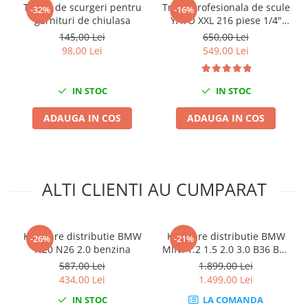
Tester de scurgeri pentru
Trusa profesionala de scule
Nissan
-32%
-16%
garnituri de chiulasa
YATO XXL 216 piese 1/4"
Opel
3/8" 1/2"
145,00 Lei
650,00 Lei
Peugeot
98,00 Lei
549,00 Lei
Renault
Rover
IN STOC
IN STOC
Saab
Seat
ADAUGA IN COS
ADAUGA IN COS
Skoda
Suzuki
Universale
ALTI CLIENTI AU CUMPARAT
Volkswagen
Volvo
Scule pentru tinichigerie
Kit fixare distributie BMW
Kit fixare distributie BMW
-26%
-21%
Scule Pneumatice
N20 N26 2.0 benzina
MINI 1.2 1.5 2.0 3.0 B36 B38
B48 B58
Accesorii Pneumatice
587,00 Lei
1.899,00 Lei
434,00 Lei
1.499,00 Lei
Alte scule pneumatice
IN STOC
LA COMANDA
Chei cu clichet