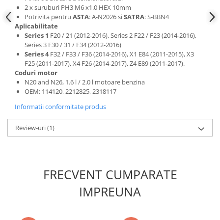
Scule fixare distributie
2 x suruburi PH3 M6 x1.0 HEX 10mm
Potrivita pentru
ASTA
: A-N2026 si
SATRA
: S-BBN4
Alfa romeo
Aplicabilitate
Audi
Series
1
F20 / 21 (2012-2016), Series 2 F22 / F23 (2014-2016),
Series 3 F30 / 31 / F34 (2012-2016)
Bmw
Series
4
F32 / F33 / F36 (2014-2016), X1 E84 (2011-2015), X3
Chevrolet
F25 (2011-2017), X4 F26 (2014-2017), Z4 E89 (2011-2017).
Chrysler
Coduri motor
N20 and N26, 1.6 l / 2.0 l motoare benzina
Citroen
OEM: 114120, 2212825, 2318117
Dacia
Informatii conformitate produs
Fiat
Ford
Review-uri
(1)
Jaguar
Jeep
Lancia
FRECVENT CUMPARATE
Land Rover
Mazda
IMPREUNA
Mercedes
Mini