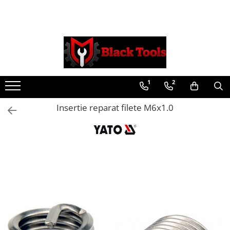
Toate Produsele
Scule Service Auto
Chei Si Truse De Chei
1
2
Chei combinate
Chei Combinate Cu Clichet
Insertie reparat filete M6x1.0
Chei Cotite
Chei speciale
Clesti Si Seturi De Clesti
Clesti autoblocanti
Clesti pentru sertizat
Clesti pentru sigurante
Clesti reglabili pentru tevi
Clesti service auto
Clesti universali