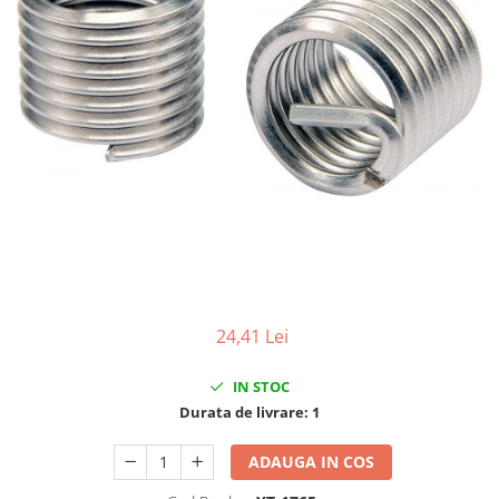
Clima/Aer conditionat
Cricuri cutie viteze
Dispozitive de sablat & accesorii
Dispozitive spalat piese
Dulapuri Bancuri Carucioare
Bancuri de lucru
Carucioare pentru marfa
Cutii pentru scule
Dulapuri echipate
Dulapuri pentru scule
Module scule
24,41 Lei
Echipamente De Sudura
IN STOC
Aparate taiere cu plasma
Durata de livrare:
1
Autogen
Invertoare Sudura
ADAUGA IN COS
Magneti fixare sudura