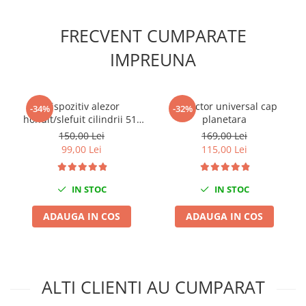
Slefuitoare electrice
FRECVENT CUMPARATE
Scule fixare distributie
Alfa romeo
IMPREUNA
Audi
Bmw
Dispozitiv alezor
Extractor universal cap
Chevrolet
-34%
-32%
honuit/slefuit cilindrii 51-
planetara
Chrysler
177mm
150,00 Lei
169,00 Lei
Citroen
99,00 Lei
115,00 Lei
Dacia
Fiat
IN STOC
IN STOC
Ford
Jaguar
ADAUGA IN COS
ADAUGA IN COS
Jeep
Lancia
Land Rover
ALTI CLIENTI AU CUMPARAT
Mazda
Mercedes