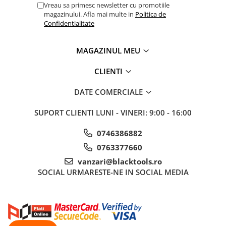
Vreau sa primesc newsletter cu promotiile
Sistem Vibro-Power
magazinului. Afla mai multe in
Politica de
Confidentialitate
Sisteme de ridicare si sustinere
Capre Auto
MAGAZINUL MEU
Cricuri Hidraulice
Surubelnite Si Biti
CLIENTI
Truse de biti
DATE COMERCIALE
Truse de surubelnite
Vulcanizare
SUPORT CLIENTI
LUNI - VINERI: 9:00 - 16:00
Masini de dejantat roti
0746386882
Masini de echilibrat roti
0763377660
Piese de schimb
vanzari@blacktools.ro
Scule Vulcanizare
SOCIAL
URMARESTE-NE IN SOCIAL MEDIA
Truse de scule si accesorii
Truse de scule
Truse si accesorii 1/2
Truse si Accesorii 1/4