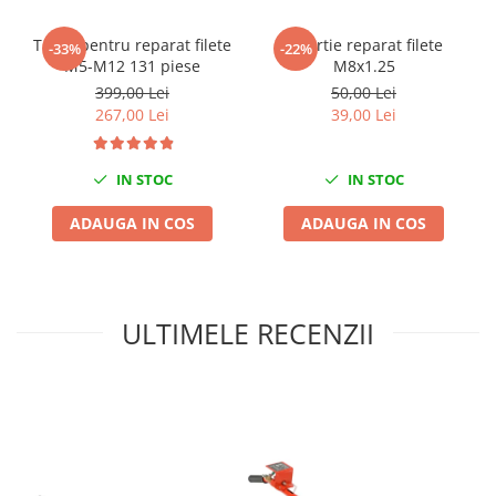
Mini
Trusa pentru reparat filete
Insertie reparat filete
-33%
-22%
Nissan
M5-M12 131 piese
M8x1.25
Opel
399,00 Lei
50,00 Lei
Peugeot
267,00 Lei
39,00 Lei
Renault
Rover
IN STOC
IN STOC
Saab
ADAUGA IN COS
ADAUGA IN COS
Seat
Skoda
Suzuki
Universale
ULTIMELE RECENZII
Volkswagen
Volvo
Scule pentru tinichigerie
Scule Pneumatice
Accesorii Pneumatice
Alte scule pneumatice