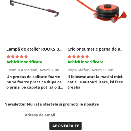
Chei cu clichet
Compresoare
Filtre Pneumatice
Furtune Aer Comprimat
Masini de gaurit si taiat
Pistoale de vopsit
Lampă de atelier ROOKS B2 HYBRID pentru capotă, 2000 lumeni, 5000 mAh
Cric pneumatic perna de aer cu inaltator 6T
Pistoale Pneumatice
Polizoare biax
Achizitie verificata
Achizitie verificata
A
Scule pentru nituit si capsat
Cosmin Ardelean,
Acum 5 luni
Popa Stefan,
Acum 11 luni
F
Slefuitoare Pneumatice
Un produs de calitate foarte
il folosesc atat la masini mici,
r
buna foarte practica dupa ce
cat si la autoutilitare, isi face
Scule speciale
o prinzi pe capota poti sa o dai
treaba
Diagnoza si masurari
mai in stanga sau in dreapta
unde ai nevoie lumina
Injectoare
puternica si de la baterie care
Newsletter
Nu rata ofertele si promotiile noastre
Motor
tine destul de mult dar daca o
bagi la priza nu mai ai treaba
Rulmenti,Bucsi si Extractoare
toata ziua ,ce...
Sistem directie
Sistem franare