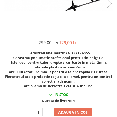
Cricuri cutie viteze
Tubulare de impact 3/4
Dispozitive de sablat & accesorii
Tubulare 1/2
Dispozitive spalat piese
Tubulare 1/2 bihexagonale
Dulapuri Bancuri Carucioare
Tubulare 1/2 hexagonale
Bancuri de lucru
Tubulare 1/4
Carucioare pentru marfa
Tubulare 3/4
299,00 Lei
179,00 Lei
Cutii pentru scule
Tubulare 3/8
Fierastrau Pneumatic YATO YT-09955
Dulapuri echipate
Fierastrau pneumatic profesional pentru tinichigerie.
Dulapuri pentru scule
Este ideal pentru taieri drepte si curbarte in metal 2mm,
Module scule
materiale plastice si lemn 6mm.
Are 9000 rotatii pe minut,pentru o taiere rapida cu curata.
Echipamente De Sudura
Fierastraul are o protectie reglabila a lamei, pentru un control
corect al adancimii.
Aparate taiere cu plasma
Are o lama de fierastrau 24T si 32 incluse.
Autogen
IN STOC
Invertoare Sudura
Durata de livrare:
1
Magneti fixare sudura
Mig-Mag
ADAUGA IN COS
Sudura In Puncte