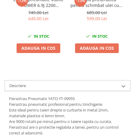
-13%
-13%
Chei Dinamometrice
POWER 6.9J 2200
pentru schimbat ulei cutii
p
batai/minut cu conector
viteze automate 10 litri 13
Ciocane Dalti si Dornuri
749,00 Lei
689,00 Lei
rapid
adaptoare
649,00 Lei
599,00 Lei
Gresoare
Reparat Filete
Scule Electrice
IN STOC
IN STOC
Aeroterme si Incalzitoare
ADAUGA IN COS
ADAUGA IN COS
Aparate de spalat cu presiune
Aspiratoare industriale
Lampi si Lanterne
Masini de insurubat si gaurit
Masini de polishat
Descriere
Pistoale aer cald
Fierastrau Pneumatic YATO YT-09955
Pistoale de lipit
Fierastrau pneumatic profesional pentru tinichigerie.
Pistoale electrice de impact
Este ideal pentru taieri drepte si curbarte in metal 2mm,
Polizoare unghiulare
materiale plastice si lemn 6mm.
Are 9000 rotatii pe minut,pentru o taiere rapida cu curata.
Rindele
Fierastraul are o protectie reglabila a lamei, pentru un control
Slefuitoare electrice
corect al adancimii.