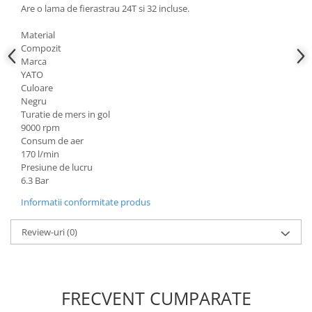
Are o lama de fierastrau 24T si 32 incluse.
Scule fixare distributie
Alfa romeo
Material
Compozit
Audi
Marca
Bmw
YATO
Chevrolet
Culoare
Negru
Chrysler
Turatie de mers in gol
Citroen
9000 rpm
Dacia
Consum de aer
170 l/min
Fiat
Presiune de lucru
Ford
6.3 Bar
Jaguar
Informatii conformitate produs
Jeep
Lancia
Review-uri
(0)
Land Rover
Mazda
Mercedes
FRECVENT CUMPARATE
Mini