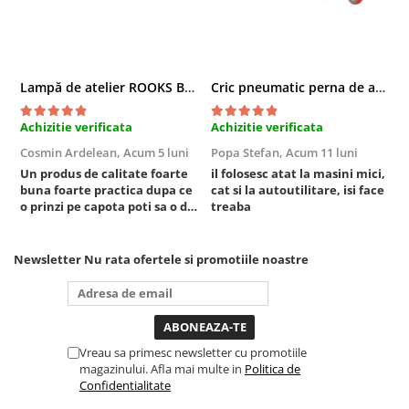
Sisteme de ridicare si sustinere
Capre Auto
Cricuri Hidraulice
Lampă de atelier ROOKS B2 HYBRID pentru capotă, 2000 lumeni, 5000 mAh
Cric pneumatic perna de aer cu inaltator 6T
Surubelnite Si Biti
Truse de biti
Achizitie verificata
Achizitie verificata
A
Truse de surubelnite
Cosmin Ardelean,
Acum 5 luni
Popa Stefan,
Acum 11 luni
F
Vulcanizare
Un produs de calitate foarte
il folosesc atat la masini mici,
r
buna foarte practica dupa ce
cat si la autoutilitare, isi face
Masini de dejantat roti
o prinzi pe capota poti sa o dai
treaba
Masini de echilibrat roti
mai in stanga sau in dreapta
unde ai nevoie lumina
Piese de schimb
puternica si de la baterie care
Newsletter
Nu rata ofertele si promotiile noastre
Scule Vulcanizare
tine destul de mult dar daca o
bagi la priza nu mai ai treaba
toata ziua ,ce...
Vreau sa primesc newsletter cu promotiile
magazinului. Afla mai multe in
Politica de
Confidentialitate