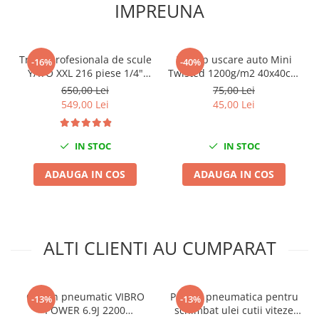
IMPREUNA
Nissan
Opel
Peugeot
Trusa profesionala de scule
Prosop uscare auto Mini
-16%
-40%
Renault
YATO XXL 216 piese 1/4"
Twisted 1200g/m2 40x40cm
Rover
3/8" 1/2"
King Dryer
650,00 Lei
75,00 Lei
Saab
549,00 Lei
45,00 Lei
Seat
Skoda
IN STOC
IN STOC
Suzuki
ADAUGA IN COS
ADAUGA IN COS
Universale
Volkswagen
Volvo
Scule pentru tinichigerie
ALTI CLIENTI AU CUMPARAT
Scule Pneumatice
Accesorii Pneumatice
Alte scule pneumatice
Ciocan pneumatic VIBRO
Pompa pneumatica pentru
-13%
-13%
POWER 6.9J 2200
schimbat ulei cutii viteze
Chei cu clichet