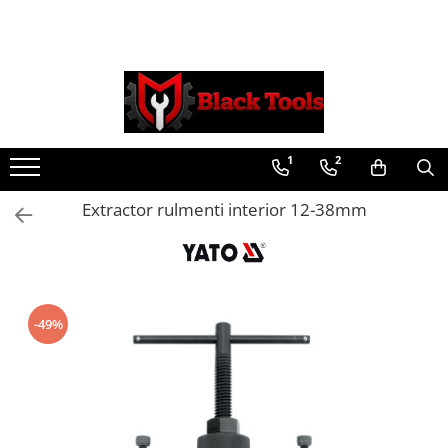
Toate Produsele
Scule Service Auto
Chei Si Truse De Chei
1
2
Chei combinate
Chei Combinate Cu Clichet
Extractor rulmenti interior 12-38mm
Chei Cotite
Chei speciale
Clesti Si Seturi De Clesti
Clesti autoblocanti
-49%
Clesti pentru sertizat
Clesti pentru sigurante
Clesti reglabili pentru tevi
Clesti service auto
Clesti universali