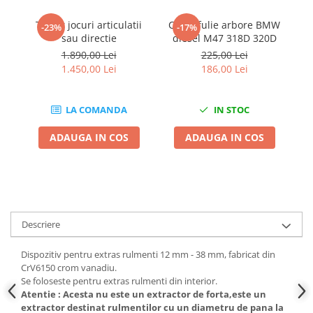
Chei de Forta
Tester jocuri articulatii
Cheie fulie arbore BMW
T
-23%
-17%
Chei Dinamometrice
sau directie
diesel M47 318D 320D
Ciocane Dalti si Dornuri
1.890,00 Lei
225,00 Lei
1.450,00 Lei
186,00 Lei
Gresoare
Reparat Filete
Scule Electrice
LA COMANDA
IN STOC
Aeroterme si Incalzitoare
ADAUGA IN COS
ADAUGA IN COS
Aparate de spalat cu presiune
Aspiratoare industriale
Lampi si Lanterne
Masini de insurubat si gaurit
Masini de polishat
Descriere
Pistoale aer cald
Dispozitiv pentru extras rulmenti 12 mm - 38 mm, fabricat din
Pistoale de lipit
CrV6150 crom vanadiu.
Pistoale electrice de impact
Se foloseste pentru extras rulmenti din interior.
Polizoare unghiulare
Atentie : Acesta nu este un extractor de forta,este un
extractor destinat rulmentilor cu un diametru de pana la
Rindele