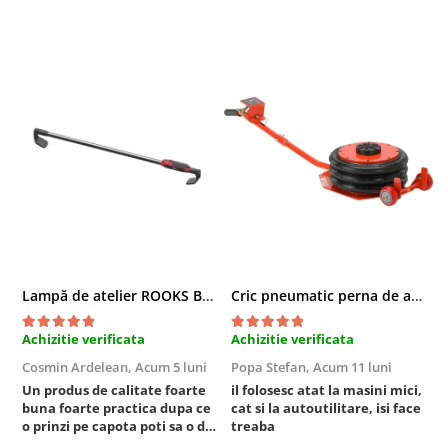
Chei cu clichet
Compresoare
Filtre Pneumatice
Furtune Aer Comprimat
Masini de gaurit si taiat
Pistoale de vopsit
Pistoale Pneumatice
Polizoare biax
Scule pentru nituit si capsat
Slefuitoare Pneumatice
Scule speciale
Lampă de atelier ROOKS B2 HYBRID pentru capotă, 2000 lumeni, 5000 mAh
Cric pneumatic perna de aer cu inaltator 6T
Diagnoza si masurari
Achizitie verificata
Achizitie verificata
A
Injectoare
Cosmin Ardelean,
Acum 5 luni
Popa Stefan,
Acum 11 luni
F
Motor
Un produs de calitate foarte
il folosesc atat la masini mici,
r
Rulmenti,Bucsi si Extractoare
buna foarte practica dupa ce
cat si la autoutilitare, isi face
Sistem directie
o prinzi pe capota poti sa o dai
treaba
mai in stanga sau in dreapta
Sistem franare