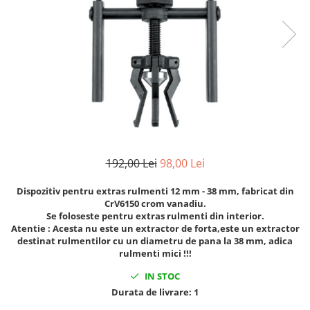
Clima/Aer conditionat
Cricuri cutie viteze
Dispozitive de sablat & accesorii
Dispozitive spalat piese
Dulapuri Bancuri Carucioare
Bancuri de lucru
Carucioare pentru marfa
Cutii pentru scule
192,00 Lei
98,00 Lei
Dulapuri echipate
Dulapuri pentru scule
Dispozitiv pentru extras rulmenti 12 mm - 38 mm, fabricat din
Module scule
CrV6150 crom vanadiu.
Se foloseste pentru extras rulmenti din interior.
Echipamente De Sudura
Atentie : Acesta nu este un extractor de forta,este un extractor
destinat rulmentilor cu un diametru de pana la 38 mm, adica
Aparate taiere cu plasma
rulmenti mici !!!
Autogen
IN STOC
Invertoare Sudura
Durata de livrare:
1
Magneti fixare sudura