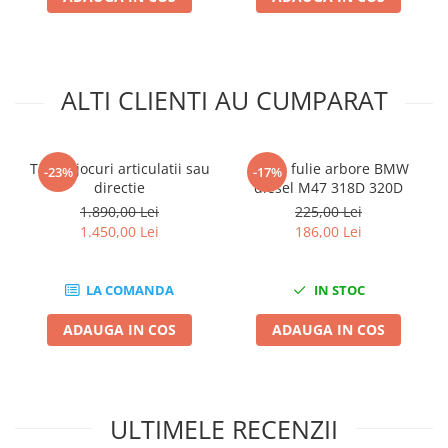
Mini
Nissan
Opel
ALTI CLIENTI AU CUMPARAT
Peugeot
Renault
Rover
Tester jocuri articulatii sau
Cheie fulie arbore BMW
-23%
-17%
Saab
directie
diesel M47 318D 320D
Seat
1.890,00 Lei
225,00 Lei
Skoda
1.450,00 Lei
186,00 Lei
Suzuki
Universale
LA COMANDA
IN STOC
Volkswagen
ADAUGA IN COS
ADAUGA IN COS
Volvo
Scule pentru tinichigerie
Scule Pneumatice
Accesorii Pneumatice
ULTIMELE RECENZII
Alte scule pneumatice