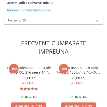
38 mm, adica rulmenti mici !!!
Slefuitoare electrice
Informatii conformitate produs
Scule fixare distributie
Alfa romeo
Review-uri
(0)
Audi
Bmw
Chevrolet
FRECVENT CUMPARATE
Chrysler
IMPREUNA
Citroen
Dacia
Fiat
Trusa profesionala de scule
Prosop uscare auto Mini
Ford
-16%
-40%
YATO XXL 216 piese 1/4"
Twisted 1200g/m2 40x40cm
Jaguar
3/8" 1/2"
King Dryer
650,00 Lei
75,00 Lei
Jeep
549,00 Lei
45,00 Lei
Lancia
Land Rover
IN STOC
IN STOC
Mazda
Mercedes
ADAUGA IN COS
ADAUGA IN COS