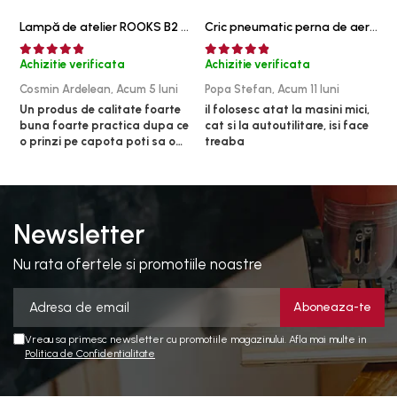
Truse de scule
Lampă de atelier ROOKS B2 HYBRID pentru capotă, 2000 lumeni, 5000 mAh
Cric pneumatic perna de aer cu inaltator 6T
Truse si accesorii 1/2
Truse si Accesorii 1/4
Achizitie verificata
Achizitie verificata
A
Cosmin Ardelean,
Acum 5 luni
Popa Stefan,
Acum 11 luni
F
Truse si Accesorii 3/4
Un produs de calitate foarte
il folosesc atat la masini mici,
r
Truse si Accesorii 3/8
buna foarte practica dupa ce
cat si la autoutilitare, isi face
o prinzi pe capota poti sa o
treaba
Truse si acesorii de impact
dai mai in stanga sau in
dreapta unde ai nevoie lumina
Accesorii de impact 1"
puternica si de la baterie care
Accesorii de impact 1/2
tine destul de mult dar daca o
bagi la priza nu mai ai treaba
Accesorii de impact 3/4
Newsletter
toata ziua ,ce...
Truse de adaptoare
Nu rata ofertele si promotiile noastre
Truse de biti de impact
Tubulare de impact 1"
Tubulare de impact 1/2
Tubulare de impact 3/4
Vreau sa primesc newsletter cu promotiile magazinului. Afla mai multe in
Politica de Confidentialitate
Tubulare 1/2
Tubulare 1/2 bihexagonale