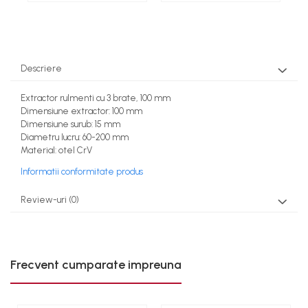
Polizoare unghiulare
Rindele
Slefuitoare electrice
Descriere
Scule fixare distributie
Alfa romeo
Extractor rulmenti cu 3 brate, 100 mm
Audi
Dimensiune extractor: 100 mm
Dimensiune surub: 15 mm
Bmw
Diametru lucru: 60-200 mm
Chevrolet
Material: otel CrV
Chrysler
Informatii conformitate produs
Citroen
Dacia
Review-uri
(0)
Fiat
Ford
Jaguar
Frecvent cumparate impreuna
Jeep
Lancia
Land Rover