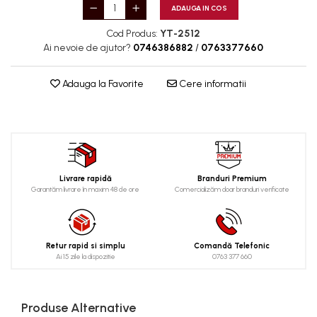
ADAUGA IN COS
Magneti fixare sudura
Mig-Mag
Cod Produs:
YT-2512
Ai nevoie de ajutor?
0746386882
/
0763377660
Sudura In Puncte
Tig-Wig
Adauga la Favorite
Cere informatii
Pompe si Cilindri Hidraulici
Prese pentru arcuri
Redresoare,Roboti
Pornire,Cabluri Curent
Schimb ulei
Livrare rapidă
Branduri Premium
Garantăm livrare în maxim 48 de ore
Comercializăm doar branduri verificate
Accesorii schimb ulei
Chei buson baie ulei
Chei filtru ulei
Retur rapid si simplu
Comandă Telefonic
Recuperatoare de ulei
Ai 15 zile la dispozitie
0763 377 660
Scule Ajutatoare
Scule De Mana si Unelte
Produse Alternative
Aparate de nituit si capsat