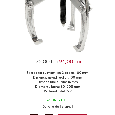
Clima/Aer conditionat
Cricuri cutie viteze
Dispozitive de sablat &
accesorii
Dispozitive spalat piese
Dulapuri Bancuri Carucioare
Bancuri de lucru
Carucioare pentru marfa
172,00 Lei
94,00 Lei
Cutii pentru scule
Dulapuri echipate
Extractor rulmenti cu 3 brate, 100 mm
Dulapuri pentru scule
Dimensiune extractor: 100 mm
Dimensiune surub: 15 mm
Module scule
Diametru lucru: 60-200 mm
Echipamente De Sudura
Material: otel CrV
Aparate taiere cu plasma
IN STOC
Autogen
Durata de livrare:
1
Invertoare Sudura