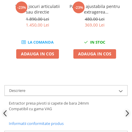
Chei Dinamometrice
Tester jocuri articulatii
Parghie ajustabila pentru
-23%
-23%
Ciocane Dalti si Dornuri
sau directie
extragerea
bratelor,basculelor
O
1.890,00 Lei
480,00 Lei
Gresoare
articulatii amortizoare
1.450,00 Lei
369,00 Lei
Reparat Filete
pivoti din fuzeta
Scule Electrice
LA COMANDA
IN STOC
Aeroterme si Incalzitoare
Aparate de spalat cu presiune
ADAUGA IN COS
ADAUGA IN COS
Aspiratoare industriale
Lampi si Lanterne
Masini de insurubat si gaurit
Masini de polishat
Pistoale aer cald
Descriere
Pistoale de lipit
Extractor presa pivoti si capete de bara 24mm
Pistoale electrice de impact
Compatibil cu gama VAG
Polizoare unghiulare
Rindele
Informatii conformitate produs
Slefuitoare electrice