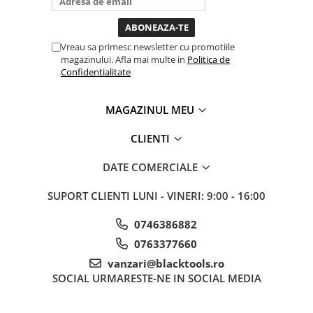
toata ziua ,ce...
Sisteme de ridicare si sustinere
Capre Auto
Vreau sa primesc newsletter cu promotiile
Cricuri Hidraulice
magazinului. Afla mai multe in
Politica de
Surubelnite Si Biti
Confidentialitate
Truse de biti
MAGAZINUL MEU
Truse de surubelnite
Vulcanizare
CLIENTI
Masini de dejantat roti
DATE COMERCIALE
Masini de echilibrat roti
Piese de schimb
SUPORT CLIENTI
LUNI - VINERI: 9:00 - 16:00
Scule Vulcanizare
0746386882
0763377660
vanzari@blacktools.ro
SOCIAL
URMARESTE-NE IN SOCIAL MEDIA