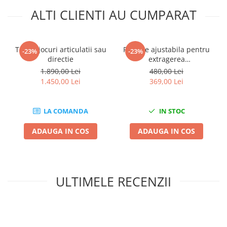
Nissan
ALTI CLIENTI AU CUMPARAT
Opel
Peugeot
Renault
Tester jocuri articulatii sau
Parghie ajustabila pentru
-23%
-23%
Rover
directie
extragerea
bratelor,basculelor
1.890,00 Lei
480,00 Lei
Saab
articulatii amortizoare
1.450,00 Lei
369,00 Lei
Seat
pivoti din fuzeta
Skoda
LA COMANDA
IN STOC
Suzuki
Universale
ADAUGA IN COS
ADAUGA IN COS
Volkswagen
Volvo
Scule pentru tinichigerie
ULTIMELE RECENZII
Scule Pneumatice
Accesorii Pneumatice
Alte scule pneumatice
Chei cu clichet