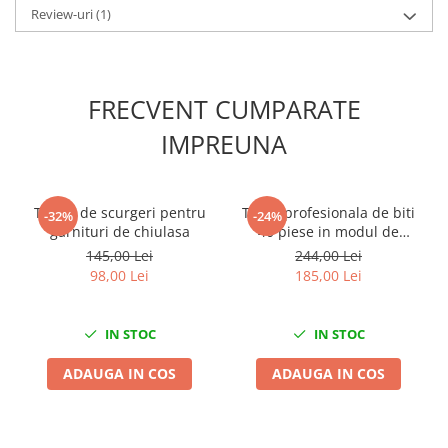
Scule fixare distributie
Review-uri
(1)
Alfa romeo
Audi
Bmw
FRECVENT CUMPARATE
Chevrolet
IMPREUNA
Chrysler
Citroen
Dacia
Tester de scurgeri pentru
Trusa profesionala de biti
-32%
-24%
Fiat
garnituri de chiulasa
40 piese in modul de
spuma
Ford
145,00 Lei
244,00 Lei
98,00 Lei
185,00 Lei
Jaguar
Jeep
Lancia
IN STOC
IN STOC
Land Rover
ADAUGA IN COS
ADAUGA IN COS
Mazda
Mercedes
Mini