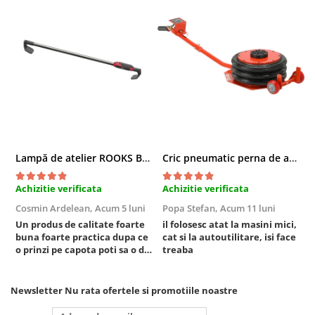
Compresoare
Filtre Pneumatice
Furtune Aer Comprimat
Masini de gaurit si taiat
Pistoale de vopsit
Pistoale Pneumatice
Polizoare biax
Scule pentru nituit si capsat
Slefuitoare Pneumatice
Lampă de atelier ROOKS B2 HYBRID pentru capotă, 2000 lumeni, 5000 mAh
Cric pneumatic perna de aer cu inaltator 6T
Scule speciale
Achizitie verificata
Achizitie verificata
A
Diagnoza si masurari
Cosmin Ardelean,
Acum 5 luni
Popa Stefan,
Acum 11 luni
F
Injectoare
Un produs de calitate foarte
il folosesc atat la masini mici,
r
Motor
buna foarte practica dupa ce
cat si la autoutilitare, isi face
o prinzi pe capota poti sa o dai
treaba
Rulmenti,Bucsi si Extractoare
mai in stanga sau in dreapta
Sistem directie
unde ai nevoie lumina
puternica si de la baterie care
Sistem franare
Newsletter
Nu rata ofertele si promotiile noastre
tine destul de mult dar daca o
Sistem Vibro-Power
bagi la priza nu mai ai treaba