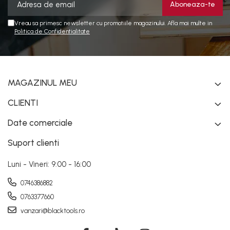
Vreau sa primesc newsletter cu promotiile magazinului. Afla mai multe in
Politica de Confidentialitate
MAGAZINUL MEU
CLIENTI
Date comerciale
Suport clienti
Luni - Vineri: 9:00 - 16:00
0746386882
0763377660
vanzari@blacktools.ro