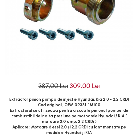
Tubulare de impact 1/2
Cricuri cutie viteze
Tubulare de impact 3/4
Dispozitive de sablat &
Tubulare 1/2
accesorii
Tubulare 1/2 bihexagonale
Dispozitive spalat piese
Tubulare 1/2 hexagonale
Dulapuri Bancuri Carucioare
Tubulare 1/4
Bancuri de lucru
Tubulare 3/4
Carucioare pentru marfa
Tubulare 3/8
Cutii pentru scule
Dulapuri echipate
Dulapuri pentru scule
387,00 Lei
309,00 Lei
Module scule
Echipamente De Sudura
Extractor pinion pompa de injectie Hyundai, Kia 2.0 - 2.2 CRDI
Cod original , OEM 09331-1M100
Aparate taiere cu plasma
Extractorul se utilizeaza pentru a scoate pinionul pompei de
Autogen
combustibil de inalta presiune pe motoarele Hyundai / KIA (
motoare 2.0 amp; 2.2 CRDi )
Invertoare Sudura
Aplicare : Motoare diesel 2.0 și 2.2 CRDi cu lant montate pe
Magneti fixare sudura
modelele Hyundai și KIA