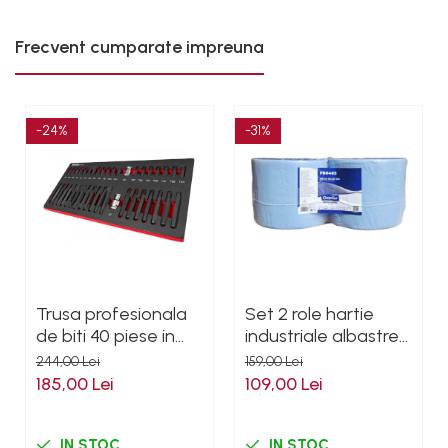
Mercedes
Mini
Frecvent cumparate impreuna
Nissan
Opel
Peugeot
-24%
-31%
Renault
Rover
Saab
Seat
Skoda
Suzuki
Universale
Trusa profesionala
Set 2 role hartie
Volkswagen
de biti 40 piese in
industriale albastre
Volvo
modul de spuma
3 straturi 500
244,00 Lei
159,00 Lei
portii,170M/rola
Scule pentru tinichigerie
185,00 Lei
109,00 Lei
34x22cm Mega Blue
Scule Pneumatice
IN STOC
IN STOC
Accesorii Pneumatice