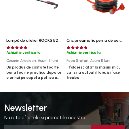
Lampă de atelier ROOKS B2 HYBRID pentru capotă, 2000 lumeni, 5000 mAh
Cric pneumatic perna de aer cu inaltator 6T
Achizitie verificata
Achizitie verificata
A
Cosmin Ardelean,
Acum 5 luni
Popa Stefan,
Acum 11 luni
F
Un produs de calitate foarte
il folosesc atat la masini mici,
r
buna foarte practica dupa ce
cat si la autoutilitare, isi face
o prinzi pe capota poti sa o
treaba
dai mai in stanga sau in
dreapta unde ai nevoie lumina
puternica si de la baterie care
tine destul de mult dar daca o
bagi la priza nu mai ai treaba
Newsletter
toata ziua ,ce...
Nu rata ofertele si promotiile noastre