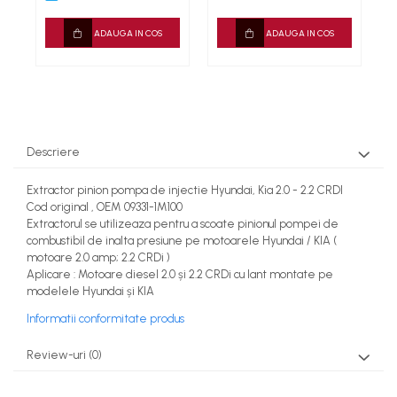
Rindele
ADAUGA IN COS
ADAUGA IN COS
Slefuitoare electrice
Scule fixare distributie
Alfa romeo
Audi
Bmw
Descriere
Chevrolet
Chrysler
Extractor pinion pompa de injectie Hyundai, Kia 2.0 - 2.2 CRDI
Citroen
Cod original , OEM 09331-1M100
Extractorul se utilizeaza pentru a scoate pinionul pompei de
Dacia
combustibil de inalta presiune pe motoarele Hyundai / KIA (
Fiat
motoare 2.0 amp; 2.2 CRDi )
Ford
Aplicare : Motoare diesel 2.0 și 2.2 CRDi cu lant montate pe
modelele Hyundai și KIA
Jaguar
Jeep
Informatii conformitate produs
Lancia
Review-uri
(0)
Land Rover
Mazda