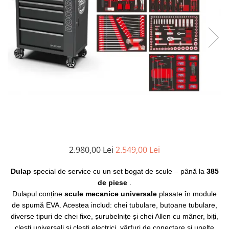
Clima/Aer conditionat
Cricuri cutie viteze
Dispozitive de sablat & accesorii
Dispozitive spalat piese
Dulapuri Bancuri Carucioare
Bancuri de lucru
Carucioare pentru marfa
Cutii pentru scule
Dulapuri echipate
Dulapuri pentru scule
2.980,00 Lei
2.549,00 Lei
Module scule
Echipamente De Sudura
Dulap
special de service cu un set bogat de
scule – până la
385
Aparate taiere cu plasma
de piese
.
Autogen
Dulapul conține
scule mecanice universale
plasate în module
Invertoare Sudura
de spumă EVA. Acestea includ: chei tubulare, butoane tubulare,
diverse tipuri de chei fixe, șurubelnițe și chei Allen cu mâner, biți,
Magneti fixare sudura
clești universali și clești electrici, vârfuri de conectare și unelte