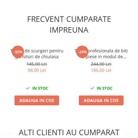
Chei cu clichet
Compresoare
FRECVENT CUMPARATE
Filtre Pneumatice
IMPREUNA
Furtune Aer Comprimat
Masini de gaurit si taiat
Pistoale de vopsit
Tester de scurgeri pentru
Trusa profesionala de biti
-32%
-24%
Pistoale Pneumatice
garnituri de chiulasa
40 piese in modul de
spuma
145,00 Lei
244,00 Lei
Polizoare biax
98,00 Lei
185,00 Lei
Scule pentru nituit si capsat
Slefuitoare Pneumatice
Scule speciale
IN STOC
IN STOC
Diagnoza si masurari
ADAUGA IN COS
ADAUGA IN COS
Injectoare
Motor
Rulmenti,Bucsi si Extractoare
Sistem directie
ALTI CLIENTI AU CUMPARAT
Sistem franare