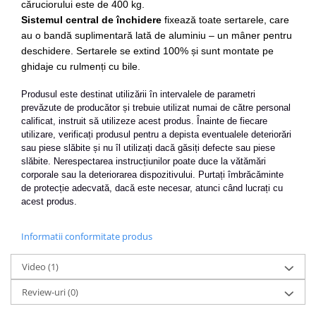
căruciorului este de 400 kg.
Mini
Sistemul central de închidere
fixează toate sertarele, care
Nissan
au o bandă suplimentară lată de aluminiu – un mâner pentru
deschidere. Sertarele se extind 100% și sunt montate pe
Opel
ghidaje cu rulmenți cu bile.
Peugeot
Renault
Produsul este destinat utilizării în intervalele de parametri
Rover
prevăzute de producător și trebuie utilizat numai de către personal
calificat, instruit să utilizeze acest produs. Înainte de fiecare
Saab
utilizare, verificați produsul pentru a depista eventualele deteriorări
Seat
sau piese slăbite și nu îl utilizați dacă găsiți defecte sau piese
Skoda
slăbite. Nerespectarea instrucțiunilor poate duce la vătămări
corporale sau la deteriorarea dispozitivului. Purtați îmbrăcăminte
Suzuki
de protecție adecvată, dacă este necesar, atunci când lucrați cu
Universale
acest produs.
Volkswagen
Volvo
Informatii conformitate produs
Scule pentru tinichigerie
Video
(1)
Scule Pneumatice
Review-uri
(0)
Accesorii Pneumatice
Alte scule pneumatice