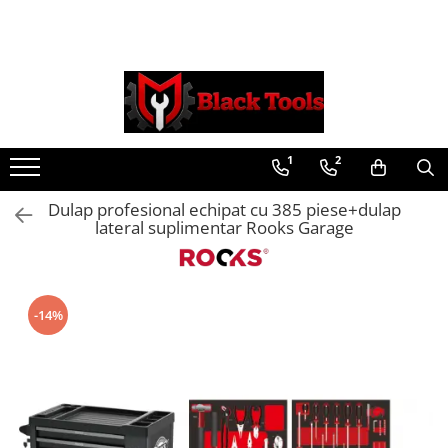
Toate Produsele
Scule Service Auto
Chei Si Truse De Chei
1
2
Chei combinate
Chei Combinate Cu Clichet
Dulap profesional echipat cu 385 piese+dulap
Chei Cotite
lateral suplimentar Rooks Garage
Chei speciale
Clesti Si Seturi De Clesti
Clesti autoblocanti
-14%
Clesti pentru sertizat
Clesti pentru sigurante
Clesti reglabili pentru tevi
Clesti service auto
Clesti universali