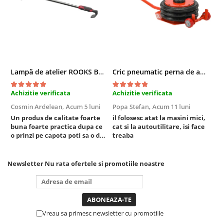
Truse si Accesorii 3/4
Truse si Accesorii 3/8
Truse si acesorii de impact
Accesorii de impact 1"
Accesorii de impact 1/2
Lampă de atelier ROOKS B2 HYBRID pentru capotă, 2000 lumeni, 5000 mAh
Cric pneumatic perna de aer cu inaltator 6T
Accesorii de impact 3/4
Achizitie verificata
Achizitie verificata
A
Truse de adaptoare
Cosmin Ardelean,
Acum 5 luni
Popa Stefan,
Acum 11 luni
F
Truse de biti de impact
Un produs de calitate foarte
il folosesc atat la masini mici,
r
Tubulare de impact 1"
buna foarte practica dupa ce
cat si la autoutilitare, isi face
Tubulare de impact 1/2
o prinzi pe capota poti sa o dai
treaba
mai in stanga sau in dreapta
Tubulare de impact 3/4
unde ai nevoie lumina
Tubulare 1/2
puternica si de la baterie care
Newsletter
Nu rata ofertele si promotiile noastre
tine destul de mult dar daca o
Tubulare 1/2 bihexagonale
bagi la priza nu mai ai treaba
Tubulare 1/2 hexagonale
toata ziua ,ce...
Tubulare 1/4
Vreau sa primesc newsletter cu promotiile
Tubulare 3/4