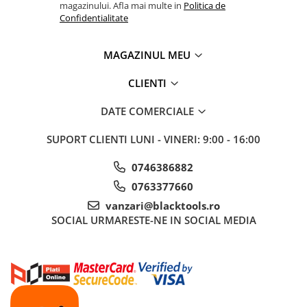
magazinului. Afla mai multe in
Politica de
Tubulare 3/8
Confidentialitate
Consumabile Si Accesorii
MAGAZINUL MEU
Accesorii auto
Clipsuri si cleme auto
CLIENTI
Consumabile Service
DATE COMERCIALE
Chimice Auto
Detailing Auto
SUPORT CLIENTI
LUNI - VINERI: 9:00 - 16:00
Echipamente De Protectie
0746386882
Elevatoare
0763377660
LICHIDARE DE STOC
vanzari@blacktools.ro
Pachete avantajoase
SOCIAL
URMARESTE-NE IN SOCIAL MEDIA