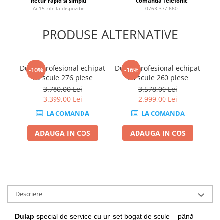
Retur rapid si simplu
Comandă Telefonic
Ai 15 zile la dispozitie
0763 377 660
Chei de Forta
Chei Dinamometrice
PRODUSE ALTERNATIVE
Ciocane Dalti si Dornuri
Gresoare
Reparat Filete
Dulap profesional echipat
Dulap profesional echipat
M
-10%
-16%
Scule Electrice
cu scule 276 piese
cu scule 260 piese
3.780,00 Lei
3.578,00 Lei
Aeroterme si Incalzitoare
3.399,00 Lei
2.999,00 Lei
Aparate de spalat cu presiune
LA COMANDA
LA COMANDA
Aspiratoare industriale
Lampi si Lanterne
ADAUGA IN COS
ADAUGA IN COS
Masini de insurubat si gaurit
Masini de polishat
Pistoale aer cald
Pistoale de lipit
Pistoale electrice de impact
Descriere
Polizoare unghiulare
Dulap
special de service cu un set bogat de
scule – până
Rindele