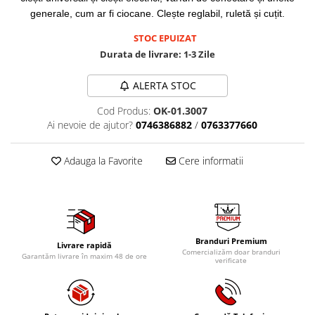
Mig-Mag
generale, cum ar fi ciocane. Clește reglabil, ruletă și cuțit.
Sudura In Puncte
STOC EPUIZAT
Tig-Wig
Durata de livrare:
1-3 Zile
Pompe si Cilindri Hidraulici
Prese pentru arcuri
ALERTA STOC
Redresoare,Roboti Pornire,Cabluri
Cod Produs:
OK-01.3007
Curent
Ai nevoie de ajutor?
0746386882
/
0763377660
Schimb ulei
Accesorii schimb ulei
Adauga la Favorite
Cere informatii
Chei buson baie ulei
Chei filtru ulei
Recuperatoare de ulei
Scule Ajutatoare
Branduri Premium
Livrare rapidă
Comercializăm doar branduri
Scule De Mana si Unelte
Garantăm livrare în maxim 48 de ore
verificate
Aparate de nituit si capsat
Burghie
Capsatoare tapiterie