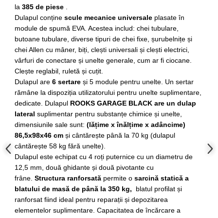
la
385 de piese
.
Slefuitoare electrice
Dulapul conține
scule mecanice universale
plasate în
Scule fixare distributie
module de spumă EVA. Acestea includ: chei tubulare,
Alfa romeo
butoane tubulare, diverse tipuri de chei fixe, șurubelnițe și
chei Allen cu mâner, biți, clești universali și clești electrici,
Audi
vârfuri de conectare și unelte generale, cum ar fi ciocane.
Bmw
Clește reglabil, ruletă și cuțit.
Chevrolet
Dulapul are
6 sertare
și 5 module pentru unelte. Un sertar
Chrysler
rămâne la dispoziția utilizatorului pentru unelte suplimentare,
Citroen
dedicate. Dulapul
ROOKS GARAGE BLACK are un
dulap
lateral
suplimentar
pentru substanțe chimice și unelte,
Dacia
dimensiunile sale sunt:
​​(lățime x înălțime x adâncime)
Fiat
86,5x98x46 cm
și cântărește până la 70 kg (dulapul
Ford
cântărește 58 kg fără unelte).
Jaguar
Dulapul este echipat cu 4 roți puternice cu un diametru de
Jeep
12,5 mm, două ghidante și două pivotante cu
Lancia
frâne.
Structura ranforsată
permite o
sarcină statică a
blatului de masă de până la 350 kg,
blatul profilat și
Land Rover
ranforsat fiind ideal pentru reparații și depozitarea
Mazda
elementelor suplimentare. Capacitatea de încărcare a
Mercedes