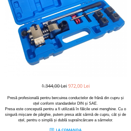
Clima/Aer conditionat
Cricuri cutie viteze
Dispozitive de sablat & accesorii
Dispozitive spalat piese
Dulapuri Bancuri Carucioare
Bancuri de lucru
Carucioare pentru marfa
Cutii pentru scule
Dulapuri echipate
Dulapuri pentru scule
Module scule
1.344,00 Lei
972,00 Lei
Echipamente De Sudura
Presă profesională pentru bercuirea conductelor de frână din cupru și
Aparate taiere cu plasma
oțel conform standardelor DIN și SAE.
Presa este concepută pentru a fi utilizată în fălcile unei menghine. Cu o
Autogen
singură mișcare de pârghie, putem presa atât sârmă de cupru, cât și de
Invertoare Sudura
oțel, pentru o simplă și dublă supraîncărcare a sârmelor.
Magneti fixare sudura
LA COMANDA