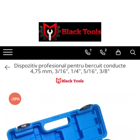
Toate Produsele
Scule Service Auto
Chei Si Truse De Chei
1
2
Chei combinate
Chei Combinate Cu Clichet
Dispozitiv profesional pentru bercuit conducte
Chei Cotite
4,75 mm, 3/16", 1/4", 5/16", 3/8"
Chei speciale
Clesti Si Seturi De Clesti
Clesti autoblocanti
-28%
Clesti pentru sertizat
Clesti pentru sigurante
Clesti reglabili pentru tevi
Clesti service auto
Clesti universali