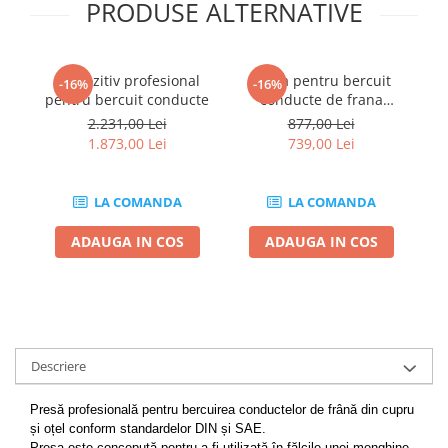
PRODUSE ALTERNATIVE
Chei de Forta
Chei Dinamometrice
Ciocane Dalti si Dornuri
Dispozitiv profesional
Trusa pentru bercuit
-16%
-16%
pentru bercuit conducte
conducte de frana
pe
Gresoare
hidraulica 18 piese
l
2.231,00 Lei
877,00 Lei
Reparat Filete
1.873,00 Lei
739,00 Lei
Scule Electrice
Aeroterme si Incalzitoare
LA COMANDA
LA COMANDA
Aparate de spalat cu presiune
Aspiratoare industriale
ADAUGA IN COS
ADAUGA IN COS
Lampi si Lanterne
Masini de insurubat si gaurit
Masini de polishat
Pistoale aer cald
Pistoale de lipit
Descriere
Pistoale electrice de impact
Presă profesională pentru bercuirea conductelor de frână din cupru
Polizoare unghiulare
și oțel conform standardelor DIN și SAE.
Rindele
Presa este concepută pentru a fi utilizată în fălcile unei menghine.