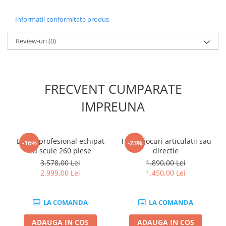
Mini
Informatii conformitate produs
Nissan
Opel
Review-uri
(0)
Peugeot
Renault
Rover
FRECVENT CUMPARATE
Saab
Seat
IMPREUNA
Skoda
Suzuki
Dulap profesional echipat
Tester jocuri articulatii sau
Universale
-16%
-23%
cu scule 260 piese
directie
Volkswagen
3.578,00 Lei
1.890,00 Lei
Volvo
2.999,00 Lei
1.450,00 Lei
Scule pentru tinichigerie
Scule Pneumatice
LA COMANDA
LA COMANDA
Accesorii Pneumatice
ADAUGA IN COS
ADAUGA IN COS
Alte scule pneumatice