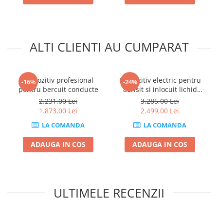
Chei cu clichet
Compresoare
Filtre Pneumatice
ALTI CLIENTI AU CUMPARAT
Furtune Aer Comprimat
Masini de gaurit si taiat
Pistoale de vopsit
Dispozitiv profesional
Dispozitiv electric pentru
-16%
-24%
Pistoale Pneumatice
pentru bercuit conducte
aerisit si inlocuit lichid
frana cu adaptoare
Polizoare biax
2.231,00 Lei
3.285,00 Lei
1.873,00 Lei
2.499,00 Lei
Scule pentru nituit si capsat
LA COMANDA
LA COMANDA
Slefuitoare Pneumatice
Scule speciale
ADAUGA IN COS
ADAUGA IN COS
Diagnoza si masurari
Injectoare
Motor
ULTIMELE RECENZII
Rulmenti,Bucsi si Extractoare
Sistem directie
Sistem franare