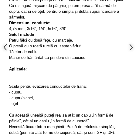
Cu o singură mișcare de pârghie, putem presa atât sârmă de
Slefuitoare electrice
cupru, cât și de oțel, pentru o simplă și dublă supraîncărcare a
Scule fixare distributie
sârmelor.
Dimensiuni conducte:
Alfa romeo
4,75 mm, 3/16", 1/4", 5/16", 3/8"
Audi
Setul include
Bmw
Patru fălci cu două fețe, cu marcaje.
O presă cu o roată turelă cu șapte vârfuri.
Chevrolet
Tăietor de cablu
Chrysler
Mâner de frământat cu prindere din cauciuc.
Citroen
Aplicație:
Dacia
Fiat
Sculă pentru evazarea conductelor de frână:
Ford
- cupru,
Jaguar
- cupru/nichel,
Jeep
- oțel
Lancia
Cu această unealtă puteți realiza atât un cablu „în formă de
Land Rover
pâlnie”, cât și un cablu „în formă de ciupercă”.
Mazda
Necesită fixare într-o menghină. Presă de refolosire simplă și
dublă (permite atât forme de ciupercă, cât și con, SF și DF).
Mercedes