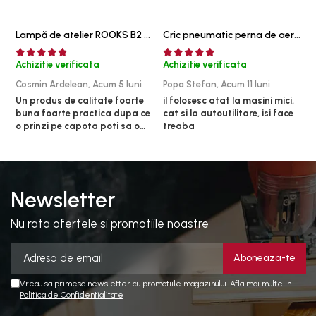
Lampă de atelier ROOKS B2 HYBRID pentru capotă, 2000 lumeni, 5000 mAh
Cric pneumatic perna de aer cu inaltator 6T
Achizitie verificata
Achizitie verificata
A
Cosmin Ardelean,
Acum 5 luni
Popa Stefan,
Acum 11 luni
F
Un produs de calitate foarte
il folosesc atat la masini mici,
r
buna foarte practica dupa ce
cat si la autoutilitare, isi face
o prinzi pe capota poti sa o
treaba
dai mai in stanga sau in
dreapta unde ai nevoie lumina
puternica si de la baterie care
tine destul de mult dar daca o
bagi la priza nu mai ai treaba
Newsletter
toata ziua ,ce...
Nu rata ofertele si promotiile noastre
Vreau sa primesc newsletter cu promotiile magazinului. Afla mai multe in
Politica de Confidentialitate