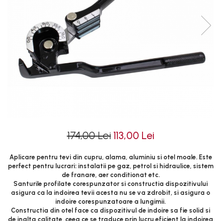
Tubulare de impact 1/2
Cricuri cutie viteze
Tubulare de impact 3/4
Dispozitive de sablat &
Tubulare 1/2
accesorii
Tubulare 1/2 bihexagonale
Dispozitive spalat piese
Tubulare 1/2 hexagonale
Dulapuri Bancuri Carucioare
Tubulare 1/4
Bancuri de lucru
Tubulare 3/4
Carucioare pentru marfa
Tubulare 3/8
Cutii pentru scule
Dulapuri echipate
Dulapuri pentru scule
174,00 Lei
113,00 Lei
Module scule
Echipamente De Sudura
Aplicare pentru tevi din cupru, alama, aluminiu si otel moale. Este
perfect pentru lucrari: instalatii pe gaz, petrol si hidraulice, sistem
Aparate taiere cu plasma
de franare, aer conditionat etc.
Santurile profilate corespunzator si constructia dispozitivului
Autogen
asigura ca la indoirea tevii acesta nu se va zdrobit, si asigura o
Invertoare Sudura
indoire corespunzatoare a lungimii.
Constructia din otel face ca dispozitivul de indoire sa fie solid si
Magneti fixare sudura
de inalta calitate, ceea ce se traduce prin lucru eficient la indoirea