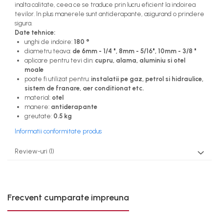
inalta calitate, ceea ce se traduce prin lucru eficient la indoirea
Mercedes
tevilor. In plus manerele sunt antiderapante, asigurand o prindere
Mini
sigura.
Date tehnice:
Nissan
unghi de indoire:
180 °
Opel
diametru teava:
de 6mm - 1/4 ", 8mm - 5/16", 10mm - 3/8 "
Peugeot
aplicare pentru tevi din:
cupru, alama, aluminiu si otel
moale
Renault
poate fi utilizat pentru:
instalatii pe gaz, petrol si hidraulice,
Rover
sistem de franare, aer conditionat etc.
Saab
material:
otel
manere:
antiderapante
Seat
greutate:
0.5 kg
Skoda
Informatii conformitate produs
Suzuki
Universale
Review-uri
(1)
Volkswagen
Volvo
Scule pentru tinichigerie
Frecvent cumparate impreuna
Scule Pneumatice
Accesorii Pneumatice