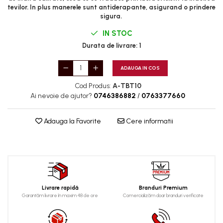
Mig-Mag
tevilor. In plus manerele sunt antiderapante, asigurand o prindere
sigura.
Sudura In Puncte
Tig-Wig
IN STOC
Pompe si Cilindri Hidraulici
Durata de livrare:
1
Prese pentru arcuri
ADAUGA IN COS
Redresoare,Roboti
Cod Produs:
A-TBT10
Pornire,Cabluri Curent
Ai nevoie de ajutor?
0746386882
/
0763377660
Schimb ulei
Accesorii schimb ulei
Adauga la Favorite
Cere informatii
Chei buson baie ulei
Chei filtru ulei
Recuperatoare de ulei
Scule Ajutatoare
Scule De Mana si Unelte
Livrare rapidă
Branduri Premium
Garantăm livrare în maxim 48 de ore
Comercializăm doar branduri verificate
Aparate de nituit si capsat
Burghie