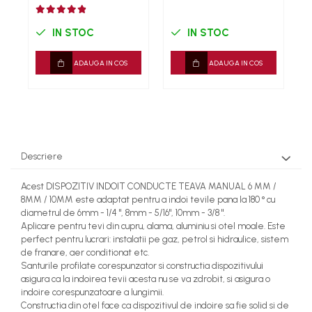
Rindele
Slefuitoare electrice
IN STOC
IN STOC
Scule fixare distributie
ADAUGA IN COS
ADAUGA IN COS
Alfa romeo
Audi
Bmw
Chevrolet
Chrysler
Descriere
Citroen
Dacia
Acest DISPOZITIV INDOIT CONDUCTE TEAVA MANUAL 6 MM /
Fiat
8MM / 10MM este adaptat pentru a indoi tevile pana la 180 ° cu
diametrul de 6mm - 1/4 ", 8mm - 5/16", 10mm - 3/8 ".
Ford
Aplicare pentru tevi din cupru, alama, aluminiu si otel moale. Este
Jaguar
perfect pentru lucrari: instalatii pe gaz, petrol si hidraulice, sistem
Jeep
de franare, aer conditionat etc.
Santurile profilate corespunzator si constructia dispozitivului
Lancia
asigura ca la indoirea tevii acesta nu se va zdrobit, si asigura o
Land Rover
indoire corespunzatoare a lungimii.
Mazda
Constructia din otel face ca dispozitivul de indoire sa fie solid si de