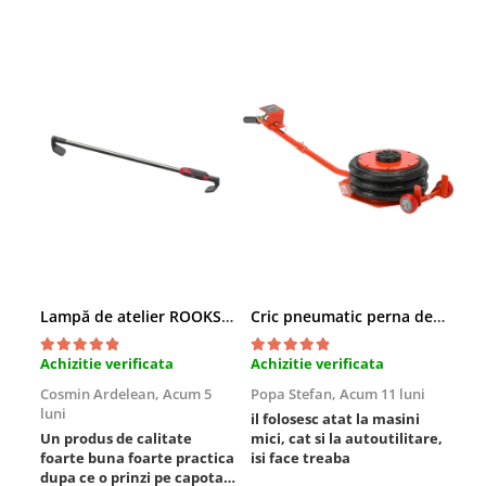
Sisteme de ridicare si sustinere
Capre Auto
Cricuri Hidraulice
Surubelnite Si Biti
Truse de biti
Truse de surubelnite
Vulcanizare
Masini de dejantat roti
Masini de echilibrat roti
Piese de schimb
Lampă de atelier ROOKS B2 HYBRID pentru capotă, 2000 lumeni, 5000 mAh
Cric pneumatic perna de aer cu inaltator 6T
Scule Vulcanizare
Achizitie verificata
Achizitie verificata
Ach
Cosmin Ardelean,
Acum 5
Popa Stefan,
Acum 11 luni
Flo
luni
lun
il folosesc atat la masini
Un produs de calitate
mici, cat si la autoutilitare,
rez
foarte buna foarte practica
isi face treaba
dupa ce o prinzi pe capota