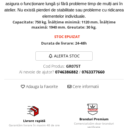
asigura o funcționare lungă și fără probleme timp de mulți ani în
Tig-Wig
atelier. Nu există pierderi de stabilitate sau probleme cu ridicarea
Pompe si Cilindri Hidraulici
elementelor individuale.
Capacitate: 750 kg. Înălțime minimă: 1120 mm. Înălțime
Prese pentru arcuri
maximă: 1940 mm. Greutate: 30 kg.
Redresoare,Roboti Pornire,Cabluri
STOC EPUIZAT
Curent
Durata de livrare:
24-48h
Schimb ulei
Accesorii schimb ulei
ALERTA STOC
Chei buson baie ulei
Cod Produs:
GR075T
Chei filtru ulei
Ai nevoie de ajutor?
0746386882
/
0763377660
Recuperatoare de ulei
Scule Ajutatoare
Adauga la Favorite
Cere informatii
Scule De Mana si Unelte
Aparate de nituit si capsat
Burghie
Capsatoare tapiterie
Branduri Premium
Livrare rapidă
Comercializăm doar branduri
Chei de Forta
Garantăm livrare în maxim 48 de ore
verificate