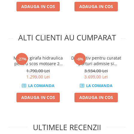
Compresoare
ADAUGA IN COS
ADAUGA IN COS
Filtre Pneumatice
Furtune Aer Comprimat
Masini de gaurit si taiat
ALTI CLIENTI AU CUMPARAT
Pistoale de vopsit
Pistoale Pneumatice
Polizoare biax
Macara girafa hidraulica
Dispozitiv pentru curatat
-27%
-6%
Scule pentru nituit si capsat
pentru scos motoare 2T
porturi admisie si
pe
Slefuitoare Pneumatice
pliabila
evacuare fara demontare
1.790,00 Lei
3.934,00 Lei
Scule speciale
cu coji de nuca si
1.299,00 Lei
3.699,00 Lei
accesorii incluse
Diagnoza si masurari
LA COMANDA
LA COMANDA
AUTOXSCAN
Injectoare
ADAUGA IN COS
ADAUGA IN COS
Motor
Rulmenti,Bucsi si Extractoare
Sistem directie
Sistem franare
ULTIMELE RECENZII
Sistem Vibro-Power