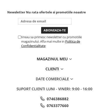
poti sa o dai mai in stanga
sau in dreapta unde ai
nevoie lumina puternica si
Newsletter
Nu rata ofertele si promotiile noastre
de la baterie care tine
destul de mult dar daca o
bagi la priza nu mai ai
treaba toata ziua ,ce...
Vreau sa primesc newsletter cu promotiile
magazinului. Afla mai multe in
Politica de
Confidentialitate
MAGAZINUL MEU
CLIENTI
DATE COMERCIALE
SUPORT CLIENTI
LUNI - VINERI: 9:00 - 16:00
0746386882
0763377660