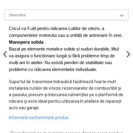
Scule fixare distributie
Alfa romeo
Descriere
Audi
Bmw
Cricul va fi util pentru ridicarea cutiilor de viteze, a
componentelor motorului sau a unității de antrenare în sine.
Chevrolet
Manopera solida
Chrysler
Bazat pe elemente metalice solide și suduri durabile, liftul
Citroen
va asigura o funcționare lungă și fără probleme timp de
Dacia
mulți ani în atelier. Nu există pierderi de stabilitate sau
Fiat
probleme cu ridicarea elementelor individuale.
Ford
Suportul de transmisie hidraulică facilitează foarte mult
Jaguar
instalarea cutiilor de viteze, rezervoarelor de combustibil și
Jeep
a șasiului, precum și înlocuirea rulmenților pe o platformă de
Lancia
ridicare și este ideal pentru utilizarea în ateliere de reparații
Land Rover
auto sau garaje.
Mazda
Informatii conformitate produs
Mercedes
Mini
Daca doresti sa iti exprimi parerea despre acest produs