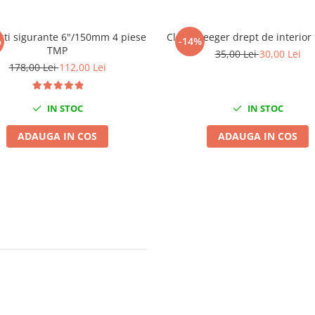
esti sigurante 6"/150mm 4 piese
Cleste seeger drept de interio
%
-14%
TMP
35,00 Lei
30,00 Lei
178,00 Lei
112,00 Lei
IN STOC
IN STOC
ADAUGA IN COS
ADAUGA IN COS