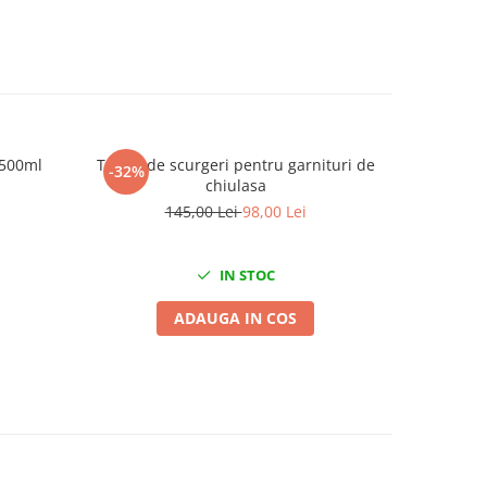
 500ml
Tester de scurgeri pentru garnituri de
Trusa pro
-32%
-24%
chiulasa
145,00 Lei
98,00 Lei
2
IN STOC
ADAUGA IN COS