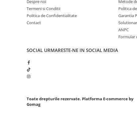
Despre noi
Metode de
Chei cu clichet
Termeni si Conditii
Politica d
Compresoare
Politica de Confidentialitate
Garantia 
Contact
Solutionare
Filtre Pneumatice
ANPC
Furtune Aer Comprimat
Formular 
Masini de gaurit si taiat
Pistoale de vopsit
SOCIAL
URMARESTE-NE IN SOCIAL MEDIA
Pistoale Pneumatice
Polizoare biax
Scule pentru nituit si capsat
Slefuitoare Pneumatice
Scule speciale
Diagnoza si masurari
Toate drepturile rezervate.
Platforma E-commerce by
Gomag
Injectoare
Motor
Rulmenti,Bucsi si Extractoare
Sistem directie
Sistem franare