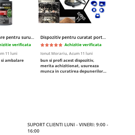
Pasta blocatoare pentru suruburi,rezistenta inalta
Dispozitiv pentru curatat porturi admisie si evacuare fara demontare cu coji de nuca si accesorii incluse
izitie verificata
Achizitie verificata
m 11 luni
Ionut Morariu,
Acum 11 luni
Marian Stat
 si ambalare
bun si profi acest dispozitiv,
un pachet ra
merita achizitionat, usureaza
foarte bun, 
munca in curatirea depunerilor
rezistent
de carbon in admisie
SUPORT CLIENTI
LUNI - VINERI: 9:00 -
16:00