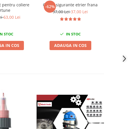
t pentru coliere
Cleste sigurante etrier frana
Cleste seeg
-62%
-14%
rtune
97,00 Lei
37,00 Lei
ei
63,00 Lei
35,0
N STOC
IN STOC
A IN COS
ADAUGA IN COS
ADA