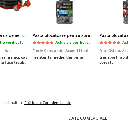
Cric pneumatic perna de aer cu inaltator 6T
Pasta blocatoare pentru suruburi,rezistenta medie
tie verificata
Achizitie verificata
Ach
11 luni
Florin Constantin,
Acum 11 luni
Dicu Ovidiu,
Acu
masini mici, cat
rezistenta medie, dar buna
transport rapid
 isi face treaba
corecta
la mai multe in
Politica de Confidentialitate
DATE COMERCIALE