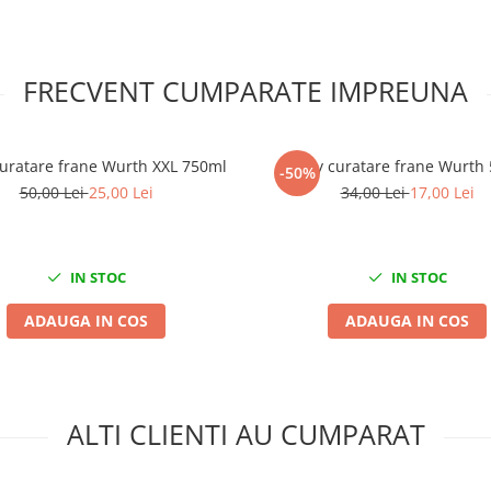
FRECVENT CUMPARATE IMPREUNA
uratare frane Wurth XXL 750ml
Spray curatare frane Wurth
-50%
50,00 Lei
25,00 Lei
34,00 Lei
17,00 Lei
IN STOC
IN STOC
ADAUGA IN COS
ADAUGA IN COS
ALTI CLIENTI AU CUMPARAT