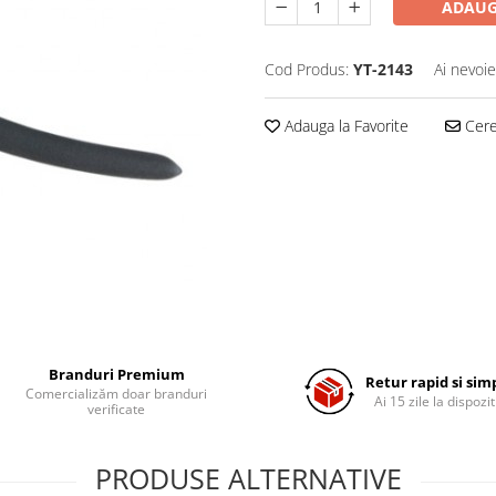
ADAUG
Cod Produs:
YT-2143
Ai nevoie
Adauga la Favorite
Cere 
Branduri Premium
Retur rapid si sim
Comercializăm doar branduri
Ai 15 zile la dispozit
verificate
PRODUSE ALTERNATIVE