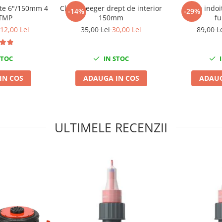
ante 6"/150mm 4
Cleste seeger drept de interior
Cleste indoi
-14%
-29%
 TMP
150mm
fu
12,00 Lei
35,00 Lei
30,00 Lei
89,00 L
STOC
IN STOC
I
IN COS
ADAUGA IN COS
ADAUG
ULTIMELE RECENZII