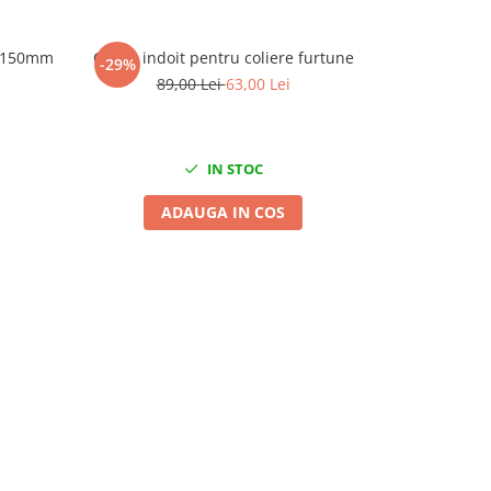
r 150mm
Cleste indoit pentru coliere furtune
Cleste s
-29%
-62%
89,00 Lei
63,00 Lei
97
IN STOC
ADAUGA IN COS
A