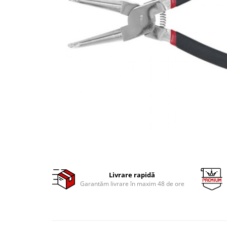
Clima/Aer conditionat
Cricuri cutie viteze
Dispozitive de sablat & accesorii
Dispozitive spalat piese
Dulapuri Bancuri Carucioare
Bancuri de lucru
Carucioare pentru marfa
Cutii pentru scule
Dulapuri echipate
Dulapuri pentru scule
Module scule
Echipamente De Sudura
Livrare rapidă
Aparate taiere cu plasma
Garantăm livrare în maxim 48 de ore
Autogen
Invertoare Sudura
Magneti fixare sudura