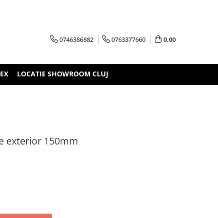
0746386882
0763377660
0,00
TEX
LOCATIE SHOWROOM CLUJ
de exterior 150mm