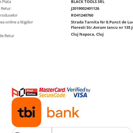
 Plata
BLACK TOOLS SRL
e Retur
J2019002401126
Produselor
RO41240760
a online a litigiilor
Strada Tarnita Nr 8.Punct de Lu
Floresti Str.Avram Iancu nr 135 J
Cluj Napoca, Cluj
de Retur