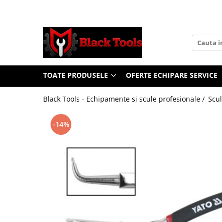
Toate Produsele
Scule Service Auto
Chei Si Truse De Chei
TOATE PRODUSELE
OFERTE ECHIPARE SERVICE
Chei combinate
Chei Combinate Cu Clichet
Black Tools - Echipamente si scule profesionale /
Scul
Chei Cotite
Chei speciale
-14%
Clesti Si Seturi De Clesti
Clesti autoblocanti
Clesti pentru sertizat
Clesti pentru sigurante
Clesti reglabili pentru tevi
Clesti service auto
Clesti universali