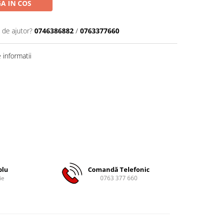
A IN COS
 de ajutor?
0746386882
/
0763377660
informatii
plu
Comandă Telefonic
ie
0763 377 660