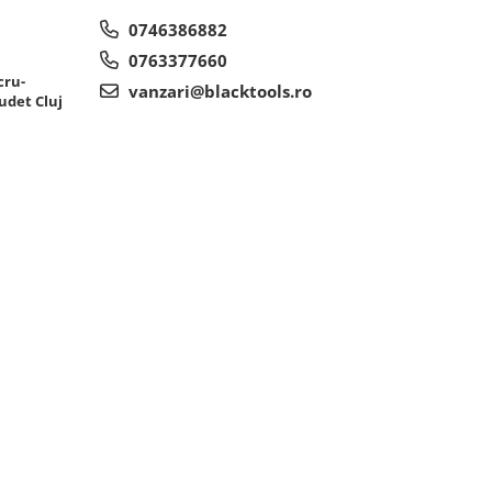
0746386882
0763377660
cru-
vanzari@blacktools.ro
udet Cluj