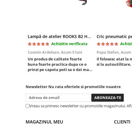
Mini
Nissan
Opel
Peugeot
Lampă de atelier ROOKS B2 HYBRID pentru capotă, 2000 lumeni, 5000 mAh
Renault
Achizitie verificata
Achizi
Rover
Saab
Cosmin Ardelean,
Acum 5 luni
Popa Stefan,
Acum 
Un produs de calitate foarte
il folosesc atat la 
Seat
buna foarte practica dupa ce o
si la autoutilitare,
Skoda
prinzi pe capota poti sa o dai mai
in stanga sau in dreapta unde ai
Suzuki
nevoie lumina puternica si de la
Universale
baterie care tine destul de mult
Newsletter
Nu rata ofertele si promotiile noastre
Volkswagen
dar daca o bagi la priza nu mai ai
treaba toata ziua ,ce...
Volvo
Scule pentru tinichigerie
Vreau sa primesc newsletter cu promotiile magazinului. Af
Scule Pneumatice
MAGAZINUL MEU
CLIENTI
Accesorii Pneumatice
Alte scule pneumatice