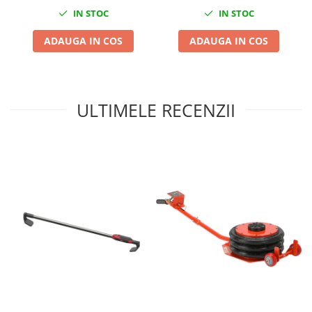
IN STOC
IN STOC
Chei cu clichet
Compresoare
ADAUGA IN COS
ADAUGA IN COS
Filtre Pneumatice
Furtune Aer Comprimat
Masini de gaurit si taiat
ULTIMELE RECENZII
Pistoale de vopsit
Pistoale Pneumatice
Polizoare biax
Scule pentru nituit si capsat
Slefuitoare Pneumatice
Scule speciale
Diagnoza si masurari
Injectoare
Motor
Rulmenti,Bucsi si Extractoare
Sistem directie
Sistem franare