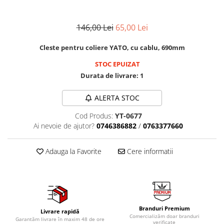
Mig-Mag
Sudura In Puncte
146,00 Lei
65,00 Lei
Tig-Wig
Pompe si Cilindri Hidraulici
Cleste pentru coliere YATO, cu cablu, 690mm
Prese pentru arcuri
STOC EPUIZAT
Redresoare,Roboti Pornire,Cabluri
Durata de livrare:
1
Curent
ALERTA STOC
Schimb ulei
Accesorii schimb ulei
Cod Produs:
YT-0677
Ai nevoie de ajutor?
0746386882
/
0763377660
Chei buson baie ulei
Chei filtru ulei
Adauga la Favorite
Cere informatii
Recuperatoare de ulei
Scule Ajutatoare
Scule De Mana si Unelte
Aparate de nituit si capsat
Branduri Premium
Burghie
Livrare rapidă
Comercializăm doar branduri
Garantăm livrare în maxim 48 de ore
Capsatoare tapiterie
verificate