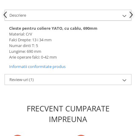
Slefuitoare electrice
Scule fixare distributie
Descriere
Alfa romeo
Cleste pentru coliere YATO, cu cablu, 690mm
Audi
Material: CrV
Bmw
Falci Drepte: 13 i 34 mm
Numar dinti T: 5
Chevrolet
Lungime: 690 mm
Chrysler
Arie operare falci: 0-42 mm
Citroen
Informatii conformitate produs
Dacia
Fiat
Review-uri
(1)
Ford
Jaguar
Jeep
FRECVENT CUMPARATE
Lancia
IMPREUNA
Land Rover
Mazda
Mercedes