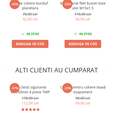
Cleste coliere burduf
Kit reparat filet buson baie
-45%
-55%
Mini
planetara
ulei M15x1.5
Nissan
76,00 Lei
110,00 Lei
Opel
42,00 Lei
50,00 Lei
Peugeot
Renault
IN STOC
IN STOC
Rover
ADAUGA IN COS
ADAUGA IN COS
Saab
Seat
Skoda
Suzuki
ALTI CLIENTI AU CUMPARAT
Universale
Volkswagen
Volvo
Set clesti sigurante
Cleste pentru coliere teavă
-37%
-23%
Scule pentru tinichigerie
6"/150mm 4 piese TMP
esapament
178,00 Lei
90,00 Lei
Scule Pneumatice
112,00 Lei
69,00 Lei
Accesorii Pneumatice
Alte scule pneumatice