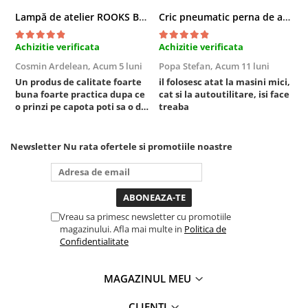
Sistem Vibro-Power
Lampă de atelier ROOKS B2 HYBRID pentru capotă, 2000 lumeni, 5000 mAh
Cric pneumatic perna de aer cu inaltator 6T
Sisteme de ridicare si sustinere
Achizitie verificata
Achizitie verificata
A
Capre Auto
Cosmin Ardelean,
Acum 5 luni
Popa Stefan,
Acum 11 luni
F
Cricuri Hidraulice
Un produs de calitate foarte
il folosesc atat la masini mici,
r
buna foarte practica dupa ce
cat si la autoutilitare, isi face
Surubelnite Si Biti
o prinzi pe capota poti sa o dai
treaba
Truse de biti
mai in stanga sau in dreapta
unde ai nevoie lumina
Truse de surubelnite
puternica si de la baterie care
Newsletter
Nu rata ofertele si promotiile noastre
Vulcanizare
tine destul de mult dar daca o
bagi la priza nu mai ai treaba
Masini de dejantat roti
toata ziua ,ce...
Masini de echilibrat roti
Piese de schimb
Vreau sa primesc newsletter cu promotiile
Scule Vulcanizare
magazinului. Afla mai multe in
Politica de
Confidentialitate
Truse de scule si accesorii
Truse de scule
MAGAZINUL MEU
Truse si accesorii 1/2
Truse si Accesorii 1/4
CLIENTI