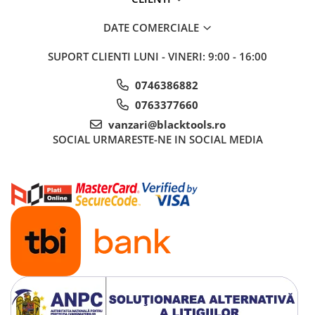
Truse si Accesorii 3/4
DATE COMERCIALE
Truse si Accesorii 3/8
SUPORT CLIENTI
LUNI - VINERI: 9:00 - 16:00
Truse si acesorii de impact
Accesorii de impact 1"
0746386882
Accesorii de impact 1/2
0763377660
Accesorii de impact 3/4
vanzari@blacktools.ro
SOCIAL
URMARESTE-NE IN SOCIAL MEDIA
Truse de adaptoare
Truse de biti de impact
Tubulare de impact 1"
Tubulare de impact 1/2
Tubulare de impact 3/4
Tubulare 1/2
Tubulare 1/2 bihexagonale
Tubulare 1/2 hexagonale
Tubulare 1/4
Tubulare 3/4