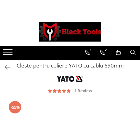
Toate Produsele
Scule Service Auto
Chei Si Truse De Chei
1
2
Chei combinate
Chei Combinate Cu Clichet
Cleste pentru coliere YATO cu cablu 690mm
Chei Cotite
Chei speciale
Clesti Si Seturi De Clesti
1 Review
Clesti autoblocanti
Clesti pentru sertizat
-55%
Clesti pentru sigurante
Clesti reglabili pentru tevi
Clesti service auto
Clesti universali