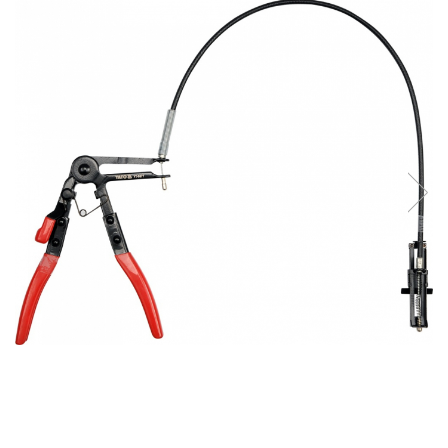
Clima/Aer conditionat
Cricuri cutie viteze
Dispozitive de sablat & accesorii
Dispozitive spalat piese
Dulapuri Bancuri Carucioare
Bancuri de lucru
Carucioare pentru marfa
Cutii pentru scule
Dulapuri echipate
Dulapuri pentru scule
Module scule
Echipamente De Sudura
Aparate taiere cu plasma
Autogen
Invertoare Sudura
Magneti fixare sudura