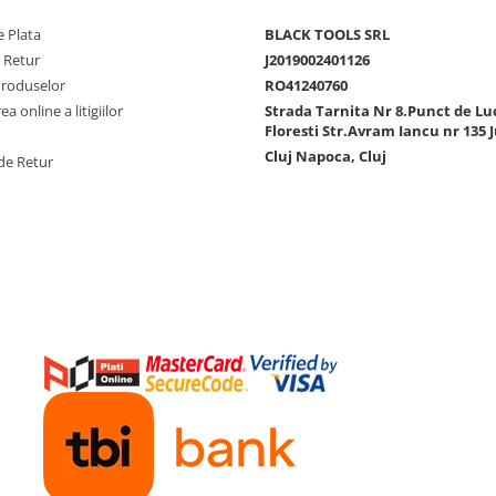
 Plata
BLACK TOOLS SRL
e Retur
J2019002401126
Produselor
RO41240760
a online a litigiilor
Strada Tarnita Nr 8.Punct de Lu
Floresti Str.Avram Iancu nr 135 J
Cluj Napoca, Cluj
de Retur