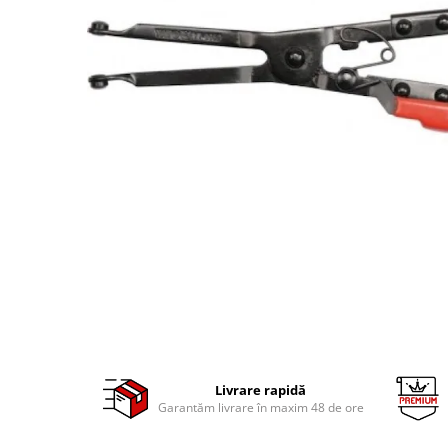
Clima/Aer conditionat
Cricuri cutie viteze
Dispozitive de sablat & accesorii
Dispozitive spalat piese
Dulapuri Bancuri Carucioare
Bancuri de lucru
Carucioare pentru marfa
Cutii pentru scule
Dulapuri echipate
Dulapuri pentru scule
Module scule
Echipamente De Sudura
Aparate taiere cu plasma
Autogen
Livrare rapidă
Invertoare Sudura
Garantăm livrare în maxim 48 de ore
Magneti fixare sudura