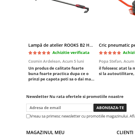
Mini
Nissan
Opel
Peugeot
Renault
Lampă de atelier ROOKS B2 HYBRID pentru capotă, 2000 lumeni, 5000 mAh
Rover
Achizitie verificata
Achizi
Saab
Seat
Cosmin Ardelean,
Acum 5 luni
Popa Stefan,
Acum 
Un produs de calitate foarte
il folosesc atat la 
Skoda
buna foarte practica dupa ce o
si la autoutilitare,
Suzuki
prinzi pe capota poti sa o dai mai
in stanga sau in dreapta unde ai
Universale
nevoie lumina puternica si de la
Volkswagen
baterie care tine destul de mult
Newsletter
Nu rata ofertele si promotiile noastre
Volvo
dar daca o bagi la priza nu mai ai
treaba toata ziua ,ce...
Scule pentru tinichigerie
Vreau sa primesc newsletter cu promotiile magazinului. Af
Scule Pneumatice
Accesorii Pneumatice
MAGAZINUL MEU
CLIENTI
Alte scule pneumatice