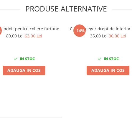
PRODUSE ALTERNATIVE
e indoit pentru coliere furtune
Cleste seeger drept de interio
%
-14%
89,00 Lei
63,00 Lei
35,00 Lei
30,00 Lei
IN STOC
IN STOC
ADAUGA IN COS
ADAUGA IN COS