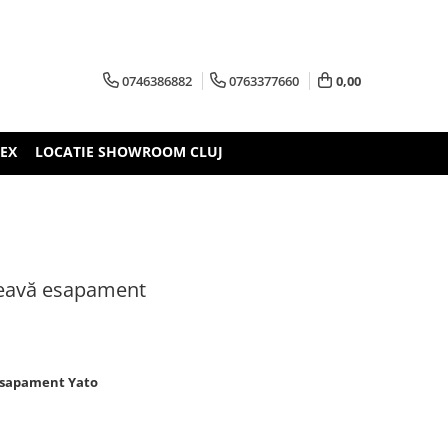
0746386882
0763377660
0,00
TEX
LOCATIE SHOWROOM CLUJ
 teavă esapament
 Esapament Yato