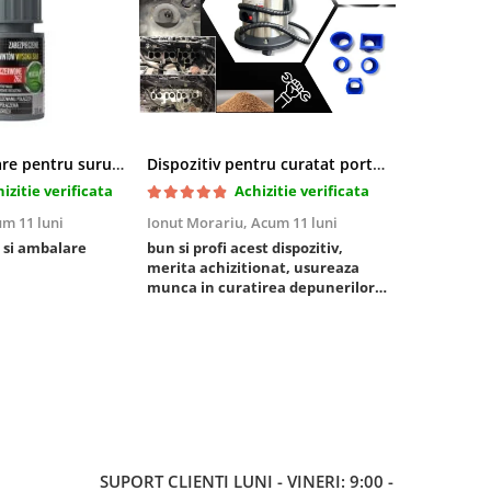
Pasta blocatoare pentru suruburi,rezistenta inalta
Dispozitiv pentru curatat porturi admisie si evacuare fara demontare cu coji de nuca si accesorii incluse
izitie verificata
Achizitie verificata
m 11 luni
Ionut Morariu,
Acum 11 luni
Marian Stat
 si ambalare
bun si profi acest dispozitiv,
un pachet ra
merita achizitionat, usureaza
foarte bun, 
munca in curatirea depunerilor
rezistent
de carbon in admisie
SUPORT CLIENTI
LUNI - VINERI: 9:00 -