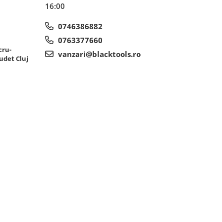
16:00
0746386882
0763377660
cru-
vanzari@blacktools.ro
udet Cluj