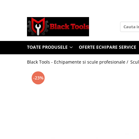
Toate Produsele
Scule Service Auto
Chei Si Truse De Chei
TOATE PRODUSELE
OFERTE ECHIPARE SERVICE
Chei combinate
Chei Combinate Cu Clichet
Black Tools - Echipamente si scule profesionale /
Scul
Chei Cotite
Chei speciale
-23%
Clesti Si Seturi De Clesti
Clesti autoblocanti
Clesti pentru sertizat
Clesti pentru sigurante
Clesti reglabili pentru tevi
Clesti service auto
Clesti universali