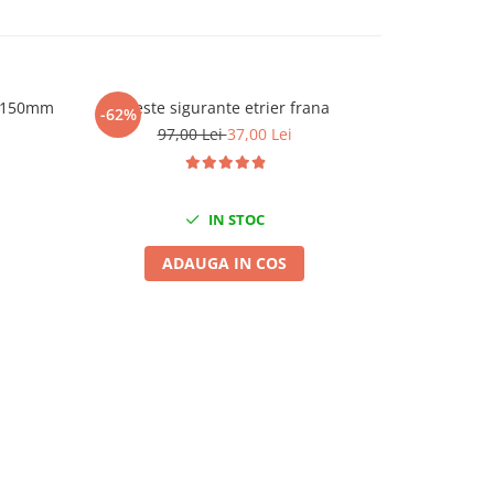
r 150mm
Cleste sigurante etrier frana
Cleste se
-62%
-14%
97,00 Lei
37,00 Lei
35
IN STOC
ADAUGA IN COS
A