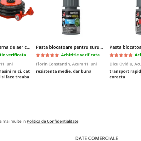
Cric pneumatic perna de aer cu inaltator 6T
Pasta blocatoare pentru suruburi,rezistenta medie
tie verificata
Achizitie verificata
Ach
11 luni
Florin Constantin,
Acum 11 luni
Dicu Ovidiu,
Acu
masini mici, cat
rezistenta medie, dar buna
transport rapid
 isi face treaba
corecta
la mai multe in
Politica de Confidentialitate
DATE COMERCIALE