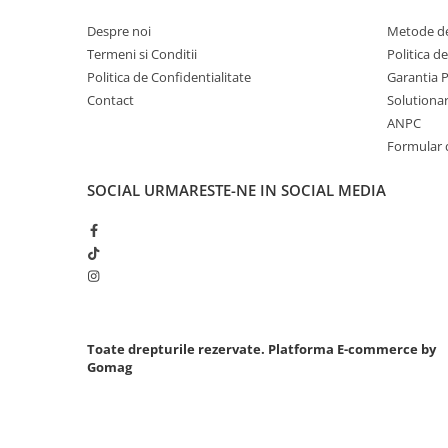
Chei cu clichet
Despre noi
Metode de
Compresoare
Termeni si Conditii
Politica d
Filtre Pneumatice
Politica de Confidentialitate
Garantia 
Contact
Solutionare
Furtune Aer Comprimat
ANPC
Masini de gaurit si taiat
Formular 
Pistoale de vopsit
Pistoale Pneumatice
SOCIAL
URMARESTE-NE IN SOCIAL MEDIA
Polizoare biax
Scule pentru nituit si capsat
Slefuitoare Pneumatice
Scule speciale
Diagnoza si masurari
Injectoare
Toate drepturile rezervate.
Platforma E-commerce by
Gomag
Motor
Rulmenti,Bucsi si Extractoare
Sistem directie
Sistem franare