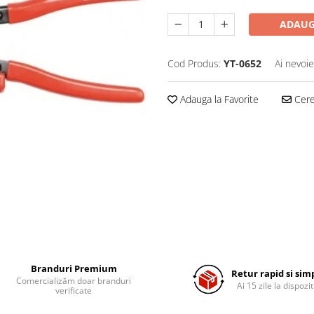
ADAUG
Cod Produs:
YT-0652
Ai nevoie
Adauga la Favorite
Cere 
Branduri Premium
Retur rapid si sim
Comercializăm doar branduri
Ai 15 zile la dispozit
verificate