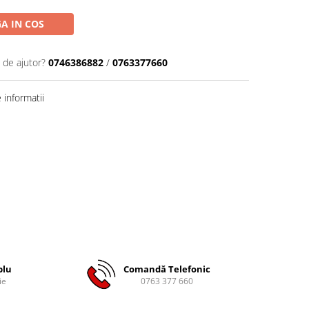
A IN COS
 de ajutor?
0746386882
/
0763377660
informatii
plu
Comandă Telefonic
ie
0763 377 660