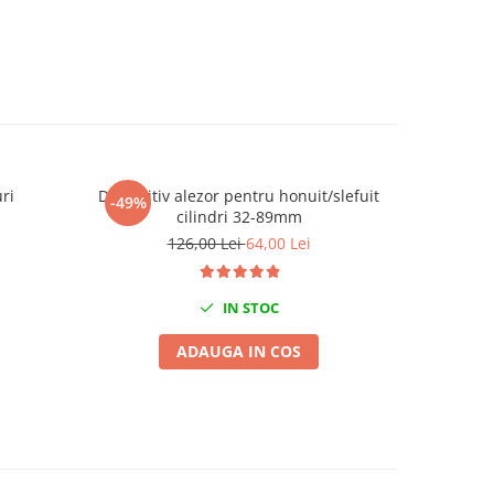
ri
Dispozitiv alezor pentru honuit/slefuit
Spray degr
-49%
-38%
cilindri 32-89mm
126,00 Lei
64,00 Lei
IN STOC
ADAUGA IN COS