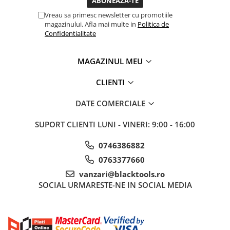
Sisteme de ridicare si sustinere
Vreau sa primesc newsletter cu promotiile
magazinului. Afla mai multe in
Politica de
Capre Auto
Confidentialitate
Cricuri Hidraulice
Surubelnite Si Biti
MAGAZINUL MEU
Truse de biti
Truse de surubelnite
CLIENTI
Vulcanizare
DATE COMERCIALE
Masini de dejantat roti
SUPORT CLIENTI
LUNI - VINERI: 9:00 - 16:00
Masini de echilibrat roti
Piese de schimb
0746386882
Scule Vulcanizare
0763377660
vanzari@blacktools.ro
SOCIAL
URMARESTE-NE IN SOCIAL MEDIA