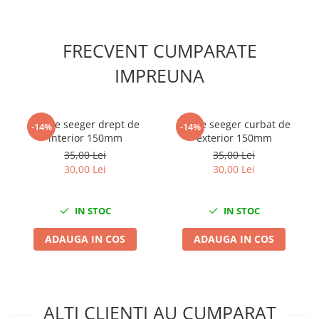
Scule fixare distributie
Alfa romeo
FRECVENT CUMPARATE
Audi
Bmw
IMPREUNA
Chevrolet
Chrysler
Citroen
Cleste seeger drept de
Cleste seeger curbat de
-14%
-14%
interior 150mm
exterior 150mm
Dacia
35,00 Lei
35,00 Lei
Fiat
30,00 Lei
30,00 Lei
Ford
Jaguar
IN STOC
IN STOC
Jeep
Lancia
ADAUGA IN COS
ADAUGA IN COS
Land Rover
Mazda
Mercedes
ALTI CLIENTI AU CUMPARAT
Mini