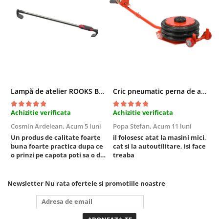
Compresoare
Filtre Pneumatice
Furtune Aer Comprimat
Masini de gaurit si taiat
Pistoale de vopsit
Pistoale Pneumatice
Polizoare biax
Lampă de atelier ROOKS B2 HYBRID pentru capotă, 2000 lumeni, 5000 mAh
Cric pneumatic perna de aer cu inaltator 6T
Scule pentru nituit si capsat
Slefuitoare Pneumatice
Achizitie verificata
Achizitie verificata
A
Scule speciale
Cosmin Ardelean,
Acum 5 luni
Popa Stefan,
Acum 11 luni
F
Diagnoza si masurari
Un produs de calitate foarte
il folosesc atat la masini mici,
r
buna foarte practica dupa ce
cat si la autoutilitare, isi face
Injectoare
o prinzi pe capota poti sa o dai
treaba
Motor
mai in stanga sau in dreapta
unde ai nevoie lumina
Rulmenti,Bucsi si Extractoare
puternica si de la baterie care
Newsletter
Nu rata ofertele si promotiile noastre
Sistem directie
tine destul de mult dar daca o
bagi la priza nu mai ai treaba
Sistem franare
toata ziua ,ce...
Sistem Vibro-Power