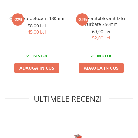
Nissan
Opel
Cleste autoblocant 180mm
Cleste autoblocant falci
Peugeot
-22%
-25%
curbate 250mm
58,00 Lei
Renault
69,00 Lei
45,00 Lei
Rover
52,00 Lei
Saab
Seat
IN STOC
IN STOC
Skoda
Suzuki
ADAUGA IN COS
ADAUGA IN COS
Universale
Volkswagen
Volvo
ULTIMELE RECENZII
Scule pentru tinichigerie
Scule Pneumatice
Accesorii Pneumatice
Alte scule pneumatice
Chei cu clichet