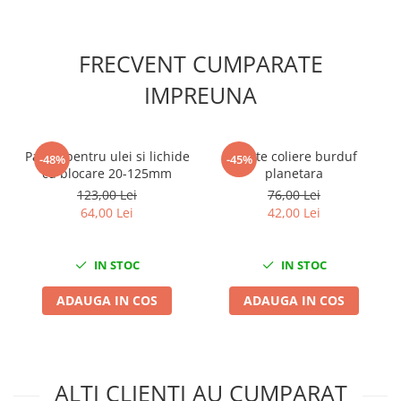
Scule fixare distributie
Alfa romeo
FRECVENT CUMPARATE
Audi
Bmw
IMPREUNA
Chevrolet
Chrysler
Citroen
Palnie pentru ulei si lichide
Cleste coliere burduf
-48%
-45%
cu blocare 20-125mm
planetara
Dacia
123,00 Lei
76,00 Lei
Fiat
64,00 Lei
42,00 Lei
Ford
Jaguar
IN STOC
IN STOC
Jeep
Lancia
ADAUGA IN COS
ADAUGA IN COS
Land Rover
Mazda
Mercedes
ALTI CLIENTI AU CUMPARAT
Mini