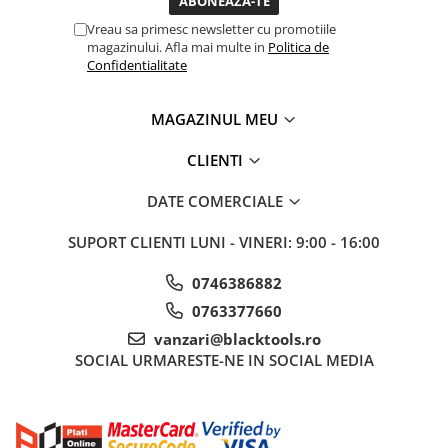
Sisteme de ridicare si sustinere
Vreau sa primesc newsletter cu promotiile
magazinului. Afla mai multe in
Politica de
Capre Auto
Confidentialitate
Cricuri Hidraulice
Surubelnite Si Biti
MAGAZINUL MEU
Truse de biti
Truse de surubelnite
CLIENTI
Vulcanizare
DATE COMERCIALE
Masini de dejantat roti
SUPORT CLIENTI
LUNI - VINERI: 9:00 - 16:00
Masini de echilibrat roti
Piese de schimb
0746386882
Scule Vulcanizare
0763377660
vanzari@blacktools.ro
SOCIAL
URMARESTE-NE IN SOCIAL MEDIA