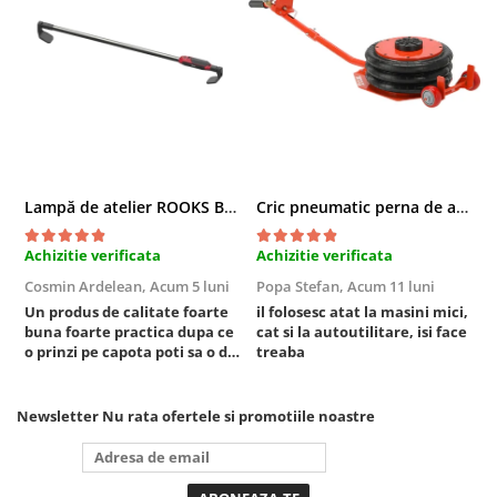
Compresoare
Filtre Pneumatice
Furtune Aer Comprimat
Masini de gaurit si taiat
Pistoale de vopsit
Pistoale Pneumatice
Polizoare biax
Lampă de atelier ROOKS B2 HYBRID pentru capotă, 2000 lumeni, 5000 mAh
Cric pneumatic perna de aer cu inaltator 6T
Scule pentru nituit si capsat
Slefuitoare Pneumatice
Achizitie verificata
Achizitie verificata
A
Scule speciale
Cosmin Ardelean,
Acum 5 luni
Popa Stefan,
Acum 11 luni
F
Diagnoza si masurari
Un produs de calitate foarte
il folosesc atat la masini mici,
r
buna foarte practica dupa ce
cat si la autoutilitare, isi face
Injectoare
o prinzi pe capota poti sa o dai
treaba
Motor
mai in stanga sau in dreapta
unde ai nevoie lumina
Rulmenti,Bucsi si Extractoare
puternica si de la baterie care
Newsletter
Nu rata ofertele si promotiile noastre
Sistem directie
tine destul de mult dar daca o
bagi la priza nu mai ai treaba
Sistem franare
toata ziua ,ce...
Sistem Vibro-Power