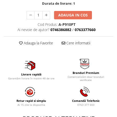
Durata de livrare:
1
Tig-Wig
Pompe si Cilindri Hidraulici
ADAUGA IN COS
Prese pentru arcuri
Cod Produs:
A-P910PT
Redresoare,Roboti Pornire,Cabluri
Ai nevoie de ajutor?
0746386882
/
0763377660
Curent
Schimb ulei
Adauga la Favorite
Cere informatii
Accesorii schimb ulei
Chei buson baie ulei
Chei filtru ulei
Recuperatoare de ulei
Branduri Premium
Livrare rapidă
Scule Ajutatoare
Comercializăm doar branduri
Garantăm livrare în maxim 48 de ore
verificate
Scule De Mana si Unelte
Aparate de nituit si capsat
Burghie
Retur rapid si simplu
Comandă Telefonic
Ai 15 zile la dispozitie
0763 377 660
Capsatoare tapiterie
Chei de Forta