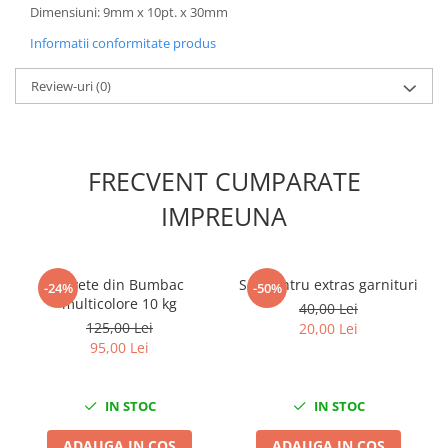
Dimensiuni: 9mm x 10pt. x 30mm
Scule fixare distributie
Informatii conformitate produs
Alfa romeo
Audi
Review-uri
(0)
Bmw
Chevrolet
Chrysler
FRECVENT CUMPARATE
Citroen
Dacia
IMPREUNA
Fiat
Ford
Jaguar
Lavete din Bumbac
Set pentru extras garnituri
-24%
-50%
multicolore 10 kg
Jeep
40,00 Lei
125,00 Lei
20,00 Lei
Lancia
95,00 Lei
Land Rover
Mazda
IN STOC
IN STOC
Mercedes
Mini
ADAUGA IN COS
ADAUGA IN COS