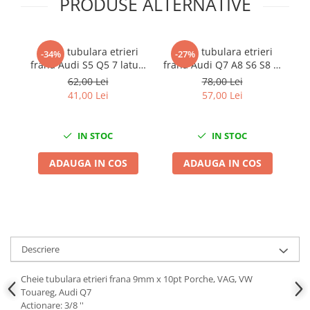
PRODUSE ALTERNATIVE
Chei Dinamometrice
Ciocane Dalti si Dornuri
Gresoare
Cheie tubulara etrieri
Cheie tubulara etrieri
Di
-34%
-27%
Reparat Filete
frana Audi S5 Q5 7 laturi
frana Audi Q7 A8 S6 S8 și
1/2"
Porsche Macan Cayenne
62,00 Lei
78,00 Lei
Scule Electrice
Cayman 1/2 15mm 10
41,00 Lei
57,00 Lei
Aeroterme si Incalzitoare
laturi
Aparate de spalat cu presiune
IN STOC
IN STOC
Aspiratoare industriale
Lampi si Lanterne
ADAUGA IN COS
ADAUGA IN COS
Masini de insurubat si gaurit
Masini de polishat
Pistoale aer cald
Pistoale de lipit
Pistoale electrice de impact
Descriere
Polizoare unghiulare
Cheie tubulara etrieri frana 9mm x 10pt Porche, VAG, VW
Rindele
Touareg, Audi Q7
Slefuitoare electrice
Actionare: 3/8 ''