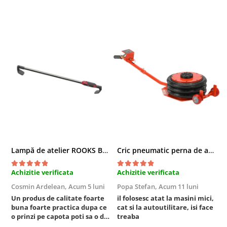
Compresoare
Filtre Pneumatice
Furtune Aer Comprimat
Masini de gaurit si taiat
Pistoale de vopsit
Pistoale Pneumatice
Polizoare biax
Scule pentru nituit si capsat
Slefuitoare Pneumatice
Scule speciale
Diagnoza si masurari
Lampă de atelier ROOKS B2 HYBRID pentru capotă, 2000 lumeni, 5000 mAh
Cric pneumatic perna de aer cu inaltator 6T
Injectoare
Motor
Achizitie verificata
Achizitie verificata
A
Rulmenti,Bucsi si Extractoare
Cosmin Ardelean,
Acum 5 luni
Popa Stefan,
Acum 11 luni
F
Sistem directie
Un produs de calitate foarte
il folosesc atat la masini mici,
r
buna foarte practica dupa ce
cat si la autoutilitare, isi face
Sistem franare
o prinzi pe capota poti sa o dai
treaba
Sistem Vibro-Power
mai in stanga sau in dreapta