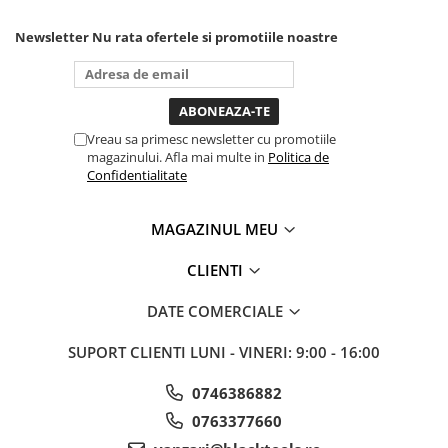
unde ai nevoie lumina
Sisteme de ridicare si sustinere
puternica si de la baterie care
Newsletter
Nu rata ofertele si promotiile noastre
Capre Auto
tine destul de mult dar daca o
bagi la priza nu mai ai treaba
Cricuri Hidraulice
toata ziua ,ce...
Surubelnite Si Biti
Truse de biti
Vreau sa primesc newsletter cu promotiile
magazinului. Afla mai multe in
Politica de
Truse de surubelnite
Confidentialitate
Vulcanizare
Masini de dejantat roti
MAGAZINUL MEU
Masini de echilibrat roti
Piese de schimb
CLIENTI
Scule Vulcanizare
DATE COMERCIALE
SUPORT CLIENTI
LUNI - VINERI: 9:00 - 16:00
0746386882
0763377660