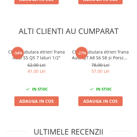
Nissan
Opel
Peugeot
Renault
ALTI CLIENTI AU CUMPARAT
Rover
Saab
Seat
Cheie tubulara etrieri frana
Cheie tubulara etrieri frana
-34%
-27%
Audi S5 Q5 7 laturi 1/2"
Audi Q7 A8 S6 S8 și Porsche
Skoda
Macan Cayenne Cayman
62,00 Lei
78,00 Lei
Suzuki
1/2 15mm 10 laturi
41,00 Lei
57,00 Lei
Universale
Volkswagen
IN STOC
IN STOC
Volvo
Scule pentru tinichigerie
ADAUGA IN COS
ADAUGA IN COS
Scule Pneumatice
Accesorii Pneumatice
Alte scule pneumatice
ULTIMELE RECENZII
Chei cu clichet