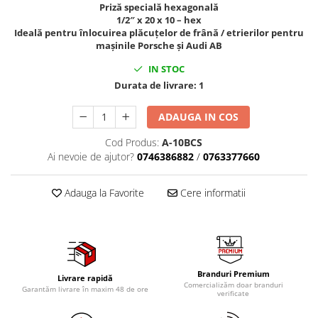
Priză specială hexagonală
Tig-Wig
1/2″ x 20 x 10 – hex
Ideală pentru înlocuirea plăcuțelor de frână / etrierilor pentru
Pompe si Cilindri Hidraulici
mașinile Porsche și Audi AB
Prese pentru arcuri
IN STOC
Redresoare,Roboti Pornire,Cabluri
Durata de livrare:
1
Curent
Schimb ulei
ADAUGA IN COS
Accesorii schimb ulei
Cod Produs:
A-10BCS
Chei buson baie ulei
Ai nevoie de ajutor?
0746386882
/
0763377660
Chei filtru ulei
Recuperatoare de ulei
Adauga la Favorite
Cere informatii
Scule Ajutatoare
Scule De Mana si Unelte
Aparate de nituit si capsat
Burghie
Branduri Premium
Livrare rapidă
Comercializăm doar branduri
Capsatoare tapiterie
Garantăm livrare în maxim 48 de ore
verificate
Chei de Forta