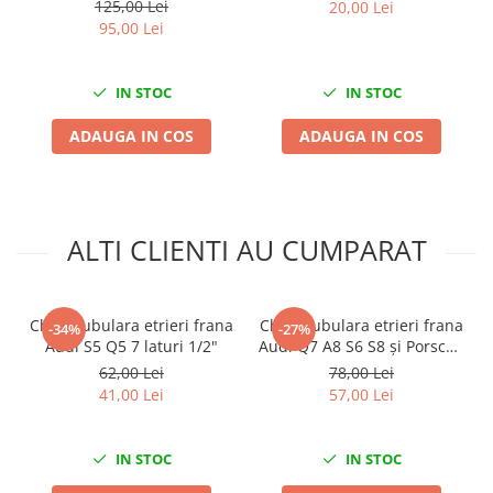
125,00 Lei
20,00 Lei
Nissan
95,00 Lei
Opel
Peugeot
IN STOC
IN STOC
Renault
Rover
ADAUGA IN COS
ADAUGA IN COS
Saab
Seat
Skoda
Suzuki
ALTI CLIENTI AU CUMPARAT
Universale
Volkswagen
Cheie tubulara etrieri frana
Cheie tubulara etrieri frana
Volvo
-34%
-27%
Audi S5 Q5 7 laturi 1/2"
Audi Q7 A8 S6 S8 și Porsche
Scule pentru tinichigerie
Macan Cayenne Cayman
62,00 Lei
78,00 Lei
1/2 15mm 10 laturi
Scule Pneumatice
41,00 Lei
57,00 Lei
Accesorii Pneumatice
Alte scule pneumatice
IN STOC
IN STOC
Chei cu clichet