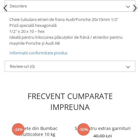
Scule fixare distributie
Descriere
Alfa romeo
Cheie tubulara etrieri de frana Audi/Porsche 20x10mm 1/2"
Audi
Priză specială hexagonală
Bmw
1/2″ x 20 x 10 – hex
Ideală pentru înlocuirea plăcuțelor de frână / etrierilor pentru
Chevrolet
mașinile Porsche și Audi AB
Chrysler
Informatii conformitate produs
Citroen
Dacia
Review-uri
(0)
Fiat
Ford
Jaguar
FRECVENT CUMPARATE
Jeep
Lancia
IMPREUNA
Land Rover
Mazda
Mercedes
Lavete din Bumbac
Set pentru extras garnituri
-24%
-50%
multicolore 10 kg
Mini
40,00 Lei