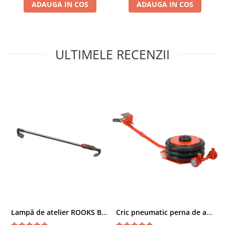
ADAUGA IN COS
ADAUGA IN COS
Compresoare
Filtre Pneumatice
Furtune Aer Comprimat
Masini de gaurit si taiat
ULTIMELE RECENZII
Pistoale de vopsit
Pistoale Pneumatice
Polizoare biax
Scule pentru nituit si capsat
Slefuitoare Pneumatice
Scule speciale
Diagnoza si masurari
Injectoare
Motor
Rulmenti,Bucsi si Extractoare
Sistem directie
Sistem franare
Lampă de atelier ROOKS B2 HYBRID pentru capotă, 2000 lumeni, 5000 mAh
Cric pneumatic perna de aer cu inaltator 6T
Sistem Vibro-Power