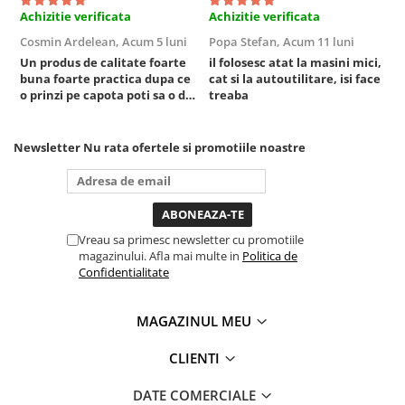
Achizitie verificata
Achizitie verificata
A
Sisteme de ridicare si sustinere
Cosmin Ardelean,
Acum 5 luni
Popa Stefan,
Acum 11 luni
F
Capre Auto
Un produs de calitate foarte
il folosesc atat la masini mici,
r
Cricuri Hidraulice
buna foarte practica dupa ce
cat si la autoutilitare, isi face
Surubelnite Si Biti
o prinzi pe capota poti sa o dai
treaba
mai in stanga sau in dreapta
Truse de biti
unde ai nevoie lumina
Truse de surubelnite
puternica si de la baterie care
Newsletter
Nu rata ofertele si promotiile noastre
tine destul de mult dar daca o
Vulcanizare
bagi la priza nu mai ai treaba
toata ziua ,ce...
Masini de dejantat roti
Masini de echilibrat roti
Vreau sa primesc newsletter cu promotiile
Piese de schimb
magazinului. Afla mai multe in
Politica de
Scule Vulcanizare
Confidentialitate
MAGAZINUL MEU
CLIENTI
DATE COMERCIALE