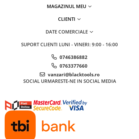
MAGAZINUL MEU
Sisteme de ridicare si sustinere
Capre Auto
CLIENTI
Cricuri Hidraulice
DATE COMERCIALE
Surubelnite Si Biti
Truse de biti
SUPORT CLIENTI
LUNI - VINERI: 9:00 - 16:00
Truse de surubelnite
0746386882
Vulcanizare
0763377660
Masini de dejantat roti
vanzari@blacktools.ro
Masini de echilibrat roti
SOCIAL
URMARESTE-NE IN SOCIAL MEDIA
Piese de schimb
Scule Vulcanizare