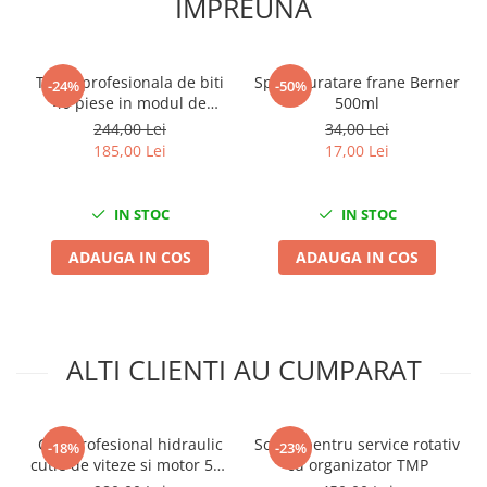
IMPREUNA
Scule fixare distributie
Alfa romeo
Audi
Trusa profesionala de biti
Spray curatare frane Berner
-24%
-50%
40 piese in modul de
500ml
Bmw
spuma
244,00 Lei
34,00 Lei
Chevrolet
185,00 Lei
17,00 Lei
Chrysler
Citroen
IN STOC
IN STOC
Dacia
Fiat
ADAUGA IN COS
ADAUGA IN COS
Ford
Jaguar
Jeep
Lancia
ALTI CLIENTI AU CUMPARAT
Land Rover
Mazda
Mercedes
Cric profesional hidraulic
Scaun pentru service rotativ
-18%
-23%
cutie de viteze si motor 500
cu organizator TMP
Mini
Kg Forsage