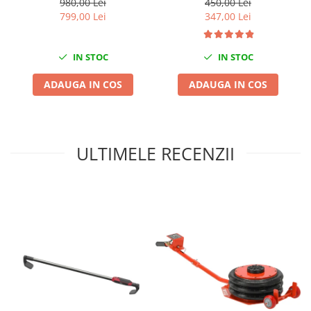
980,00 Lei
450,00 Lei
Nissan
799,00 Lei
347,00 Lei
Opel
Peugeot
IN STOC
IN STOC
Renault
Rover
ADAUGA IN COS
ADAUGA IN COS
Saab
Seat
Skoda
ULTIMELE RECENZII
Suzuki
Universale
Volkswagen
Volvo
Scule pentru tinichigerie
Scule Pneumatice
Accesorii Pneumatice
Alte scule pneumatice
Chei cu clichet