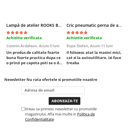
Compresoare
Filtre Pneumatice
Furtune Aer Comprimat
Lampă de atelier ROOKS B2 HYBRID pentru capotă, 2000 lumeni, 5000 mAh
Cric pneumatic perna de aer cu inaltator 6T
Masini de gaurit si taiat
Pistoale de vopsit
Achizitie verificata
Achizitie verificata
A
Pistoale Pneumatice
Cosmin Ardelean,
Acum 5 luni
Popa Stefan,
Acum 11 luni
F
Polizoare biax
Un produs de calitate foarte
il folosesc atat la masini mici,
r
Scule pentru nituit si capsat
buna foarte practica dupa ce
cat si la autoutilitare, isi face
o prinzi pe capota poti sa o dai
treaba
Slefuitoare Pneumatice
mai in stanga sau in dreapta
Scule speciale
unde ai nevoie lumina
puternica si de la baterie care
Newsletter
Nu rata ofertele si promotiile noastre
Diagnoza si masurari
tine destul de mult dar daca o
Injectoare
bagi la priza nu mai ai treaba
toata ziua ,ce...
Motor
Rulmenti,Bucsi si Extractoare
Vreau sa primesc newsletter cu promotiile
Sistem directie
magazinului. Afla mai multe in
Politica de
Sistem franare
Confidentialitate
Sistem Vibro-Power