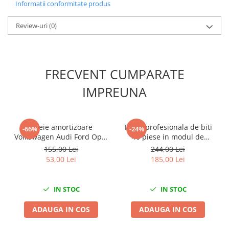
Informatii conformitate produs
Slefuitoare electrice
Scule fixare distributie
Review-uri
(0)
Alfa romeo
Audi
Bmw
FRECVENT CUMPARATE
Chevrolet
IMPREUNA
Chrysler
Citroen
Dacia
Cheie amortizoare
Trusa profesionala de biti
-66%
-24%
Fiat
Volkswagen Audi Ford Opel
40 piese in modul de
Japoneze 5×8mm 6×9mm
spuma
Ford
155,00 Lei
244,00 Lei
53,00 Lei
185,00 Lei
Jaguar
Jeep
Lancia
IN STOC
IN STOC
Land Rover
ADAUGA IN COS
ADAUGA IN COS
Mazda
Mercedes