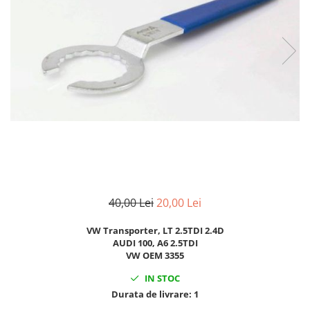
Clima/Aer conditionat
Cricuri cutie viteze
Dispozitive de sablat & accesorii
Dispozitive spalat piese
Dulapuri Bancuri Carucioare
Bancuri de lucru
Carucioare pentru marfa
Cutii pentru scule
Dulapuri echipate
Dulapuri pentru scule
40,00 Lei
20,00 Lei
Module scule
Echipamente De Sudura
VW Transporter, LT 2.5TDI 2.4D
Aparate taiere cu plasma
AUDI 100, A6 2.5TDI
VW OEM 3355
Autogen
Invertoare Sudura
IN STOC
Durata de livrare:
1
Magneti fixare sudura