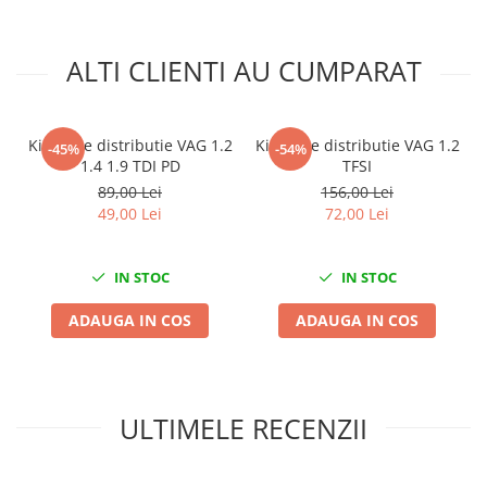
Mini
Nissan
ALTI CLIENTI AU CUMPARAT
Opel
Peugeot
Renault
Kit fixare distributie VAG 1.2
Kit fixare distributie VAG 1.2
-45%
-54%
Rover
1.4 1.9 TDI PD
TFSI
89,00 Lei
156,00 Lei
Saab
49,00 Lei
72,00 Lei
Seat
Skoda
IN STOC
IN STOC
Suzuki
Universale
ADAUGA IN COS
ADAUGA IN COS
Volkswagen
Volvo
Scule pentru tinichigerie
ULTIMELE RECENZII
Scule Pneumatice
Accesorii Pneumatice
Alte scule pneumatice