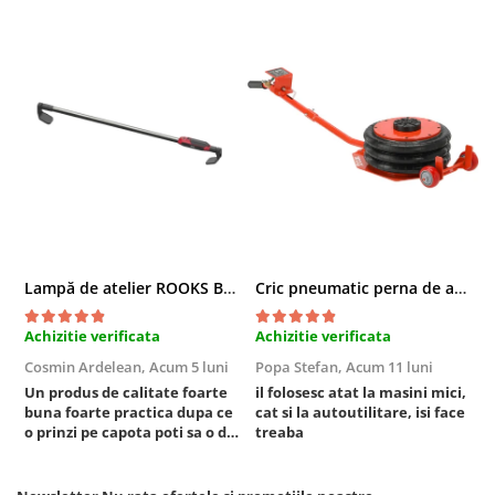
Chei cu clichet
Compresoare
Filtre Pneumatice
Furtune Aer Comprimat
Masini de gaurit si taiat
Pistoale de vopsit
Pistoale Pneumatice
Polizoare biax
Scule pentru nituit si capsat
Slefuitoare Pneumatice
Lampă de atelier ROOKS B2 HYBRID pentru capotă, 2000 lumeni, 5000 mAh
Cric pneumatic perna de aer cu inaltator 6T
Scule speciale
Achizitie verificata
Achizitie verificata
A
Diagnoza si masurari
Cosmin Ardelean,
Acum 5 luni
Popa Stefan,
Acum 11 luni
F
Injectoare
Un produs de calitate foarte
il folosesc atat la masini mici,
r
Motor
buna foarte practica dupa ce
cat si la autoutilitare, isi face
o prinzi pe capota poti sa o dai
treaba
Rulmenti,Bucsi si Extractoare
mai in stanga sau in dreapta
Sistem directie
unde ai nevoie lumina
puternica si de la baterie care
Sistem franare