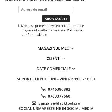
Newsletter
Nu rata ofertele si promotiile noastre
tine destul de mult dar daca o
Sistem Vibro-Power
bagi la priza nu mai ai treaba
toata ziua ,ce...
Sisteme de ridicare si sustinere
Capre Auto
Vreau sa primesc newsletter cu promotiile
Cricuri Hidraulice
magazinului. Afla mai multe in
Politica de
Surubelnite Si Biti
Confidentialitate
Truse de biti
MAGAZINUL MEU
Truse de surubelnite
Vulcanizare
CLIENTI
Masini de dejantat roti
DATE COMERCIALE
Masini de echilibrat roti
Piese de schimb
SUPORT CLIENTI
LUNI - VINERI: 9:00 - 16:00
Scule Vulcanizare
0746386882
Truse de scule si accesorii
Truse de scule
0763377660
vanzari@blacktools.ro
Truse si accesorii 1/2
SOCIAL
URMARESTE-NE IN SOCIAL MEDIA
Truse si Accesorii 1/4