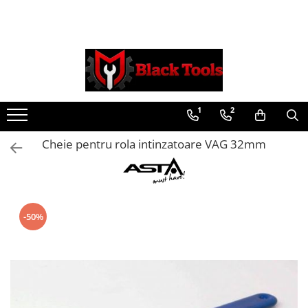
Toate Produsele
Scule Service Auto
Chei Si Truse De Chei
1
2
Chei combinate
Chei Combinate Cu Clichet
Cheie pentru rola intinzatoare VAG 32mm
Chei Cotite
Chei speciale
Clesti Si Seturi De Clesti
Clesti autoblocanti
-50%
Clesti pentru sertizat
Clesti pentru sigurante
Clesti reglabili pentru tevi
Clesti service auto
Clesti universali