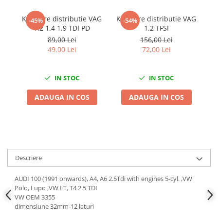
Chei de Forta
Kit fixare distributie VAG
Kit fixare distributie VAG
Ki
-45%
-54%
Chei Dinamometrice
1.2 1.4 1.9 TDI PD
1.2 TFSI
Ciocane Dalti si Dornuri
89,00 Lei
156,00 Lei
49,00 Lei
72,00 Lei
Gresoare
Reparat Filete
Scule Electrice
IN STOC
IN STOC
Aeroterme si Incalzitoare
ADAUGA IN COS
ADAUGA IN COS
Aparate de spalat cu presiune
Aspiratoare industriale
Lampi si Lanterne
Masini de insurubat si gaurit
Masini de polishat
Descriere
Pistoale aer cald
Pistoale de lipit
AUDI 100 (1991 onwards), A4, A6 2.5Tdi with engines 5-cyl. ,VW
Polo, Lupo ,VW LT, T4 2.5 TDI
Pistoale electrice de impact
VW OEM 3355
Polizoare unghiulare
dimensiune 32mm-12 laturi
Rindele