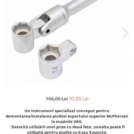
Clima/Aer conditionat
Cricuri cutie viteze
Dispozitive de sablat & accesorii
Dispozitive spalat piese
Dulapuri Bancuri Carucioare
Bancuri de lucru
Carucioare pentru marfa
Cutii pentru scule
Dulapuri echipate
Dulapuri pentru scule
Module scule
Echipamente De Sudura
166,00 Lei
93,00 Lei
Aparate taiere cu plasma
Un instrument specializat conceput pentru
Autogen
demontarea/instalarea piuliței suportului superior McPherson
Invertoare Sudura
la mașinile VAG.
· Datorită utilizării unei prize cu două fețe, unealta poate fi
Magneti fixare sudura
utilizată pentru piulițe cu 6 sau 8 puncte.