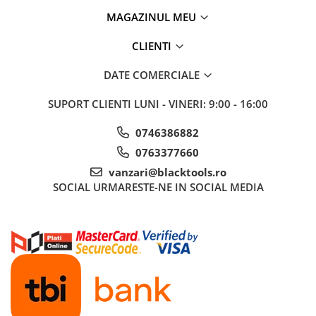
MAGAZINUL MEU
Truse si Accesorii 3/4
Truse si Accesorii 3/8
CLIENTI
Truse si acesorii de impact
DATE COMERCIALE
Accesorii de impact 1"
SUPORT CLIENTI
LUNI - VINERI: 9:00 - 16:00
Accesorii de impact 1/2
Accesorii de impact 3/4
0746386882
Truse de adaptoare
0763377660
Truse de biti de impact
vanzari@blacktools.ro
Tubulare de impact 1"
SOCIAL
URMARESTE-NE IN SOCIAL MEDIA
Tubulare de impact 1/2
Tubulare de impact 3/4
Tubulare 1/2
Tubulare 1/2 bihexagonale
Tubulare 1/2 hexagonale
Tubulare 1/4
Tubulare 3/4