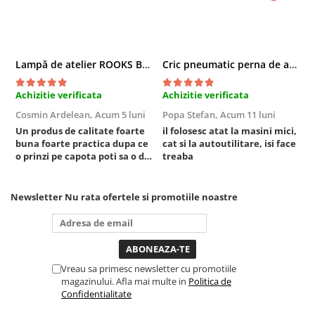
Sistem Vibro-Power
Sisteme de ridicare si sustinere
Capre Auto
Lampă de atelier ROOKS B2 HYBRID pentru capotă, 2000 lumeni, 5000 mAh
Cric pneumatic perna de aer cu inaltator 6T
Cricuri Hidraulice
Achizitie verificata
Achizitie verificata
A
Surubelnite Si Biti
Cosmin Ardelean,
Acum 5 luni
Popa Stefan,
Acum 11 luni
F
Truse de biti
Un produs de calitate foarte
il folosesc atat la masini mici,
r
Truse de surubelnite
buna foarte practica dupa ce
cat si la autoutilitare, isi face
Vulcanizare
o prinzi pe capota poti sa o dai
treaba
mai in stanga sau in dreapta
Masini de dejantat roti
unde ai nevoie lumina
puternica si de la baterie care
Masini de echilibrat roti
Newsletter
Nu rata ofertele si promotiile noastre
tine destul de mult dar daca o
Piese de schimb
bagi la priza nu mai ai treaba
toata ziua ,ce...
Scule Vulcanizare
Truse de scule si accesorii
Vreau sa primesc newsletter cu promotiile
Truse de scule
magazinului. Afla mai multe in
Politica de
Truse si accesorii 1/2
Confidentialitate
Truse si Accesorii 1/4