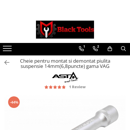
Toate Produsele
Scule Service Auto
Chei Si Truse De Chei
1
2
Chei combinate
Chei Combinate Cu Clichet
Cheie pentru montat si demontat piulita
Chei Cotite
suspensie 14mm(6,8puncte) gama VAG
Chei speciale
Clesti Si Seturi De Clesti
1 Review
Clesti autoblocanti
Clesti pentru sertizat
Clesti pentru sigurante
-44%
Clesti reglabili pentru tevi
Clesti service auto
Clesti universali