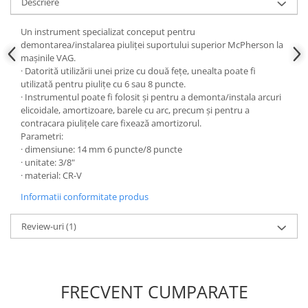
Descriere
Slefuitoare electrice
Un instrument specializat conceput pentru
Scule fixare distributie
demontarea/instalarea piuliței suportului superior McPherson la
Alfa romeo
mașinile VAG.
· Datorită utilizării unei prize cu două fețe, unealta poate fi
Audi
utilizată pentru piulițe cu 6 sau 8 puncte.
Bmw
· Instrumentul poate fi folosit și pentru a demonta/instala arcuri
Chevrolet
elicoidale, amortizoare, barele cu arc, precum și pentru a
contracara piulițele care fixează amortizorul.
Chrysler
Parametri:
Citroen
· dimensiune: 14 mm 6 puncte/8 puncte
Dacia
· unitate: 3/8"
· material: CR-V
Fiat
Informatii conformitate produs
Ford
Jaguar
Review-uri
(1)
Jeep
Lancia
Land Rover
FRECVENT CUMPARATE
Mazda
Mercedes