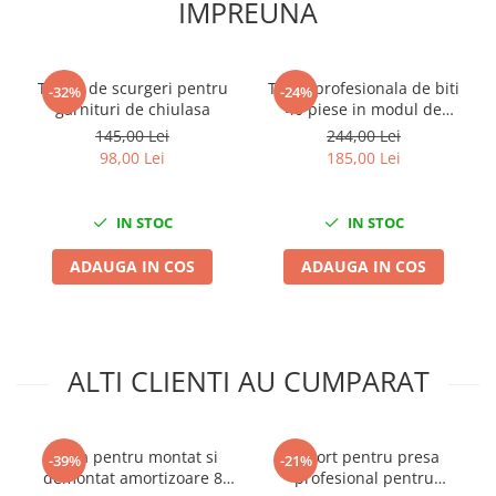
IMPREUNA
Mini
Nissan
Opel
Tester de scurgeri pentru
Trusa profesionala de biti
-32%
-24%
garnituri de chiulasa
40 piese in modul de
Peugeot
spuma
145,00 Lei
244,00 Lei
Renault
98,00 Lei
185,00 Lei
Rover
Saab
IN STOC
IN STOC
Seat
Skoda
ADAUGA IN COS
ADAUGA IN COS
Suzuki
Universale
Volkswagen
Volvo
ALTI CLIENTI AU CUMPARAT
Scule pentru tinichigerie
Scule Pneumatice
Trusa pentru montat si
Suport pentru presa
-39%
-21%
Accesorii Pneumatice
demontat amortizoare 8
profesional pentru
Alte scule pneumatice