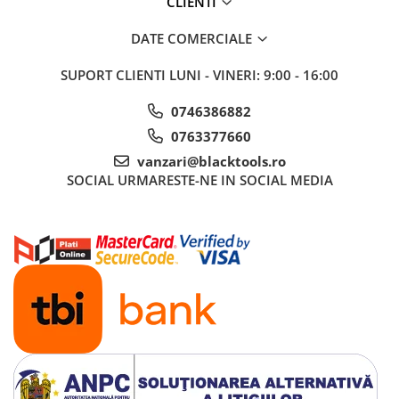
CLIENTI
Sisteme de ridicare si sustinere
DATE COMERCIALE
Capre Auto
Cricuri Hidraulice
SUPORT CLIENTI
LUNI - VINERI: 9:00 - 16:00
Surubelnite Si Biti
0746386882
Truse de biti
0763377660
Truse de surubelnite
vanzari@blacktools.ro
Vulcanizare
SOCIAL
URMARESTE-NE IN SOCIAL MEDIA
Masini de dejantat roti
Masini de echilibrat roti
Piese de schimb
Scule Vulcanizare