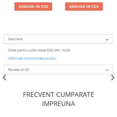
Chei Dinamometrice
ADAUGA IN COS
ADAUGA IN COS
Ciocane Dalti si Dornuri
Gresoare
Reparat Filete
Scule Electrice
Aeroterme si Incalzitoare
Descriere
Aparate de spalat cu presiune
Cheie pentru cutie viteze DSG VW / AUDI
Aspiratoare industriale
Informatii conformitate produs
Lampi si Lanterne
Masini de insurubat si gaurit
Review-uri
(0)
Masini de polishat
Pistoale aer cald
Pistoale de lipit
FRECVENT CUMPARATE
Pistoale electrice de impact
Polizoare unghiulare
IMPREUNA
Rindele
Slefuitoare electrice