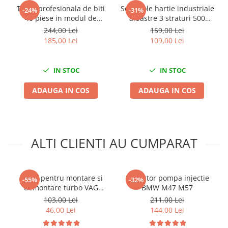
Scule fixare distributie
Trusa profesionala de biti
Set 2 role hartie industriale
-24%
-31%
40 piese in modul de
albastre 3 straturi 500
Alfa romeo
spuma
portii,170M/rola 34x22cm
244,00 Lei
159,00 Lei
Audi
Mega Blue
185,00 Lei
109,00 Lei
Bmw
Chevrolet
IN STOC
IN STOC
Chrysler
Citroen
ADAUGA IN COS
ADAUGA IN COS
Dacia
Fiat
Ford
ALTI CLIENTI AU CUMPARAT
Jaguar
Jeep
Lancia
Cheie pentru montare si
Extractor pompa injectie
-55%
-32%
Land Rover
demontare turbo VAG
BMW M47 M57
Mazda
12mm
103,00 Lei
211,00 Lei
Mercedes
46,00 Lei
144,00 Lei
Mini