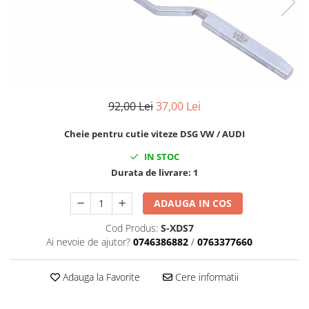
Cricuri cutie viteze
Tubulare de impact 3/4
Dispozitive de sablat & accesorii
Tubulare 1/2
Dispozitive spalat piese
Tubulare 1/2 bihexagonale
Dulapuri Bancuri Carucioare
Tubulare 1/2 hexagonale
Bancuri de lucru
Tubulare 1/4
92,00 Lei
37,00 Lei
Carucioare pentru marfa
Tubulare 3/4
Cutii pentru scule
Tubulare 3/8
Cheie pentru cutie viteze DSG VW / AUDI
Dulapuri echipate
IN STOC
Dulapuri pentru scule
Durata de livrare:
1
Module scule
Echipamente De Sudura
ADAUGA IN COS
Aparate taiere cu plasma
Cod Produs:
S-XDS7
Autogen
Ai nevoie de ajutor?
0746386882
/
0763377660
Invertoare Sudura
Magneti fixare sudura
Adauga la Favorite
Cere informatii
Mig-Mag
Sudura In Puncte