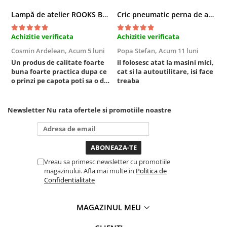
Compresoare
Lampă de atelier ROOKS B2 HYBRID pentru capotă, 2000 lumeni, 5000 mAh
Cric pneumatic perna de aer cu inaltator 6T
Filtre Pneumatice
Furtune Aer Comprimat
Achizitie verificata
Achizitie verificata
A
Masini de gaurit si taiat
Cosmin Ardelean,
Acum 5 luni
Popa Stefan,
Acum 11 luni
F
Pistoale de vopsit
Un produs de calitate foarte
il folosesc atat la masini mici,
r
buna foarte practica dupa ce
cat si la autoutilitare, isi face
Pistoale Pneumatice
o prinzi pe capota poti sa o dai
treaba
Polizoare biax
mai in stanga sau in dreapta
unde ai nevoie lumina
Scule pentru nituit si capsat
puternica si de la baterie care
Newsletter
Nu rata ofertele si promotiile noastre
Slefuitoare Pneumatice
tine destul de mult dar daca o
bagi la priza nu mai ai treaba
Scule speciale
toata ziua ,ce...
Diagnoza si masurari
Injectoare
Vreau sa primesc newsletter cu promotiile
Motor
magazinului. Afla mai multe in
Politica de
Confidentialitate
Rulmenti,Bucsi si Extractoare
Sistem directie
MAGAZINUL MEU
Sistem franare
Sistem Vibro-Power