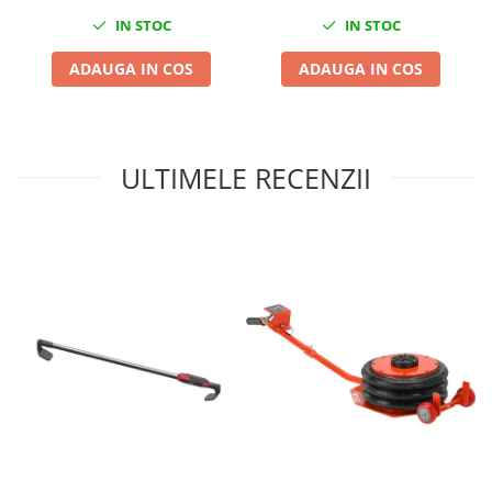
Nissan
IN STOC
IN STOC
Opel
ADAUGA IN COS
ADAUGA IN COS
Peugeot
Renault
Rover
Saab
ULTIMELE RECENZII
Seat
Skoda
Suzuki
Universale
Volkswagen
Volvo
Scule pentru tinichigerie
Scule Pneumatice
Accesorii Pneumatice
Alte scule pneumatice
Chei cu clichet