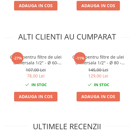
ADAUGA IN COS
ADAUGA IN COS
Mini
Nissan
Opel
Peugeot
ALTI CLIENTI AU CUMPARAT
Renault
Rover
Saab
Cheie pentru filtre de ulei
Cheie pentru filtre de ulei
-27%
-11%
Seat
universala 1/2" - Ø 60-
universala 1/2" - Ø 80 -
80mm
105mm
Skoda
107,00 Lei
145,00 Lei
78,00 Lei
129,00 Lei
Suzuki
Universale
IN STOC
IN STOC
Volkswagen
ADAUGA IN COS
ADAUGA IN COS
Volvo
Scule pentru tinichigerie
Scule Pneumatice
ULTIMELE RECENZII
Accesorii Pneumatice
Alte scule pneumatice