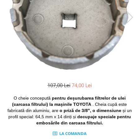
Clima/Aer conditionat
Cricuri cutie viteze
Dispozitive de sablat & accesorii
Dispozitive spalat piese
Dulapuri Bancuri Carucioare
Bancuri de lucru
Carucioare pentru marfa
Cutii pentru scule
Dulapuri echipate
Dulapuri pentru scule
107,00 Lei
74,00 Lei
Module scule
O cheie concepută
pentru deșurubarea filtrelor de ulei
Echipamente De Sudura
(carcasa filtrului) la mașinile TOYOTA
. Cheia cupă este
Aparate taiere cu plasma
fabricată din aluminiu,
are
o priză de 3/8",
o dimensiune
și un
Autogen
profil special: 64,5 mm x 14 dinți și
decupaje speciale pentru
embosările din carcasa filtrului.
Invertoare Sudura
Magneti fixare sudura
LA COMANDA