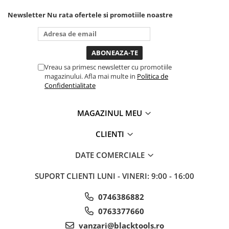
unde ai nevoie lumina
Sistem Vibro-Power
puternica si de la baterie care
Newsletter
Nu rata ofertele si promotiile noastre
tine destul de mult dar daca o
Sisteme de ridicare si sustinere
bagi la priza nu mai ai treaba
toata ziua ,ce...
Capre Auto
Cricuri Hidraulice
Vreau sa primesc newsletter cu promotiile
Surubelnite Si Biti
magazinului. Afla mai multe in
Politica de
Confidentialitate
Truse de biti
Truse de surubelnite
MAGAZINUL MEU
Vulcanizare
Masini de dejantat roti
CLIENTI
Masini de echilibrat roti
DATE COMERCIALE
Piese de schimb
Scule Vulcanizare
SUPORT CLIENTI
LUNI - VINERI: 9:00 - 16:00
Truse de scule si accesorii
Truse de scule
0746386882
0763377660
Truse si accesorii 1/2
vanzari@blacktools.ro
Truse si Accesorii 1/4