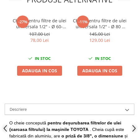
Chei de Forta
Chei Dinamometrice
Cheie pentru filtre de ulei
Cheie pentru filtre de ulei
-27%
-11%
Ciocane Dalti si Dornuri
universala 1/2" - Ø 60-
universala 1/2" - Ø 80 -
Gresoare
80mm
105mm
107,00 Lei
145,00 Lei
Reparat Filete
78,00 Lei
129,00 Lei
Scule Electrice
Aeroterme si Incalzitoare
IN STOC
IN STOC
Aparate de spalat cu presiune
ADAUGA IN COS
ADAUGA IN COS
Aspiratoare industriale
Lampi si Lanterne
Masini de insurubat si gaurit
Masini de polishat
Pistoale aer cald
Descriere
Pistoale de lipit
Pistoale electrice de impact
O cheie concepută
pentru deșurubarea filtrelor de ulei
(carcasa filtrului) la mașinile TOYOTA
. Cheia cupă este
Polizoare unghiulare
fabricată din aluminiu,
are
o priză de 3/8",
o dimensiune
și
Rindele