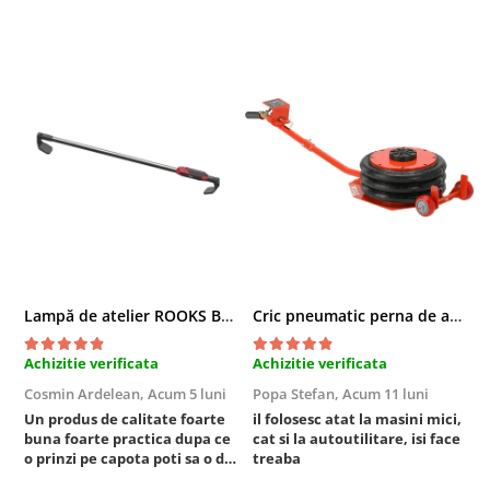
Chei cu clichet
Compresoare
Filtre Pneumatice
Furtune Aer Comprimat
Masini de gaurit si taiat
Pistoale de vopsit
Pistoale Pneumatice
Polizoare biax
Scule pentru nituit si capsat
Slefuitoare Pneumatice
Scule speciale
Lampă de atelier ROOKS B2 HYBRID pentru capotă, 2000 lumeni, 5000 mAh
Cric pneumatic perna de aer cu inaltator 6T
Diagnoza si masurari
Achizitie verificata
Achizitie verificata
A
Injectoare
Cosmin Ardelean,
Acum 5 luni
Popa Stefan,
Acum 11 luni
F
Motor
Un produs de calitate foarte
il folosesc atat la masini mici,
r
Rulmenti,Bucsi si Extractoare
buna foarte practica dupa ce
cat si la autoutilitare, isi face
o prinzi pe capota poti sa o dai
treaba
Sistem directie
mai in stanga sau in dreapta
Sistem franare