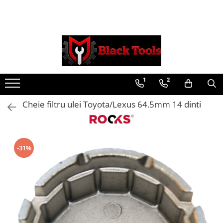
Toate Produsele
Scule Service Auto
Chei Si Truse De Chei
1
2
Chei combinate
Chei Combinate Cu Clichet
Cheie filtru ulei Toyota/Lexus 64.5mm 14 dinti
Chei Cotite
Chei speciale
Clesti Si Seturi De Clesti
-31%
Clesti autoblocanti
Clesti pentru sertizat
Clesti pentru sigurante
Clesti reglabili pentru tevi
Clesti service auto
Clesti universali