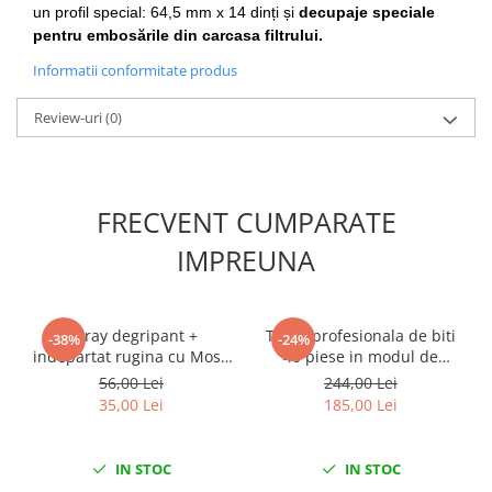
un profil special: 64,5 mm x 14 dinți și
decupaje speciale
Slefuitoare electrice
pentru embosările din carcasa filtrului.
Scule fixare distributie
Informatii conformitate produs
Alfa romeo
Audi
Review-uri
(0)
Bmw
Chevrolet
Chrysler
FRECVENT CUMPARATE
Citroen
IMPREUNA
Dacia
Fiat
Ford
Spray degripant +
Trusa profesionala de biti
-38%
-24%
Jaguar
indepartat rugina cu Mos2
40 piese in modul de
Jeep
400ml
spuma
56,00 Lei
244,00 Lei
Lancia
35,00 Lei
185,00 Lei
Land Rover
Mazda
IN STOC
IN STOC
Mercedes