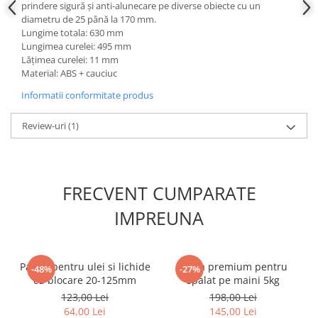
prindere sigură și anti-alunecare pe diverse obiecte cu un
Slefuitoare electrice
diametru de 25 până la 170 mm.
Lungime totala: 630 mm
Scule fixare distributie
Lungimea curelei: 495 mm
Alfa romeo
Lățimea curelei: 11 mm
Material: ABS + cauciuc
Audi
Bmw
Informatii conformitate produs
Chevrolet
Review-uri
(1)
Chrysler
Citroen
Dacia
Fiat
FRECVENT CUMPARATE
Ford
IMPREUNA
Jaguar
Jeep
Lancia
Palnie pentru ulei si lichide
Pasta premium pentru
-48%
-27%
Land Rover
cu blocare 20-125mm
spalat pe maini 5kg
Mazda
123,00 Lei
198,00 Lei
64,00 Lei
145,00 Lei
Mercedes