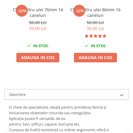
Chei de Forta
Cheie filtru ulei 76mm 14
Cheie filtru ulei 86mm 16
-22%
-22%
Chei Dinamometrice
caneluri
caneluri
d
50,00 Lei
50,00 Lei
Ciocane Dalti si Dornuri
39,00 Lei
39,00 Lei
Gresoare
Reparat Filete
Scule Electrice
IN STOC
IN STOC
Aeroterme si Incalzitoare
ADAUGA IN COS
ADAUGA IN COS
Aparate de spalat cu presiune
Aspiratoare industriale
Lampi si Lanterne
Masini de insurubat si gaurit
Masini de polishat
Descriere
Pistoale aer cald
O cheie de specialitate, ideală pentru prinderea fermă și
Pistoale de lipit
întoarcerea obiectelor rotunde sau neregulate.
Pistoale electrice de impact
Aplicația poate fi versatilă, de ex.
pentru: țevi, știfturi, capace, borcane etc.
Polizoare unghiulare
Cureaua de înaltă rezistență cu mâner ergonomic oferă o
Rindele