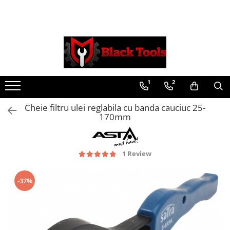
Toate Produsele
Scule Service Auto
Chei Si Truse De Chei
1
2
Chei combinate
Chei Combinate Cu Clichet
Cheie filtru ulei reglabila cu banda cauciuc 25-
Chei Cotite
170mm
Chei speciale
Clesti Si Seturi De Clesti
1 Review
Clesti autoblocanti
Clesti pentru sertizat
Clesti pentru sigurante
-37%
Clesti reglabili pentru tevi
Clesti service auto
Clesti universali