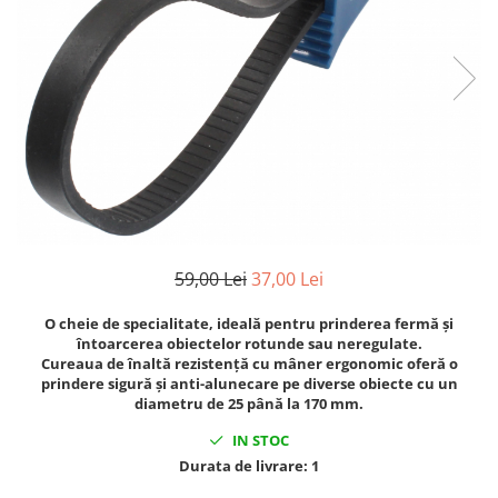
Clima/Aer conditionat
Cricuri cutie viteze
Dispozitive de sablat & accesorii
Dispozitive spalat piese
Dulapuri Bancuri Carucioare
Bancuri de lucru
Carucioare pentru marfa
Cutii pentru scule
Dulapuri echipate
59,00 Lei
37,00 Lei
Dulapuri pentru scule
O cheie de specialitate, ideală pentru prinderea fermă și
Module scule
întoarcerea obiectelor rotunde sau neregulate.
Echipamente De Sudura
Cureaua de înaltă rezistență cu mâner ergonomic oferă o
prindere sigură și anti-alunecare pe diverse obiecte cu un
Aparate taiere cu plasma
diametru de 25 până la 170 mm.
Autogen
IN STOC
Invertoare Sudura
Durata de livrare:
1
Magneti fixare sudura