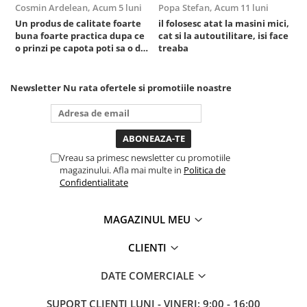
Cosmin Ardelean,
Acum 5 luni
Popa Stefan,
Acum 11 luni
F
Sistem Vibro-Power
Un produs de calitate foarte
il folosesc atat la masini mici,
r
buna foarte practica dupa ce
cat si la autoutilitare, isi face
Sisteme de ridicare si sustinere
o prinzi pe capota poti sa o dai
treaba
Capre Auto
mai in stanga sau in dreapta
unde ai nevoie lumina
Cricuri Hidraulice
puternica si de la baterie care
Newsletter
Nu rata ofertele si promotiile noastre
Surubelnite Si Biti
tine destul de mult dar daca o
bagi la priza nu mai ai treaba
Truse de biti
toata ziua ,ce...
Truse de surubelnite
Vulcanizare
Vreau sa primesc newsletter cu promotiile
magazinului. Afla mai multe in
Politica de
Masini de dejantat roti
Confidentialitate
Masini de echilibrat roti
Piese de schimb
MAGAZINUL MEU
Scule Vulcanizare
Truse de scule si accesorii
CLIENTI
Truse de scule
DATE COMERCIALE
Truse si accesorii 1/2
SUPORT CLIENTI
LUNI - VINERI: 9:00 - 16:00
Truse si Accesorii 1/4