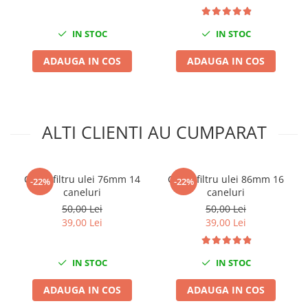
Mini
Nissan
IN STOC
IN STOC
Opel
ADAUGA IN COS
ADAUGA IN COS
Peugeot
Renault
Rover
Saab
ALTI CLIENTI AU CUMPARAT
Seat
Skoda
Suzuki
Cheie filtru ulei 76mm 14
Cheie filtru ulei 86mm 16
-22%
-22%
caneluri
caneluri
Universale
50,00 Lei
50,00 Lei
Volkswagen
39,00 Lei
39,00 Lei
Volvo
Scule pentru tinichigerie
IN STOC
IN STOC
Scule Pneumatice
ADAUGA IN COS
ADAUGA IN COS
Accesorii Pneumatice
Alte scule pneumatice