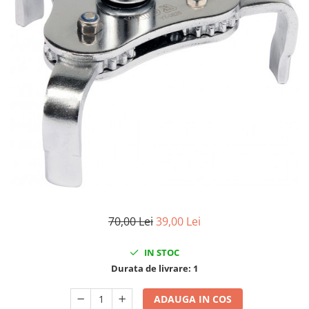
Clima/Aer conditionat
Cricuri cutie viteze
Dispozitive de sablat & accesorii
Dispozitive spalat piese
Dulapuri Bancuri Carucioare
Bancuri de lucru
Carucioare pentru marfa
Cutii pentru scule
Dulapuri echipate
Dulapuri pentru scule
Module scule
Echipamente De Sudura
70,00 Lei
39,00 Lei
Aparate taiere cu plasma
IN STOC
Autogen
Durata de livrare:
1
Invertoare Sudura
Magneti fixare sudura
ADAUGA IN COS