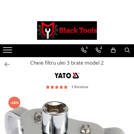
Toate Produsele
Scule Service Auto
Chei Si Truse De Chei
1
2
Chei combinate
Chei Combinate Cu Clichet
Cheie filtru ulei 3 brate model 2
Chei Cotite
Chei speciale
Clesti Si Seturi De Clesti
1 Review
Clesti autoblocanti
Clesti pentru sertizat
-44%
Clesti pentru sigurante
Clesti reglabili pentru tevi
Clesti service auto
Clesti universali