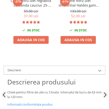
Cheie filtru ulei reglabila
Cheie filtru ulei
Che
-37%
-61%
cu banda cauciuc 25-
diferential Haldex gama
u
Chei de Forta
170mm
VAG 46mm
59,00 Lei
133,00 Lei
Chei Dinamometrice
37,00 Lei
52,00 Lei
Ciocane Dalti si Dornuri
Gresoare
IN STOC
IN STOC
Reparat Filete
Scule Electrice
ADAUGA IN COS
ADAUGA IN COS
Aeroterme si Incalzitoare
Aparate de spalat cu presiune
Aspiratoare industriale
Lampi si Lanterne
Masini de insurubat si gaurit
Descriere
Masini de polishat
Descrierea produsului
Pistoale aer cald
Pistoale de lipit
Cheie pentru filtre de ulei cu 3 brate. Intervalul de lucru de 63 mm
Pistoale electrice de impact
la 120 mm.
Polizoare unghiulare
Informatii conformitate produs
Rindele