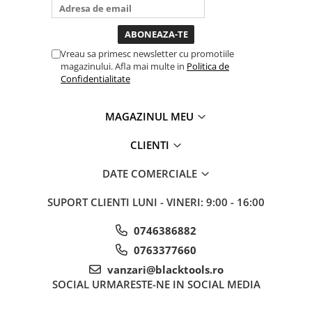
bagi la priza nu mai ai treaba
Sistem Vibro-Power
toata ziua ,ce...
Sisteme de ridicare si sustinere
Vreau sa primesc newsletter cu promotiile
Capre Auto
magazinului. Afla mai multe in
Politica de
Cricuri Hidraulice
Confidentialitate
Surubelnite Si Biti
MAGAZINUL MEU
Truse de biti
Truse de surubelnite
CLIENTI
Vulcanizare
DATE COMERCIALE
Masini de dejantat roti
Masini de echilibrat roti
SUPORT CLIENTI
LUNI - VINERI: 9:00 - 16:00
Piese de schimb
Scule Vulcanizare
0746386882
Truse de scule si accesorii
0763377660
Truse de scule
vanzari@blacktools.ro
SOCIAL
URMARESTE-NE IN SOCIAL MEDIA
Truse si accesorii 1/2
Truse si Accesorii 1/4