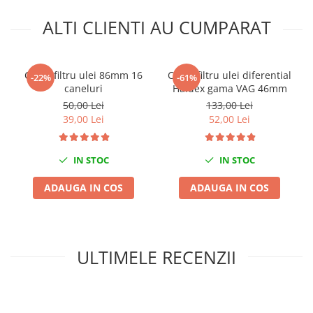
Mini
ALTI CLIENTI AU CUMPARAT
Nissan
Opel
Peugeot
Cheie filtru ulei 86mm 16
Cheie filtru ulei diferential
-22%
-61%
Renault
caneluri
Haldex gama VAG 46mm
50,00 Lei
133,00 Lei
Rover
39,00 Lei
52,00 Lei
Saab
Seat
Skoda
IN STOC
IN STOC
Suzuki
ADAUGA IN COS
ADAUGA IN COS
Universale
Volkswagen
Volvo
Scule pentru tinichigerie
ULTIMELE RECENZII
Scule Pneumatice
Accesorii Pneumatice
Alte scule pneumatice