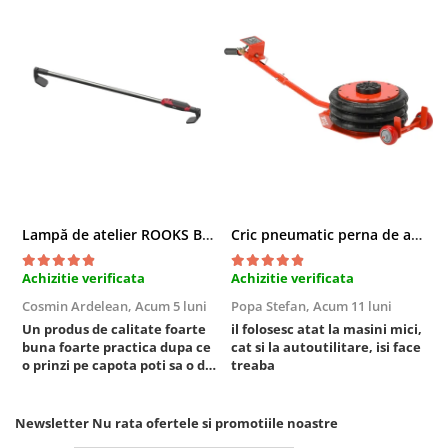
Chei cu clichet
Compresoare
Filtre Pneumatice
Furtune Aer Comprimat
Masini de gaurit si taiat
Pistoale de vopsit
Pistoale Pneumatice
Polizoare biax
Scule pentru nituit si capsat
Lampă de atelier ROOKS B2 HYBRID pentru capotă, 2000 lumeni, 5000 mAh
Cric pneumatic perna de aer cu inaltator 6T
Slefuitoare Pneumatice
Achizitie verificata
Achizitie verificata
A
Scule speciale
Cosmin Ardelean,
Acum 5 luni
Popa Stefan,
Acum 11 luni
F
Diagnoza si masurari
Un produs de calitate foarte
il folosesc atat la masini mici,
r
Injectoare
buna foarte practica dupa ce
cat si la autoutilitare, isi face
o prinzi pe capota poti sa o dai
treaba
Motor
mai in stanga sau in dreapta
Rulmenti,Bucsi si Extractoare
unde ai nevoie lumina
puternica si de la baterie care
Sistem directie
Newsletter
Nu rata ofertele si promotiile noastre
tine destul de mult dar daca o
Sistem franare