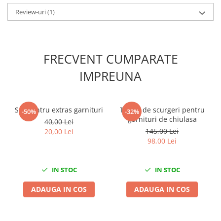
Slefuitoare electrice
Review-uri
(1)
Scule fixare distributie
Alfa romeo
Audi
FRECVENT CUMPARATE
Bmw
IMPREUNA
Chevrolet
Chrysler
Citroen
Set pentru extras garnituri
Tester de scurgeri pentru
-50%
-32%
Dacia
garnituri de chiulasa
40,00 Lei
Fiat
145,00 Lei
20,00 Lei
98,00 Lei
Ford
Jaguar
Jeep
IN STOC
IN STOC
Lancia
ADAUGA IN COS
ADAUGA IN COS
Land Rover
Mazda
Mercedes