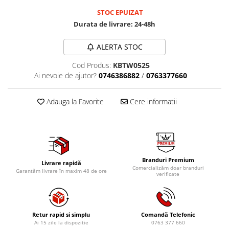
Mig-Mag
STOC EPUIZAT
Sudura In Puncte
Durata de livrare:
24-48h
Tig-Wig
Pompe si Cilindri Hidraulici
ALERTA STOC
Prese pentru arcuri
Cod Produs:
KBTW0525
Redresoare,Roboti Pornire,Cabluri
Ai nevoie de ajutor?
0746386882
/
0763377660
Curent
Schimb ulei
Adauga la Favorite
Cere informatii
Accesorii schimb ulei
Chei buson baie ulei
Chei filtru ulei
Recuperatoare de ulei
Branduri Premium
Livrare rapidă
Comercializăm doar branduri
Scule Ajutatoare
Garantăm livrare în maxim 48 de ore
verificate
Scule De Mana si Unelte
Aparate de nituit si capsat
Burghie
Retur rapid si simplu
Comandă Telefonic
Ai 15 zile la dispozitie
0763 377 660
Capsatoare tapiterie