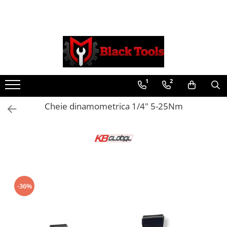
Toate Produsele
Scule Service Auto
Chei Si Truse De Chei
1
2
Chei combinate
Chei Combinate Cu Clichet
Cheie dinamometrica 1/4" 5-25Nm
Chei Cotite
Chei speciale
Clesti Si Seturi De Clesti
Clesti autoblocanti
Clesti pentru sertizat
Clesti pentru sigurante
-36%
Clesti reglabili pentru tevi
Clesti service auto
Clesti universali