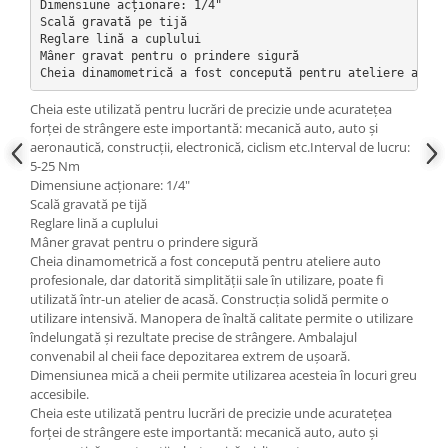
Dimensiune acționare: 1/4"

Slefuitoare electrice
Scală gravată pe tijă

Reglare lină a cuplului

Scule fixare distributie
Mâner gravat pentru o prindere sigură

Cheia dinamometrică a fost concepută pentru ateliere auto 
Alfa romeo
Audi
Cheia este utilizată pentru lucrări de precizie unde acuratețea
forței de strângere este importantă: mecanică auto, auto și
Bmw
aeronautică, construcții, electronică, ciclism etc.Interval de lucru:
Chevrolet
5-25 Nm
Chrysler
Dimensiune acționare: 1/4"
Scală gravată pe tijă
Citroen
Reglare lină a cuplului
Dacia
Mâner gravat pentru o prindere sigură
Fiat
Cheia dinamometrică a fost concepută pentru ateliere auto
profesionale, dar datorită simplității sale în utilizare, poate fi
Ford
utilizată într-un atelier de acasă. Construcția solidă permite o
Jaguar
utilizare intensivă. Manopera de înaltă calitate permite o utilizare
îndelungată și rezultate precise de strângere. Ambalajul
Jeep
convenabil al cheii face depozitarea extrem de ușoară.
Lancia
Dimensiunea mică a cheii permite utilizarea acesteia în locuri greu
Land Rover
accesibile.
Cheia este utilizată pentru lucrări de precizie unde acuratețea
Mazda
forței de strângere este importantă: mecanică auto, auto și
Mercedes