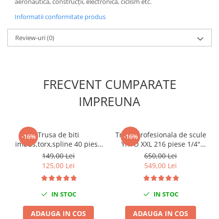
aeronautică, construcții, electronică, ciclism etc.
Mini
Informatii conformitate produs
Nissan
Opel
Review-uri
(0)
Peugeot
Renault
Rover
FRECVENT CUMPARATE
Saab
IMPREUNA
Seat
Skoda
Suzuki
Trusa de biti
Trusa profesionala de scule
-16%
-16%
Universale
imbus,torx,spline 40 piese
YATO XXL 216 piese 1/4"
Volkswagen
YATO
3/8" 1/2"
149,00 Lei
650,00 Lei
Volvo
125,00 Lei
549,00 Lei
Scule pentru tinichigerie
Scule Pneumatice
IN STOC
IN STOC
Accesorii Pneumatice
ADAUGA IN COS
ADAUGA IN COS
Alte scule pneumatice