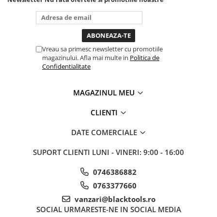
tine destul de mult dar daca o
Truse si Accesorii 3/4
bagi la priza nu mai ai treaba
toata ziua ,ce...
Truse si Accesorii 3/8
Truse si acesorii de impact
Vreau sa primesc newsletter cu promotiile
magazinului. Afla mai multe in
Politica de
Accesorii de impact 1"
Confidentialitate
Accesorii de impact 1/2
Accesorii de impact 3/4
MAGAZINUL MEU
Truse de adaptoare
Truse de biti de impact
CLIENTI
Tubulare de impact 1"
DATE COMERCIALE
Tubulare de impact 1/2
Tubulare de impact 3/4
SUPORT CLIENTI
LUNI - VINERI: 9:00 - 16:00
Tubulare 1/2
0746386882
Tubulare 1/2 bihexagonale
0763377660
Tubulare 1/2 hexagonale
vanzari@blacktools.ro
Tubulare 1/4
SOCIAL
URMARESTE-NE IN SOCIAL MEDIA
Tubulare 3/4