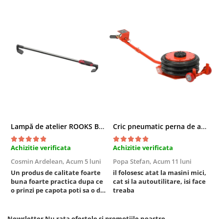
Sistem Vibro-Power
Sisteme de ridicare si sustinere
Capre Auto
Cricuri Hidraulice
Surubelnite Si Biti
Truse de biti
Truse de surubelnite
Vulcanizare
Masini de dejantat roti
Lampă de atelier ROOKS B2 HYBRID pentru capotă, 2000 lumeni, 5000 mAh
Cric pneumatic perna de aer cu inaltator 6T
Masini de echilibrat roti
Achizitie verificata
Achizitie verificata
A
Piese de schimb
Scule Vulcanizare
Cosmin Ardelean,
Acum 5 luni
Popa Stefan,
Acum 11 luni
F
Un produs de calitate foarte
il folosesc atat la masini mici,
r
Truse de scule si accesorii
buna foarte practica dupa ce
cat si la autoutilitare, isi face
Truse de scule
o prinzi pe capota poti sa o dai
treaba
mai in stanga sau in dreapta
Truse si accesorii 1/2
unde ai nevoie lumina
puternica si de la baterie care
Truse si Accesorii 1/4
Newsletter
Nu rata ofertele si promotiile noastre