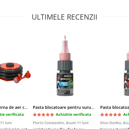
ULTIMELE RECENZII
Cric pneumatic perna de aer cu inaltator 6T
Pasta blocatoare pentru suruburi,rezistenta medie
tie verificata
Achizitie verificata
Ach
11 luni
Florin Constantin,
Acum 11 luni
Dicu Ovidiu,
Acu