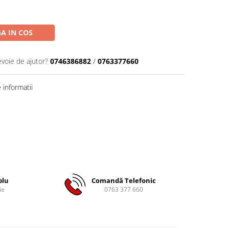
A IN COS
evoie de ajutor?
0746386882
/
0763377660
informatii
plu
Comandă Telefonic
ie
0763 377 660