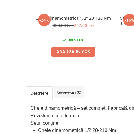
Mig-Mag
Sudura In Puncte
Tig-Wig
Cheie dinamometrica 1/2" 20-120 Nm
Calibr
-24%
-16
la ung
Pompe si Cilindri Hidraulici
350,00 Lei
267,00 Lei
Prese pentru arcuri
IN STOC
Redresoare,Roboti Pornire,Cabluri
Curent
ADAUGA IN COS
Schimb ulei
Accesorii schimb ulei
Chei buson baie ulei
Chei filtru ulei
Recuperatoare de ulei
Review-uri
(0)
Descriere
Scule Ajutatoare
Cheie dinamometrică – set complet. Fabricată di
Scule De Mana si Unelte
Rezistentă la forțe mari.
Aparate de nituit si capsat
Setul conține:
Burghie
Cheie dinamometrică 1/2 28-210 Nm
Capsatoare tapiterie