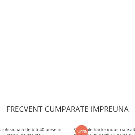
FRECVENT CUMPARATE IMPREUNA
rofesionala de biti 40 piese in
Set 2 role hartie industriale al
-31%