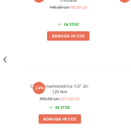
chiulasa
Slefuitoare electrice
145,00 Lei
98,00 Lei
Scule fixare distributie
Alfa romeo
IN STOC
Audi
ADAUGA IN COS
Bmw
Chevrolet
Chrysler
Citroen
Dacia
Fiat
Ford
Cheie dinamometrica 1/2" 20-
-24%
120 Nm
Jaguar
350,00 Lei
267,00 Lei
Jeep
Lancia
IN STOC
Land Rover
ADAUGA IN COS
Mazda
Mercedes