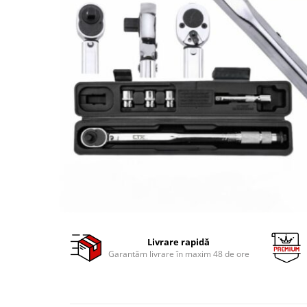
Clima/Aer conditionat
Cricuri cutie viteze
Dispozitive de sablat & accesorii
Dispozitive spalat piese
Dulapuri Bancuri Carucioare
Bancuri de lucru
Carucioare pentru marfa
Cutii pentru scule
Dulapuri echipate
Dulapuri pentru scule
Module scule
Echipamente De Sudura
Aparate taiere cu plasma
Livrare rapidă
Garantăm livrare în maxim 48 de ore
Autogen
Invertoare Sudura
Magneti fixare sudura