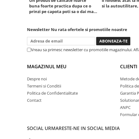
Un produs de calitate foarte
il folosesc atat la 
buna foarte practica dupa ce o
si la autoutilitare,
Chei cu clichet
prinzi pe capota poti sa o dai mai
Compresoare
in stanga sau in dreapta unde ai
nevoie lumina puternica si de la
Filtre Pneumatice
baterie care tine destul de mult
Newsletter
Nu rata ofertele si promotiile noastre
Furtune Aer Comprimat
dar daca o bagi la priza nu mai ai
treaba toata ziua ,ce...
Masini de gaurit si taiat
Pistoale de vopsit
Vreau sa primesc newsletter cu promotiile magazinului. Af
Pistoale Pneumatice
Polizoare biax
MAGAZINUL MEU
CLIENTI
Scule pentru nituit si capsat
Despre noi
Metode de
Slefuitoare Pneumatice
Termeni si Conditii
Politica d
Scule speciale
Politica de Confidentialitate
Garantia 
Diagnoza si masurari
Contact
Solutionare
Injectoare
ANPC
Motor
Formular 
Rulmenti,Bucsi si Extractoare
SOCIAL
URMARESTE-NE IN SOCIAL MEDIA
Sistem directie
Sistem franare