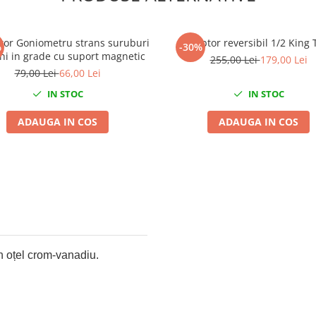
ator Goniometru strans suruburi
Adaptor reversibil 1/2 King 
%
-30%
hi in grade cu suport magnetic
255,00 Lei
179,00 Lei
79,00 Lei
66,00 Lei
IN STOC
IN STOC
ADAUGA IN COS
ADAUGA IN COS
n oțel crom-vanadiu.