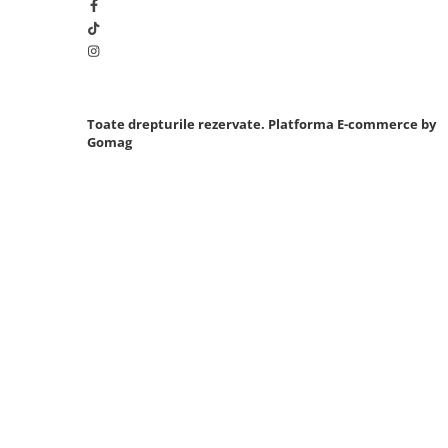
Sistem Vibro-Power
Sisteme de ridicare si sustinere
Capre Auto
Cricuri Hidraulice
Toate drepturile rezervate.
Platforma E-commerce by
Surubelnite Si Biti
Gomag
Truse de biti
Truse de surubelnite
Vulcanizare
Masini de dejantat roti
Masini de echilibrat roti
Piese de schimb
Scule Vulcanizare
Truse de scule si accesorii
Truse de scule
Truse si accesorii 1/2
Truse si Accesorii 1/4