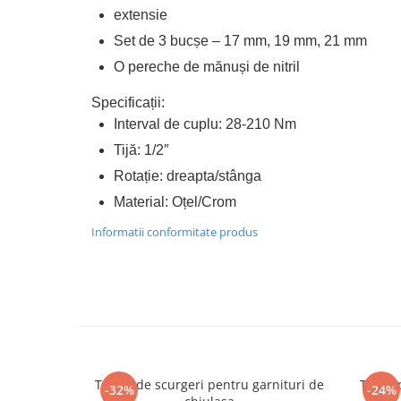
extensie
Chei de Forta
Set de 3 bucșe – 17 mm, 19 mm, 21 mm
Chei Dinamometrice
O pereche de mănuși de nitril
Ciocane Dalti si Dornuri
Gresoare
Specificații:
Reparat Filete
Interval de cuplu: 28-210 Nm
Scule Electrice
Tijă: 1/2″
Aeroterme si Incalzitoare
Rotație: dreapta/stânga
Aparate de spalat cu presiune
Material: Oțel/Crom
Aspiratoare industriale
Informatii conformitate produs
Lampi si Lanterne
Masini de insurubat si gaurit
Masini de polishat
Pistoale aer cald
Pistoale de lipit
Pistoale electrice de impact
Polizoare unghiulare
Tester de scurgeri pentru garnituri de
Trusa p
-32%
-24%
Rindele