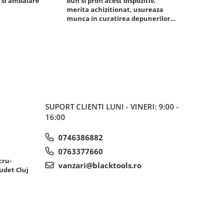
 si ambalare
bun si profi acest dispozitiv,
un pachet ra
merita achizitionat, usureaza
foarte bun, 
munca in curatirea depunerilor
rezistent
de carbon in admisie
SUPORT CLIENTI
LUNI - VINERI: 9:00 -
16:00
0746386882
0763377660
cru-
vanzari@blacktools.ro
udet Cluj