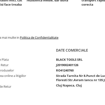
masini mici, cat
rezistenta medie, dar buna
transport rapid
 isi face treaba
corecta
la mai multe in
Politica de Confidentialitate
DATE COMERCIALE
 Plata
BLACK TOOLS SRL
e Retur
J2019002401126
Produselor
RO41240760
a online a litigiilor
Strada Tarnita Nr 8.Punct de Lu
Floresti Str.Avram Iancu nr 135 J
Cluj Napoca, Cluj
de Retur