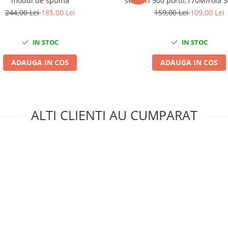
modul de spuma
straturi 500 portii,170M/rola
Mega Blue
244,00 Lei
185,00 Lei
159,00 Lei
109,00 Lei
IN STOC
IN STOC
ADAUGA IN COS
ADAUGA IN COS
ALTI CLIENTI AU CUMPARAT