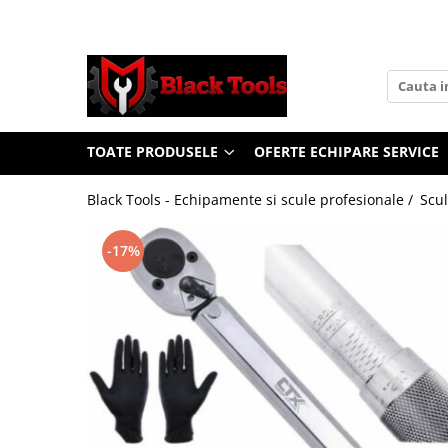
Toate Produsele
Scule Service Auto
Chei Si Truse De Chei
TOATE PRODUSELE
OFERTE ECHIPARE SERVICE
Chei combinate
Chei Combinate Cu Clichet
Black Tools - Echipamente si scule profesionale /
Scul
Chei Cotite
Chei speciale
-17%
Clesti Si Seturi De Clesti
Clesti autoblocanti
Clesti pentru sertizat
Clesti pentru sigurante
Clesti reglabili pentru tevi
Clesti service auto
Clesti universali