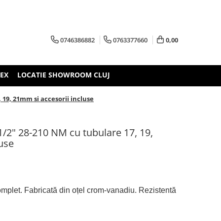
0746386882
0763377660
0,00
TEX
LOCATIE SHOWROOM CLUJ
19, 21mm si accesorii incluse
/2" 28-210 NM cu tubulare 17, 19,
use
mplet. Fabricată din oțel crom-vanadiu. Rezistentă