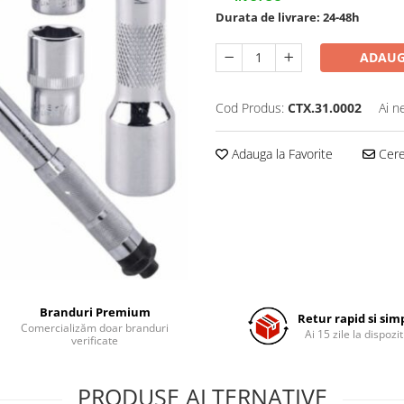
Durata de livrare:
24-48h
ADAUG
Cod Produs:
CTX.31.0002
Ai n
Adauga la Favorite
Cere 
Branduri Premium
Retur rapid si sim
Comercializăm doar branduri
Ai 15 zile la dispozit
verificate
PRODUSE ALTERNATIVE