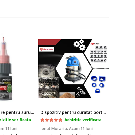
Pasta blocatoare pentru suruburi,rezistenta inalta
Dispozitiv pentru curatat porturi admisie si evacuare fara demontare cu coji de nuca si accesorii incluse
izitie verificata
Achizitie verificata
m 11 luni
Ionut Morariu,
Acum 11 luni
Marian Stat