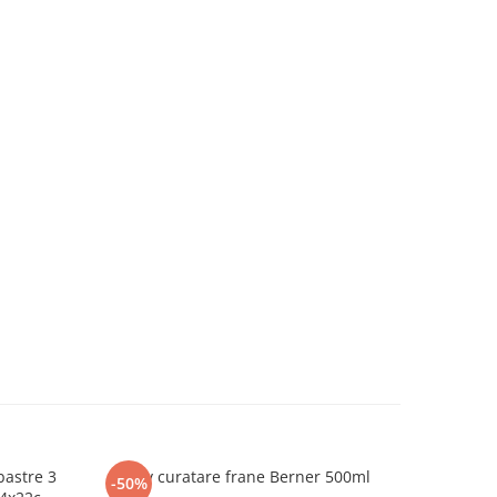
bastre 3
Spray curatare frane Berner 500ml
Kit fixare
-50%
-24%