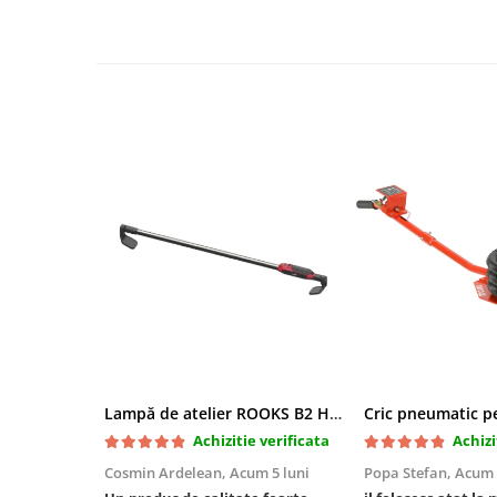
Mini
Nissan
Opel
Peugeot
Renault
Rover
Saab
Seat
Skoda
Suzuki
Universale
Volkswagen
Volvo
Scule pentru tinichigerie
Lampă de atelier ROOKS B2 HYBRID pentru capotă, 2000 lumeni, 5000 mAh
Scule Pneumatice
Achizitie verificata
Achizi
Accesorii Pneumatice
Cosmin Ardelean,
Acum 5 luni
Popa Stefan,
Acum 
Alte scule pneumatice