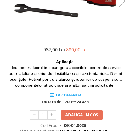
Cricuri cutie viteze
Tubulare de impact 3/4
Dispozitive de sablat & accesorii
Tubulare 1/2
Dispozitive spalat piese
Tubulare 1/2 bihexagonale
Dulapuri Bancuri Carucioare
Tubulare 1/2 hexagonale
Bancuri de lucru
Tubulare 1/4
Carucioare pentru marfa
Tubulare 3/4
987,00 Lei
880,00 Lei
Cutii pentru scule
Tubulare 3/8
Dulapuri echipate
Aplicație:
Dulapuri pentru scule
Ideal pentru lucrul în locuri greu accesibile, centre de service
auto, ateliere și oriunde flexibilitatea și rezistența ridicată sunt
Module scule
esențiale. Potrivit pentru slăbirea șuruburilor de suspensie, a
Echipamente De Sudura
componentelor structurale și a altor sarcini solicitante.
Aparate taiere cu plasma
LA COMANDA
Autogen
Durata de livrare:
24-48h
Invertoare Sudura
Magneti fixare sudura
ADAUGA IN COS
Mig-Mag
Cod Produs:
OK-04.0025
Sudura In Puncte