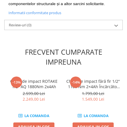
componentelor structurale și a altor sarcini solicitante.
Compresoare
Filtre Pneumatice
Informatii conformitate produs
Furtune Aer Comprimat
Review-uri
(0)
Masini de gaurit si taiat
Pistoale de vopsit
Pistoale Pneumatice
Polizoare biax
FRECVENT CUMPARATE
Scule pentru nituit si capsat
IMPREUNA
Slefuitoare Pneumatice
Scule speciale
Diagnoza si masurari
Cheie de impact ROTAKE
Cheie de impact fără fir 1/2"
-13%
-14%
1/2″ AQ 1880Nm 2x4Ah
1180 Nm 2×4Ah Încărcător
Injectoare
Geantă de transport Fără
2.599,00 Lei
1.799,00 Lei
Motor
perii LED
2.249,00 Lei
1.549,00 Lei
Rulmenti,Bucsi si Extractoare
Sistem directie
LA COMANDA
LA COMANDA
Sistem franare
Sistem Vibro-Power
ADAUGA IN COS
ADAUGA IN COS