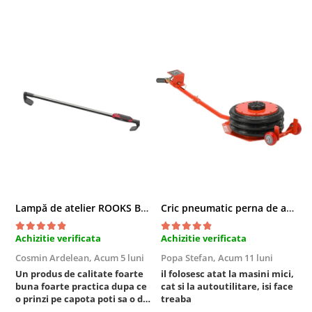
Lampă de atelier ROOKS B2 HYBRID pentru capotă, 2000 lumeni, 5000 mAh
Cric pneumatic perna de aer cu inaltator 6T
Achizitie verificata
Achizitie verificata
A
Cosmin Ardelean,
Acum 5 luni
Popa Stefan,
Acum 11 luni
F
Un produs de calitate foarte
il folosesc atat la masini mici,
r
buna foarte practica dupa ce
cat si la autoutilitare, isi face
o prinzi pe capota poti sa o dai
treaba
mai in stanga sau in dreapta