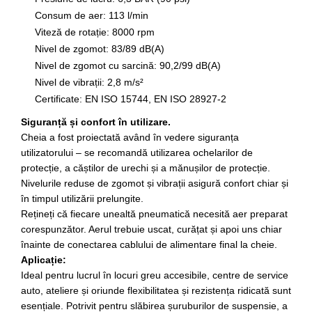
Nissan
Consum de aer: 113 l/min
Opel
Viteză de rotație: 8000 rpm
Peugeot
Nivel de zgomot: 83/89 dB(A)
Renault
Nivel de zgomot cu sarcină: 90,2/99 dB(A)
Rover
Nivel de vibrații: 2,8 m/s²
Saab
Certificate: EN ISO 15744, EN ISO 28927-2
Seat
Siguranță și confort în utilizare.
Skoda
Cheia a fost proiectată având în vedere siguranța
Suzuki
utilizatorului – se recomandă utilizarea ochelarilor de
protecție, a căștilor de urechi și a mănușilor de protecție.
Universale
Nivelurile reduse de zgomot și vibrații asigură confort chiar și
Volkswagen
în timpul utilizării prelungite.
Volvo
Rețineți că fiecare unealtă pneumatică necesită aer preparat
Scule pentru tinichigerie
corespunzător. Aerul trebuie uscat, curățat și apoi uns chiar
înainte de conectarea cablului de alimentare final la cheie.
Scule Pneumatice
Aplicație:
Accesorii Pneumatice
Ideal pentru lucrul în locuri greu accesibile, centre de service
Alte scule pneumatice
auto, ateliere și oriunde flexibilitatea și rezistența ridicată sunt
Chei cu clichet
esențiale. Potrivit pentru slăbirea șuruburilor de suspensie, a