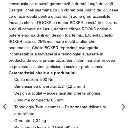
Scule fixare distributie
construcția sa robustă garantează o durată lungă de viață.
Designul cheii seamănă cu un clichet pneumatic de ½", ceea
Alfa romeo
ce o face ideală pentru utilizarea în zone greu accesibile.
Audi
Inovația cheilor ROOKS
cu motor BOXER
constă în utilizarea
Bmw
a două camere de lucru, datorită cărora ROOKS obține o
Chevrolet
putere enormă dintr-un design foarte mic. Eficiența cheilor
BOXER este cu 25% mai mare decât a altor chei
Chrysler
pneumatice. Cheile BOXER reprezintă avangarda
Citroen
incontestabilă a inovației și a tehnologiei avansate în
Dacia
producția de scule pneumatice. Sunt lideri mondiali în ceea
Fiat
ce privește calitatea și eficiența sculelor profesionale.
Ford
Caracteristici cheie ale produsului:
Jaguar
Cuplu maxim: 500 Nm
Jeep
Dimensiunea driverului: 1/2″ (12,5 mm)
Design articulat – acces facil din diferite unghiuri
Lancia
Lungime compactă: 85 mm
Land Rover
Tehnologia Twin Hammer – Performanță ridicată și
Mazda
durabilitate
Mercedes
Greutate: 1,34 kg
Mini
Presiune de lucru: 6,3 BAR (90 psi)