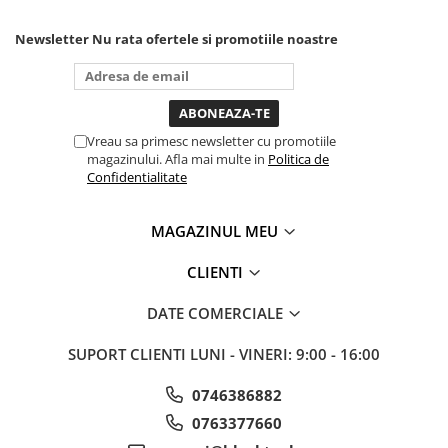
unde ai nevoie lumina
puternica si de la baterie care
Newsletter
Nu rata ofertele si promotiile noastre
tine destul de mult dar daca o
bagi la priza nu mai ai treaba
toata ziua ,ce...
Vreau sa primesc newsletter cu promotiile
magazinului. Afla mai multe in
Politica de
Confidentialitate
MAGAZINUL MEU
CLIENTI
DATE COMERCIALE
SUPORT CLIENTI
LUNI - VINERI: 9:00 - 16:00
0746386882
0763377660