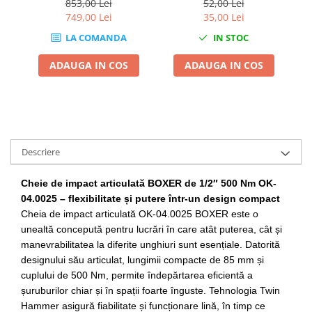
853,00 Lei
52,00 Lei
Chei Dinamometrice
749,00 Lei
35,00 Lei
Ciocane Dalti si Dornuri
LA COMANDA
IN STOC
Gresoare
Reparat Filete
ADAUGA IN COS
ADAUGA IN COS
Scule Electrice
Aeroterme si Incalzitoare
Aparate de spalat cu presiune
Aspiratoare industriale
Descriere
Lampi si Lanterne
Masini de insurubat si gaurit
Cheie de impact articulată BOXER de 1/2″ 500 Nm OK-
Masini de polishat
04.0025 – flexibilitate și putere într-un design compact
Pistoale aer cald
Cheia de impact articulată OK-04.0025 BOXER este o
Pistoale de lipit
unealtă concepută pentru lucrări în care atât puterea, cât și
manevrabilitatea la diferite unghiuri sunt esențiale. Datorită
Pistoale electrice de impact
designului său articulat, lungimii compacte de 85 mm și
Polizoare unghiulare
cuplului de 500 Nm, permite îndepărtarea eficientă a
Rindele
șuruburilor chiar și în spații foarte înguste. Tehnologia Twin
Slefuitoare electrice
Hammer asigură fiabilitate și funcționare lină, în timp ce