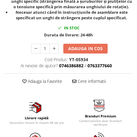
unghi specific (strângerea finală a șuruburilor și piulițelor cu
Tig-Wig
o tensiune specifică prin măsurarea unghiului de rotație).
Necesar atunci când în instrucțiunile de asamblare este
Pompe si Cilindri Hidraulici
specificat un unghi de strângere peste cuplul specificat.
Prese pentru arcuri
IN STOC
Redresoare,Roboti Pornire,Cabluri
Durata de livrare:
24-48h
Curent
ADAUGA IN COS
Schimb ulei
Accesorii schimb ulei
Cod Produs:
YT-05934
Ai nevoie de ajutor?
0746386882
/
0763377660
Chei buson baie ulei
Chei filtru ulei
Adauga la Favorite
Cere informatii
Recuperatoare de ulei
Scule Ajutatoare
Scule De Mana si Unelte
Aparate de nituit si capsat
Branduri Premium
Burghie
Livrare rapidă
Comercializăm doar branduri
Garantăm livrare în maxim 48 de ore
Capsatoare tapiterie
verificate
Chei de Forta