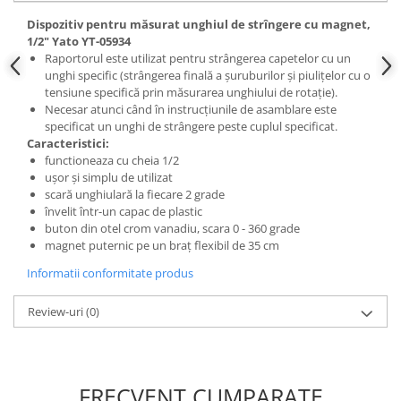
Scule fixare distributie
Dispozitiv pentru măsurat unghiul de strîngere cu magnet,
Alfa romeo
1/2" Yato YT-05934
Raportorul este utilizat pentru strângerea capetelor cu un
Audi
unghi specific (strângerea finală a șuruburilor și piulițelor cu o
Bmw
tensiune specifică prin măsurarea unghiului de rotație).
Chevrolet
Necesar atunci când în instrucțiunile de asamblare este
specificat un unghi de strângere peste cuplul specificat.
Chrysler
Caracteristici:
Citroen
functioneaza cu cheia 1/2
ușor și simplu de utilizat
Dacia
scară unghiulară la fiecare 2 grade
Fiat
învelit într-un capac de plastic
Ford
buton din otel crom vanadiu, scara 0 - 360 grade
magnet puternic pe un braț flexibil de 35 cm
Jaguar
Jeep
Informatii conformitate produs
Lancia
Review-uri
(0)
Land Rover
Mazda
Mercedes
Mini
FRECVENT CUMPARATE