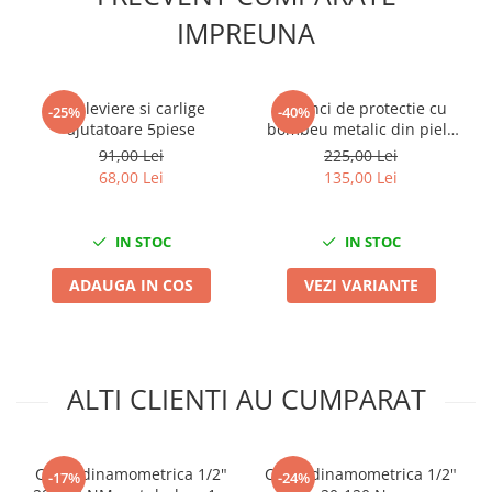
Nissan
IMPREUNA
Opel
Peugeot
Renault
Set leviere si carlige
Bocanci de protectie cu
-25%
-40%
Rover
ajutatoare 5piese
bombeu metalic din piele
naturala WS3
Saab
91,00 Lei
225,00 Lei
68,00 Lei
135,00 Lei
Seat
Skoda
Suzuki
IN STOC
IN STOC
Universale
ADAUGA IN COS
VEZI VARIANTE
Volkswagen
Volvo
Scule pentru tinichigerie
Scule Pneumatice
ALTI CLIENTI AU CUMPARAT
Accesorii Pneumatice
Alte scule pneumatice
Cheie dinamometrica 1/2"
Cheie dinamometrica 1/2"
-17%
-24%
Chei cu clichet