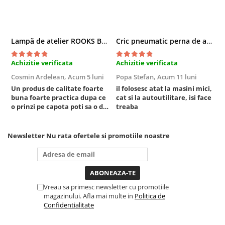
Sisteme de ridicare si sustinere
Capre Auto
Cricuri Hidraulice
Lampă de atelier ROOKS B2 HYBRID pentru capotă, 2000 lumeni, 5000 mAh
Cric pneumatic perna de aer cu inaltator 6T
Surubelnite Si Biti
Achizitie verificata
Achizitie verificata
A
Truse de biti
Cosmin Ardelean,
Acum 5 luni
Popa Stefan,
Acum 11 luni
F
Truse de surubelnite
Un produs de calitate foarte
il folosesc atat la masini mici,
r
Vulcanizare
buna foarte practica dupa ce
cat si la autoutilitare, isi face
o prinzi pe capota poti sa o dai
treaba
Masini de dejantat roti
mai in stanga sau in dreapta
Masini de echilibrat roti
unde ai nevoie lumina
puternica si de la baterie care
Piese de schimb
Newsletter
Nu rata ofertele si promotiile noastre
tine destul de mult dar daca o
Scule Vulcanizare
bagi la priza nu mai ai treaba
toata ziua ,ce...
Vreau sa primesc newsletter cu promotiile
magazinului. Afla mai multe in
Politica de
Confidentialitate