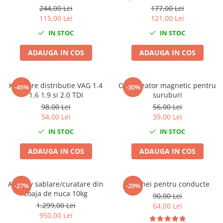
piese
conditionat sau clima 265
Compresoare
244,00 Lei
177,00 Lei
piese
115,00 Lei
121,00 Lei
Filtre Pneumatice
IN STOC
IN STOC
Furtune Aer Comprimat
Masini de gaurit si taiat
ADAUGA IN COS
ADAUGA IN COS
Pistoale de vopsit
Pistoale Pneumatice
Polizoare biax
Kit fixare distributie VAG 1.4
Organizator magnetic pentru
-45%
-30%
1.6 1.9 si 2.0 TDI
suruburi
Scule pentru nituit si capsat
98,00 Lei
56,00 Lei
Slefuitoare Pneumatice
54,00 Lei
39,00 Lei
Scule speciale
IN STOC
IN STOC
Diagnoza si masurari
ADAUGA IN COS
ADAUGA IN COS
Injectoare
Motor
Rulmenti,Bucsi si Extractoare
Abraziv sablare/curatare din
Set chei pentru conducte
-27%
-29%
Sistem directie
coaja de nuca 10kg
90,00 Lei
Sistem franare
1.299,00 Lei
64,00 Lei
950,00 Lei
Sistem Vibro-Power