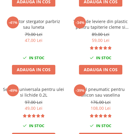
ADAUGA IN COS
ADAUGA IN COS
Chei Dinamometrice
Ciocane Dalti si Dornuri
Gresoare
Extractor stergator parbriz
Trusa de leviere din plastic
-41%
-34%
sau luneta
pentru tapiterie cleme si
Reparat Filete
panouri auto 11 piese
79,00 Lei
89,00 Lei
Scule Electrice
47,00 Lei
59,00 Lei
Aeroterme si Incalzitoare
Aparate de spalat cu presiune
IN STOC
IN STOC
Aspiratoare industriale
Lampi si Lanterne
ADAUGA IN COS
ADAUGA IN COS
Masini de insurubat si gaurit
Masini de polishat
Seringa universala pentru ulei
Pistol pneumatic pentru
-49%
-39%
Pistoale aer cald
si lichide 0.2L
silicon sau vaselina
Pistoale de lipit
97,00 Lei
176,00 Lei
Pistoale electrice de impact
49,00 Lei
108,00 Lei
Polizoare unghiulare
Rindele
IN STOC
IN STOC
Slefuitoare electrice