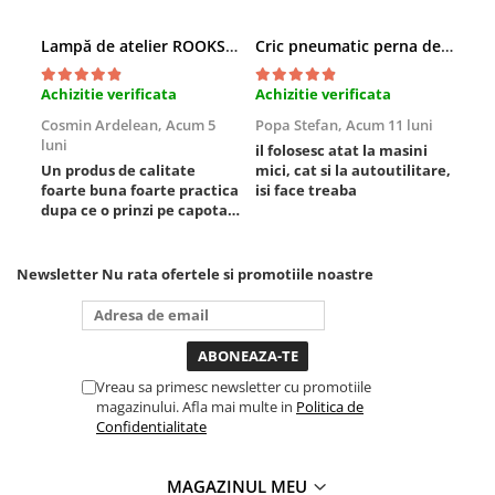
Lampă de atelier ROOKS B2 HYBRID pentru capotă, 2000 lumeni, 5000 mAh
Cric pneumatic perna de aer cu inaltator 6T
Achizitie verificata
Achizitie verificata
Ach
Cosmin Ardelean,
Acum 5
Popa Stefan,
Acum 11 luni
Flo
luni
lun
il folosesc atat la masini
Un produs de calitate
mici, cat si la autoutilitare,
rez
foarte buna foarte practica
isi face treaba
dupa ce o prinzi pe capota
poti sa o dai mai in stanga
sau in dreapta unde ai
nevoie lumina puternica si
Newsletter
Nu rata ofertele si promotiile noastre
de la baterie care tine
destul de mult dar daca o
bagi la priza nu mai ai
treaba toata ziua ,ce...
Vreau sa primesc newsletter cu promotiile
magazinului. Afla mai multe in
Politica de
Confidentialitate
MAGAZINUL MEU