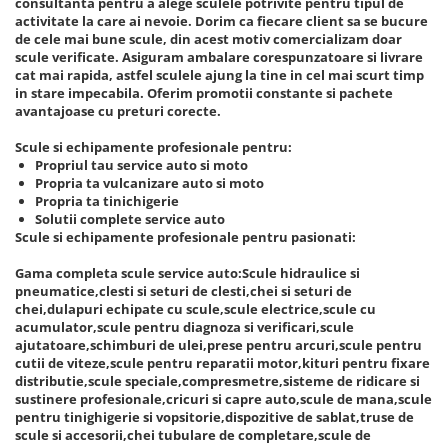
consultanta pentru a alege sculele potrivite pentru tipul de
activitate la care ai nevoie. Dorim ca fiecare client sa se bucure
de cele mai bune scule, din acest motiv comercializam doar
scule verificate. Asiguram ambalare corespunzatoare si livrare
cat mai rapida, astfel sculele ajung la tine in cel mai scurt timp
in stare impecabila. Oferim promotii constante si pachete
avantajoase cu preturi corecte.
Scule si echipamente profesionale pentru:
Propriul tau service auto si moto
Propria ta vulcanizare auto si moto
Propria ta tinichigerie
Solutii complete service auto
Scule si echipamente profesionale pentru pasionati:
Gama completa scule service auto:Scule hidraulice si
pneumatice,clesti si seturi de clesti,chei si seturi de
chei,dulapuri echipate cu scule,scule electrice,scule cu
acumulator,scule pentru diagnoza si verificari,scule
ajutatoare,schimburi de ulei,prese pentru arcuri,scule pentru
cutii de viteze,scule pentru reparatii motor,kituri pentru fixare
distributie,scule speciale,compresmetre,sisteme de ridicare si
sustinere profesionale,cricuri si capre auto,scule de mana,scule
pentru tinighigerie si vopsitorie,dispozitive de sablat,truse de
scule si accesorii,chei tubulare de completare,scule de