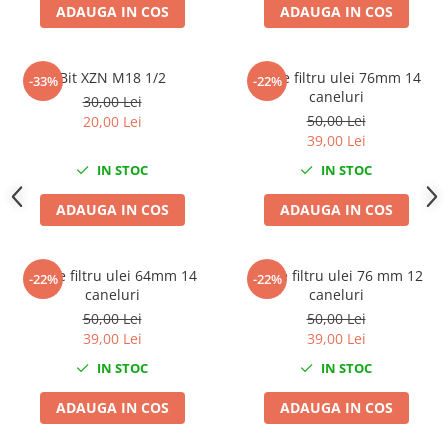
ADAUGA IN COS
ADAUGA IN COS
Scule fixare distributie
Alfa romeo
Audi
Bit XZN M18 1/2
Cheie filtru ulei 76mm 14
-33%
-22%
Bmw
caneluri
30,00 Lei
50,00 Lei
Chevrolet
20,00 Lei
39,00 Lei
Chrysler
IN STOC
IN STOC
Citroen
Dacia
ADAUGA IN COS
ADAUGA IN COS
Fiat
Ford
Cheie filtru ulei 64mm 14
Cheie filtru ulei 76 mm 12
Jaguar
-22%
-22%
caneluri
caneluri
Jeep
50,00 Lei
50,00 Lei
Lancia
39,00 Lei
39,00 Lei
Land Rover
IN STOC
IN STOC
Mazda
Mercedes
ADAUGA IN COS
ADAUGA IN COS
Mini