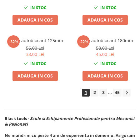
Sisteme de ridicare si sustinere
IN STOC
IN STOC
Capre Auto
ADAUGA IN COS
ADAUGA IN COS
Cricuri Hidraulice
Surubelnite Si Biti
Cleste autoblocant 125mm
Cleste autoblocant 180mm
Truse de biti
-32%
-22%
56,00 Lei
58,00 Lei
Truse de surubelnite
38,00 Lei
45,00 Lei
Vulcanizare
IN STOC
IN STOC
Masini de dejantat roti
Masini de echilibrat roti
ADAUGA IN COS
ADAUGA IN COS
Piese de schimb
Scule Vulcanizare
1
2
3
45
...
Black tools
-
Scule si Echipamente Profesionale pentru Mecanici
& Pasionati
Ne mandrim cu peste 4 ani de experienta in domeniu. Asiguram