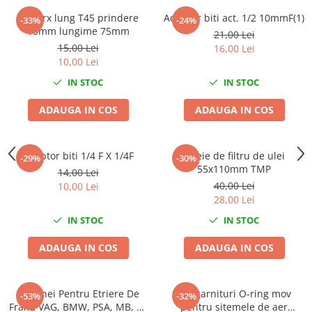
Nissan
Bit torx lung T45 prindere
Adaptor biti act. 1/2 10mmF(1)
-33%
-24%
Opel
10mm lungime 75mm
21,00 Lei
Peugeot
15,00 Lei
16,00 Lei
10,00 Lei
Renault
Rover
IN STOC
IN STOC
Saab
ADAUGA IN COS
ADAUGA IN COS
Seat
Skoda
Suzuki
Adaptor biti 1/4 F X 1/4F
Cheie de filtru de ulei
-29%
-30%
55x110mm TMP
Universale
14,00 Lei
40,00 Lei
10,00 Lei
Volkswagen
28,00 Lei
Volvo
IN STOC
IN STOC
Scule pentru tinichigerie
Scule Pneumatice
ADAUGA IN COS
ADAUGA IN COS
Accesorii Pneumatice
Alte scule pneumatice
Set Chei Pentru Etriere De
Set garnituri O-ring mov
-53%
-32%
Chei cu clichet
Frana VAG, BMW, PSA, MB, 11
pentru sitemele de aer