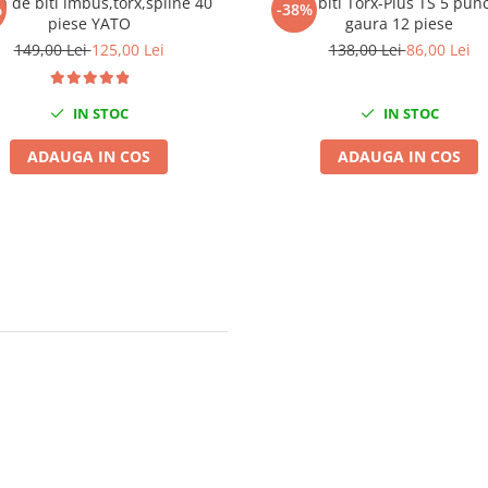
a de biti imbus,torx,spline 40
Trusa biti Torx-Plus TS 5 pun
%
-38%
piese YATO
gaura 12 piese
149,00 Lei
125,00 Lei
138,00 Lei
86,00 Lei
IN STOC
IN STOC
ADAUGA IN COS
ADAUGA IN COS