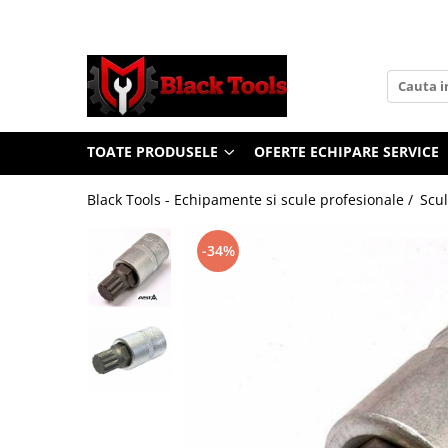
Toate Produsele
Scule Service Auto
Chei Si Truse De Chei
TOATE PRODUSELE
OFERTE ECHIPARE SERVICE
Chei combinate
Chei Combinate Cu Clichet
Black Tools - Echipamente si scule profesionale /
Scul
Chei Cotite
Chei speciale
-34%
Clesti Si Seturi De Clesti
Clesti autoblocanti
Clesti pentru sertizat
Clesti pentru sigurante
Clesti reglabili pentru tevi
Clesti service auto
Clesti universali