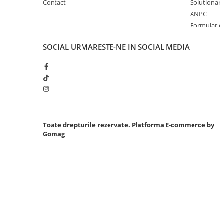
Contact
Solutionare
Chei cu clichet
ANPC
Compresoare
Formular 
Filtre Pneumatice
SOCIAL
URMARESTE-NE IN SOCIAL MEDIA
Furtune Aer Comprimat
Masini de gaurit si taiat
Pistoale de vopsit
Pistoale Pneumatice
Polizoare biax
Scule pentru nituit si capsat
Toate drepturile rezervate.
Platforma E-commerce by
Slefuitoare Pneumatice
Gomag
Scule speciale
Diagnoza si masurari
Injectoare
Motor
Rulmenti,Bucsi si Extractoare
Sistem directie
Sistem franare