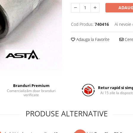
ADAUG
Cod Produs:
740416
Ai nevoie 
Adauga la Favorite
Cere 
Branduri Premium
Retur rapid si sim
Comercializăm doar branduri
Ai 15 zile la dispozit
verificate
PRODUSE ALTERNATIVE