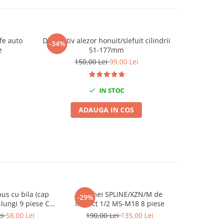
fe auto
Dispozitiv alezor honuit/slefuit cilindrii
Set capr
-34%
-19%
e
51-177mm
150,00 Lei
99,00 Lei
2
IN STOC
ADAUGA IN COS
us cu bila (cap
Set chei SPLINE/XZN/M de
Bit H9 (i
-29%
-37%
a-lungi 9 piese CR-
impact 1/2 M5-M18 8 piese
 TMP
ei
58,00 Lei
190,00 Lei
135,00 Lei
59,0