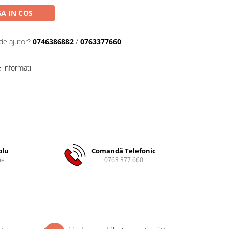
A IN COS
de ajutor?
0746386882
/
0763377660
informatii
plu
Comandă Telefonic
ie
0763 377 660