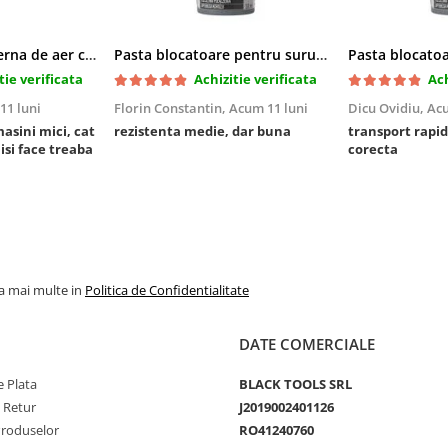
Cric pneumatic perna de aer cu inaltator 6T
Pasta blocatoare pentru suruburi,rezistenta medie
tie verificata
Achizitie verificata
Ach
11 luni
Florin Constantin,
Acum 11 luni
Dicu Ovidiu,
Acu
masini mici, cat
rezistenta medie, dar buna
transport rapid
 isi face treaba
corecta
la mai multe in
Politica de Confidentialitate
DATE COMERCIALE
 Plata
BLACK TOOLS SRL
e Retur
J2019002401126
Produselor
RO41240760