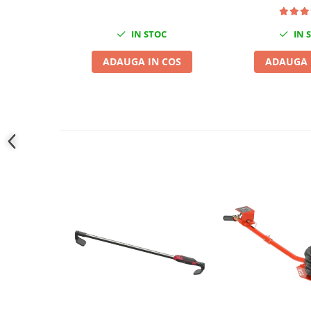
Slefuitoare electrice
Scule fixare distributie
IN STOC
IN 
Alfa romeo
ADAUGA IN COS
ADAUGA 
Audi
Bmw
Chevrolet
Chrysler
Citroen
Dacia
Fiat
Ford
Jaguar
Jeep
Lancia
Land Rover
Mazda
Mercedes