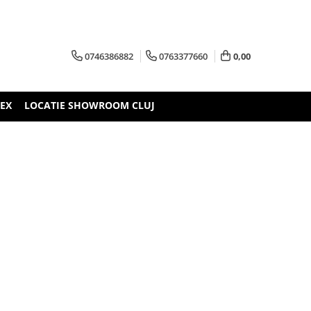
0746386882
0763377660
0,00
TEX
LOCATIE SHOWROOM CLUJ