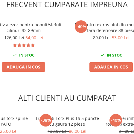
FRECVENT CUMPARATE IMPREUNA
tiv alezor pentru honuit/slefuit
Set pentru extras pini din mu
-40%
cilindri 32-89mm
fara deterioare 38 pies
126,00 Lei
64,00 Lei
89,00 Lei
53,00 Lei
IN STOC
IN STOC
ADAUGA IN COS
ADAUGA IN COS
ALTI CLIENTI AU CUMPARAT
us,torx,spline
Trusa biti Torx-Plus TS 5 puncte
Set chei imb
-38%
-40%
e YATO
cu gaura 12 piese
rotunjit) extr
V
25,00 Lei
138,00 Lei
86,00 Lei
97,00 L