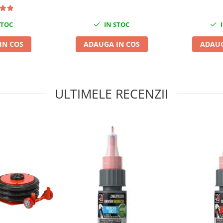
STOC
IN STOC
I
IN COS
ADAUGA IN COS
ADAUG
ULTIMELE RECENZII