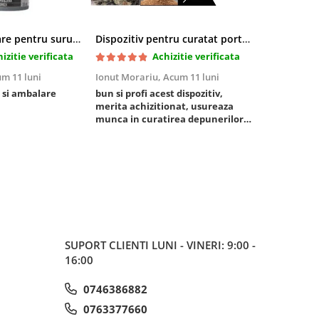
Pasta blocatoare pentru suruburi,rezistenta inalta
Dispozitiv pentru curatat porturi admisie si evacuare fara demontare cu coji de nuca si accesorii incluse
izitie verificata
Achizitie verificata
m 11 luni
Ionut Morariu,
Acum 11 luni
Marian Stat
 si ambalare
bun si profi acest dispozitiv,
un pachet ra
merita achizitionat, usureaza
foarte bun, 
munca in curatirea depunerilor
rezistent
de carbon in admisie
SUPORT CLIENTI
LUNI - VINERI: 9:00 -
16:00
0746386882
0763377660