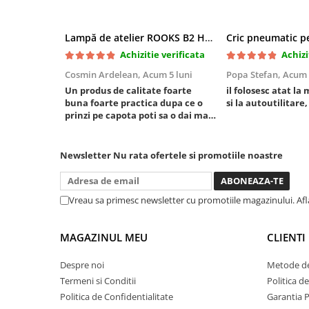
Mini
Nissan
Lampă de atelier ROOKS B2 HYBRID pentru capotă, 2000 lumeni, 5000 mAh
Opel
Achizitie verificata
Achizi
Peugeot
Cosmin Ardelean,
Acum 5 luni
Popa Stefan,
Acum 
Renault
Un produs de calitate foarte
il folosesc atat la 
buna foarte practica dupa ce o
si la autoutilitare,
Rover
prinzi pe capota poti sa o dai mai
Saab
in stanga sau in dreapta unde ai
Seat
nevoie lumina puternica si de la
baterie care tine destul de mult
Newsletter
Nu rata ofertele si promotiile noastre
Skoda
dar daca o bagi la priza nu mai ai
Suzuki
treaba toata ziua ,ce...
Universale
Vreau sa primesc newsletter cu promotiile magazinului. Af
Volkswagen
Volvo
MAGAZINUL MEU
CLIENTI
Scule pentru tinichigerie
Despre noi
Metode de
Scule Pneumatice
Termeni si Conditii
Politica d
Accesorii Pneumatice
Politica de Confidentialitate
Garantia 
Alte scule pneumatice