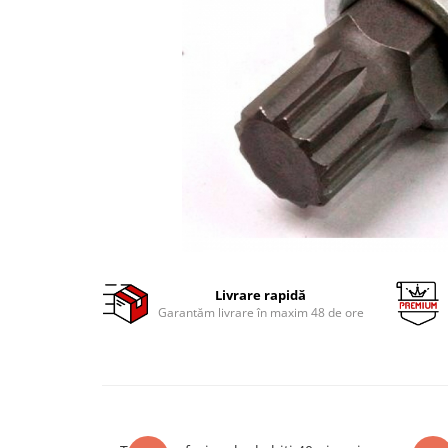
Clima/Aer conditionat
Cricuri cutie viteze
Dispozitive de sablat & accesorii
Dispozitive spalat piese
Dulapuri Bancuri Carucioare
Bancuri de lucru
Carucioare pentru marfa
Cutii pentru scule
Dulapuri echipate
Dulapuri pentru scule
Module scule
Livrare rapidă
Garantăm livrare în maxim 48 de ore
Echipamente De Sudura
Aparate taiere cu plasma
Autogen
Invertoare Sudura
Magneti fixare sudura