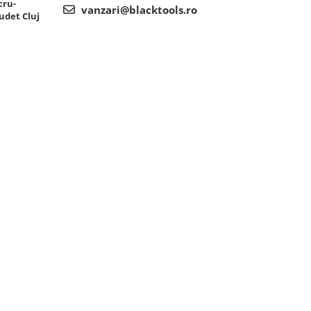
cru-
vanzari@blacktools.ro
udet Cluj