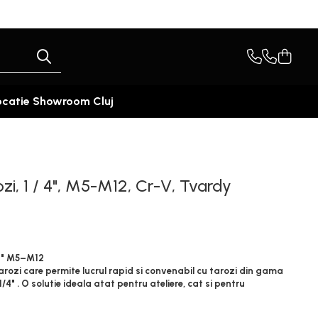
ocatie Showroom Cluj
zi, 1 / 4", M5-M12, Cr-V, Tvardy
/4" M5–M12
rozi care permite lucrul rapid si convenabil cu tarozi din gama
/4" . O solutie ideala atat pentru ateliere, cat si pentru