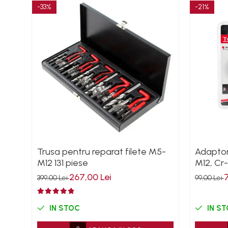
-33%
-21%
Magneti fixare sudura
Mig-Mag
Sudura In Puncte
Tig-Wig
Pompe si Cilindri Hidraulici
Prese pentru arcuri
Redresoare,Roboti
Pornire,Cabluri Curent
Schimb ulei
Accesorii schimb ulei
Trusa pentru reparat filete M5-
Adaptor 
Chei buson baie ulei
M12 131 piese
M12, Cr
Chei filtru ulei
267,00 Lei
399,00 Lei
99,00 Lei
Recuperatoare de ulei
Scule Ajutatoare
IN STOC
IN S
Scule De Mana si Unelte
Aparate de nituit si capsat