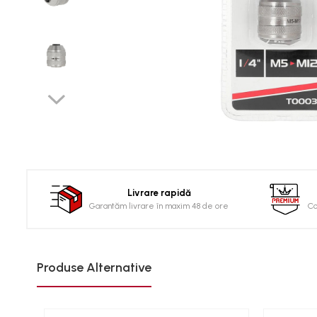
Clima/Aer conditionat
Cricuri cutie viteze
Dispozitive de sablat &
accesorii
Dispozitive spalat piese
Dulapuri Bancuri Carucioare
Bancuri de lucru
Carucioare pentru marfa
Cutii pentru scule
Livrare rapidă
Dulapuri echipate
Garantăm livrare în maxim 48 de ore
Co
Dulapuri pentru scule
Module scule
Echipamente De Sudura
Produse Alternative
Aparate taiere cu plasma
Autogen
Invertoare Sudura