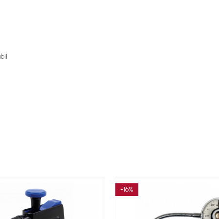
bil
-16%