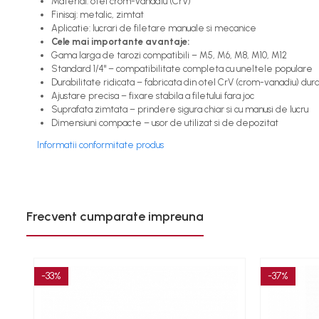
Material: otel crom-vanadiu (CrV)
Finisaj: metalic, zimtat
Polizoare unghiulare
Aplicatie: lucrari de filetare manuale si mecanice
Rindele
Cele mai importante avantaje:
Slefuitoare electrice
Gama larga de tarozi compatibili – M5, M6, M8, M10, M12
Standard 1/4" – compatibilitate completa cu uneltele populare
Scule fixare distributie
Durabilitate ridicata – fabricata din otel CrV (crom-vanadiu) dura
Alfa romeo
Ajustare precisa – fixare stabila a filetului fara joc
Suprafata zimtata – prindere sigura chiar si cu manusi de lucru
Audi
Dimensiuni compacte – usor de utilizat si de depozitat
Bmw
Informatii conformitate produs
Chevrolet
Chrysler
Citroen
Dacia
Frecvent cumparate impreuna
Fiat
Ford
Jaguar
-33%
-37%
Jeep
Lancia
Land Rover