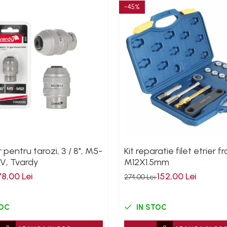
-45%
pentru tarozi, 3 / 8", M5-
Kit reparatie filet etrier f
-V, Tvardy
M12X1.5mm
78,00 Lei
152,00 Lei
274,00 Lei
TOC
IN STOC