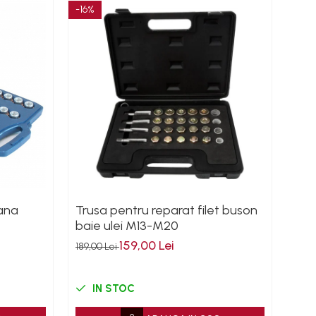
-16%
-24
rana
Trusa pentru reparat filet buson
Adap
baie ulei M13-M20
M19
159,00 Lei
189,00 Lei
210,
IN STOC
I