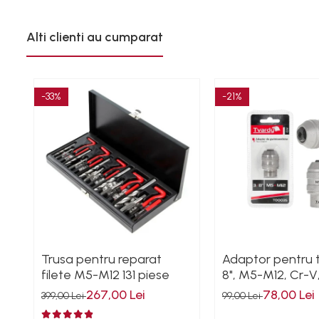
Scule Pneumatice
Accesorii Pneumatice
Alti clienti au cumparat
Alte scule pneumatice
Chei cu clichet
Compresoare
-33%
-21%
Filtre Pneumatice
Furtune Aer Comprimat
Masini de gaurit si taiat
Pistoale de vopsit
Pistoale Pneumatice
Polizoare biax
Scule pentru nituit si capsat
Slefuitoare Pneumatice
Scule speciale
Trusa pentru reparat
Adaptor pentru ta
Diagnoza si masurari
filete M5-M12 131 piese
8", M5-M12, Cr-V
Injectoare
267,00 Lei
78,00 Lei
399,00 Lei
99,00 Lei
Motor