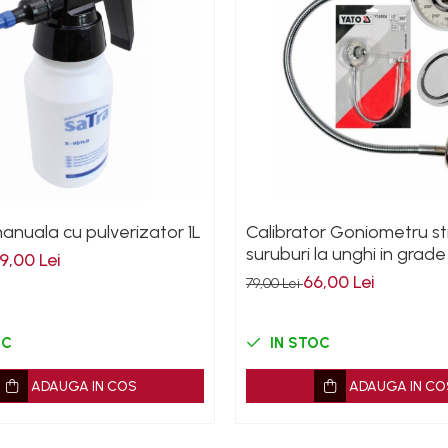
nuala cu pulverizator 1L
Calibrator Goniometru st
suruburi la unghi in grade
9,00 Lei
suport magnetic
66,00 Lei
79,00 Lei
OC
IN STOC
ADAUGA IN COS
ADAUGA IN CO