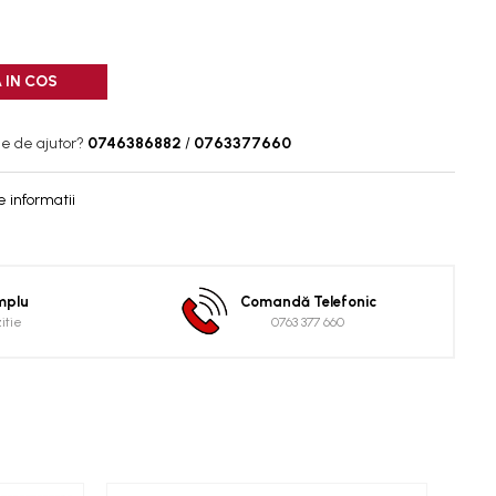
 IN COS
ie de ajutor?
0746386882
/
0763377660
 informatii
implu
Comandă Telefonic
zitie
0763 377 660