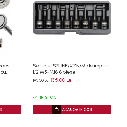
rans
Set chei SPLINE/XZN/M de impact
S
 cu
1/2 M5-M18 8 piese
c
135,00 Lei
190,00 Lei
24
IN STOC
S
ADAUGA IN COS