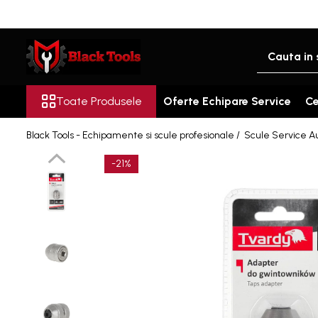
Toate Produsele
Scule Service Auto
Chei Si Truse De Chei
Toate Produsele
Oferte Echipare Service
Ce
Chei combinate
Black Tools - Echipamente si scule profesionale /
Scule Service A
Chei Combinate Cu Clichet
Chei Cotite
-21%
Chei speciale
Clesti Si Seturi De Clesti
Clesti autoblocanti
Clesti pentru sertizat
Clesti pentru sigurante
Clesti reglabili pentru tevi
Clesti service auto
Clesti universali