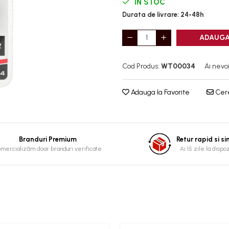
IN STOC
Durata de livrare:
24-48h
ADAUGA
Cod Produs:
WT00034
Ai nevo
Adauga la Favorite
Cere
Branduri Premium
Retur rapid si s
mercializăm doar branduri verificate
Ai 15 zile la dispo