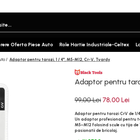
rere Oferta Piese Auto
Role Hartie Industriale-Celtex
L
uto /
Adaptor pentru tarozi, 1 / 4", M5-M12, Cr-V, Tvardy
Adaptor pentru taro
99,00 Lei
78,00 Lei
Adaptor pentru tarozi CrV de 1
Un adaptor profesional pentru ta
M5–M12 folosind scule cu tija de 1
pasionatii de bricolaj.