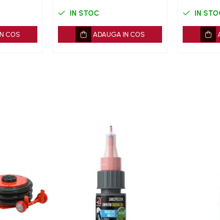
IN STOC
IN STO
N COS
ADAUGA IN COS