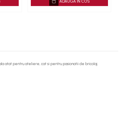
S
ADAUGA IN COS
a atat pentru ateliere, cat si pentru pasionatii de bricolaj.