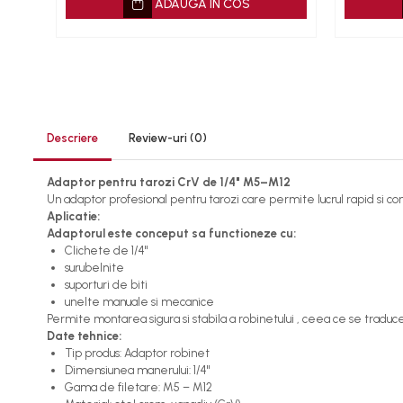
ADAUGA IN COS
Burghie
Capsatoare tapiterie
Chei de Forta
Chei Dinamometrice
Ciocane Dalti si Dornuri
Gresoare
Descriere
Review-uri
(0)
Reparat Filete
Adaptor pentru tarozi CrV de 1/4" M5–M12
Scule Electrice
Un adaptor profesional pentru tarozi care permite lucrul rapid si conv
Aeroterme si Incalzitoare
Aplicatie:
Adaptorul este conceput sa functioneze cu:
Aparate de spalat cu presiune
Clichete de 1/4"
Aspiratoare industriale
surubelnite
Lampi si Lanterne
suporturi de biti
unelte manuale si mecanice
Masini de insurubat si gaurit
Permite montarea sigura si stabila a robinetului , ceea ce se traduce
Masini de polishat
Date tehnice:
Tip produs: Adaptor robinet
Pistoale aer cald
Dimensiunea manerului: 1/4"
Pistoale de lipit
Gama de filetare: M5 – M12
Pistoale electrice de impact