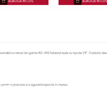
ADAUGA IN COS
ADAUGA IN CO
enabil cu tarozi din gama M5–M12 folosind scule cu tija de 1/4" . O solutie ideal
 printr-o precizie si o siguranta sporite in munca.