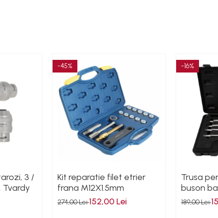
-45%
-16%
rozi, 3 /
Kit reparatie filet etrier
Trusa pen
, Tvardy
frana M12X1.5mm
buson ba
152,00 Lei
1
274,00 Lei
189,00 Lei