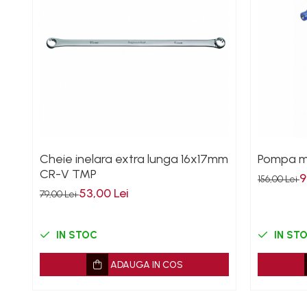
Mazda
Mercedes
Mini
Nissan
Opel
Peugeot
Renault
Rover
Cheie inelara extra lunga 16x17mm
Pompa ma
Saab
CR-V TMP
9
Seat
156,00 Lei
53,00 Lei
79,00 Lei
Skoda
Suzuki
Universale
IN STOC
IN ST
Volkswagen
ADAUGA IN COS
Volvo
Scule pentru tinichigerie