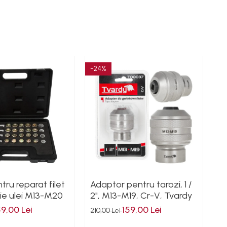
-24%
tru reparat filet
Adaptor pentru tarozi, 1 /
ie ulei M13-M20
2", M13-M19, Cr-V, Tvardy
59,00 Lei
159,00 Lei
210,00 Lei