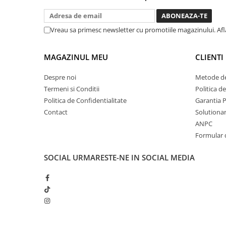
dar daca o bagi la priza nu mai ai
Chei cu clichet
treaba toata ziua ,ce...
Compresoare
Vreau sa primesc newsletter cu promotiile magazinului. Af
Filtre Pneumatice
Furtune Aer Comprimat
MAGAZINUL MEU
CLIENTI
Masini de gaurit si taiat
Despre noi
Metode de
Pistoale de vopsit
Termeni si Conditii
Politica d
Pistoale Pneumatice
Politica de Confidentialitate
Garantia 
Polizoare biax
Contact
Solutionare
Scule pentru nituit si capsat
ANPC
Slefuitoare Pneumatice
Formular 
Scule speciale
SOCIAL
URMARESTE-NE IN SOCIAL MEDIA
Diagnoza si masurari
Injectoare
Motor
Rulmenti,Bucsi si Extractoare
Sistem directie
Sistem franare