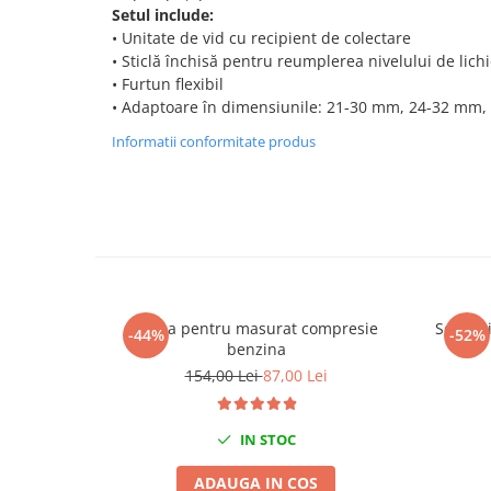
Setul include:
Chei de Forta
• Unitate de vid cu recipient de colectare
Chei Dinamometrice
• Sticlă închisă pentru reumplerea nivelului de lich
Ciocane Dalti si Dornuri
• Furtun flexibil
• Adaptoare în dimensiunile: 21-30 mm, 24-32 mm
Gresoare
Reparat Filete
Informatii conformitate produs
Scule Electrice
Aeroterme si Incalzitoare
Aparate de spalat cu presiune
Aspiratoare industriale
Lampi si Lanterne
Masini de insurubat si gaurit
Trusa pentru masurat compresie
Set per
-44%
-52%
Masini de polishat
benzina
Pistoale aer cald
154,00 Lei
87,00 Lei
Pistoale de lipit
Pistoale electrice de impact
IN STOC
Polizoare unghiulare
ADAUGA IN COS
Rindele