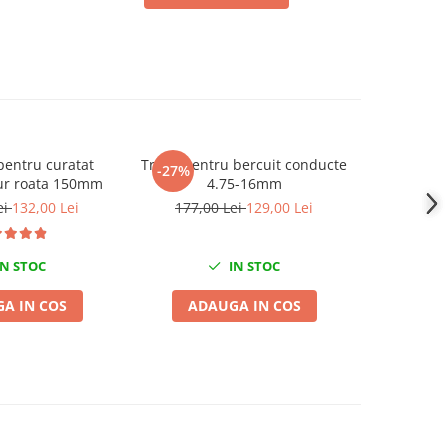
pentru curatat
Trusa pentru bercuit conducte
Parghie 
-27%
-23%
ur roata 150mm
4.75-16mm
extragerea
articulati
ei
132,00 Lei
177,00 Lei
129,00 Lei
480,0
N STOC
IN STOC
A IN COS
ADAUGA IN COS
ADA