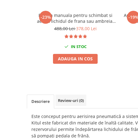
Mig-Mag
Sudura In Puncte
Pompa manuala pentru schimbat si
Aparat
-23%
-19
Tig-Wig
aerisit lichidul de frana sau ambreiaj
Pompe si Cilindri Hidraulici
3L
488,00 Lei
378,00 Lei
Prese pentru arcuri
Redresoare,Roboti Pornire,Cabluri
IN STOC
Curent
ADAUGA IN COS
Schimb ulei
Accesorii schimb ulei
Chei buson baie ulei
Chei filtru ulei
Recuperatoare de ulei
Review-uri
(0)
Descriere
Scule Ajutatoare
Scule De Mana si Unelte
Este conceput pentru aerisirea pneumatică a sistem
Aparate de nituit si capsat
Kitul este fabricat din materiale de înaltă calitate. V
Burghie
rezervorului permite îndepărtarea lichidului de frân
să pompați pedala de frână.
Capsatoare tapiterie