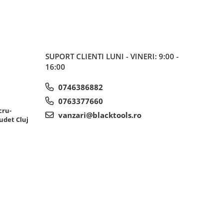
SUPORT CLIENTI
LUNI - VINERI: 9:00 -
16:00
0746386882
0763377660
cru-
vanzari@blacktools.ro
udet Cluj