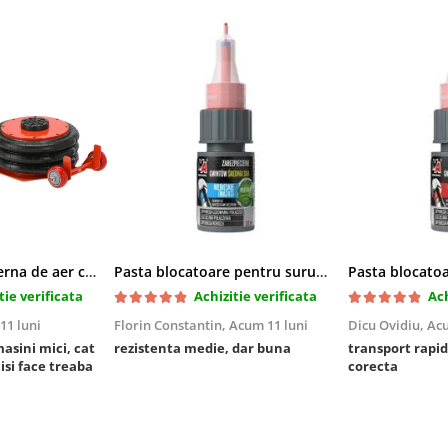
Cric pneumatic perna de aer cu inaltator 6T
Pasta blocatoare pentru suruburi,rezistenta medie
tie verificata
Achizitie verificata
Ach
11 luni
Florin Constantin,
Acum 11 luni
Dicu Ovidiu,
Acu
masini mici, cat
rezistenta medie, dar buna
transport rapid
 isi face treaba
corecta