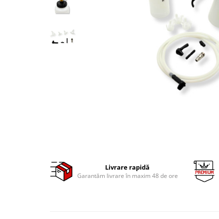
Clima/Aer conditionat
Cricuri cutie viteze
Dispozitive de sablat & accesorii
Dispozitive spalat piese
Dulapuri Bancuri Carucioare
Bancuri de lucru
Carucioare pentru marfa
Cutii pentru scule
Dulapuri echipate
Dulapuri pentru scule
Module scule
Echipamente De Sudura
Livrare rapidă
Aparate taiere cu plasma
Garantăm livrare în maxim 48 de ore
Autogen
Invertoare Sudura
Magneti fixare sudura