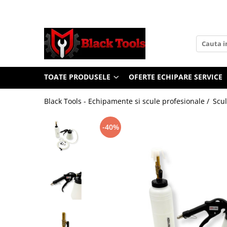
Toate Produsele
Scule Service Auto
Chei Si Truse De Chei
TOATE PRODUSELE
OFERTE ECHIPARE SERVICE
Chei combinate
Chei Combinate Cu Clichet
Black Tools - Echipamente si scule profesionale /
Scul
Chei Cotite
Chei speciale
-40%
Clesti Si Seturi De Clesti
Clesti autoblocanti
Clesti pentru sertizat
Clesti pentru sigurante
Clesti reglabili pentru tevi
Clesti service auto
Clesti universali