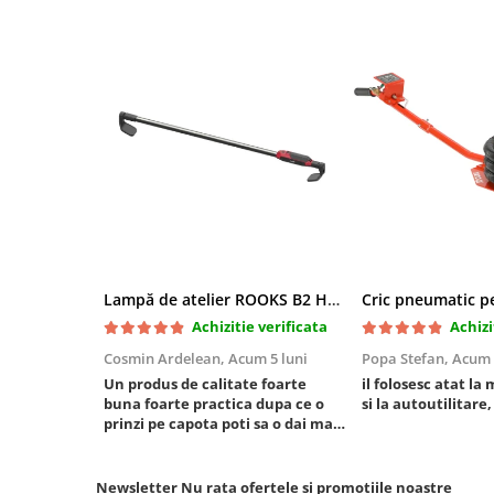
Mini
Nissan
Opel
Peugeot
Renault
Rover
Saab
Seat
Skoda
Suzuki
Lampă de atelier ROOKS B2 HYBRID pentru capotă, 2000 lumeni, 5000 mAh
Universale
Achizitie verificata
Achizi
Volkswagen
Cosmin Ardelean,
Acum 5 luni
Popa Stefan,
Acum 
Volvo
Un produs de calitate foarte
il folosesc atat la 
Scule pentru tinichigerie
buna foarte practica dupa ce o
si la autoutilitare,
prinzi pe capota poti sa o dai mai
Scule Pneumatice
in stanga sau in dreapta unde ai
nevoie lumina puternica si de la
Accesorii Pneumatice
baterie care tine destul de mult
Newsletter
Nu rata ofertele si promotiile noastre
Alte scule pneumatice