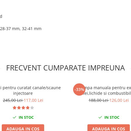
id
, 28-37 mm, 32-41 mm
FRECVENT CUMPARATE IMPREUNA
ii pentru curatat canale/scaune
Pompa manuala pentru ex
-33%
injectoare
ulei,lichide si combustibil
245,00 Lei
117,00 Lei
188,00 Lei
126,00 Lei
IN STOC
IN STOC
ADAUGA IN COS
ADAUGA IN COS