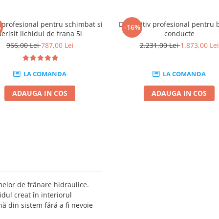
 profesional pentru schimbat si
Dispozitiv profesional pentru 
%
-16%
aerisit lichidul de frana 5l
conducte
966,00 Lei
787,00 Lei
2.231,00 Lei
1.873,00 Lei
LA COMANDA
LA COMANDA
ADAUGA IN COS
ADAUGA IN COS
elor de frânare hidraulice.
idul creat în interiorul
ă din sistem fără a fi nevoie