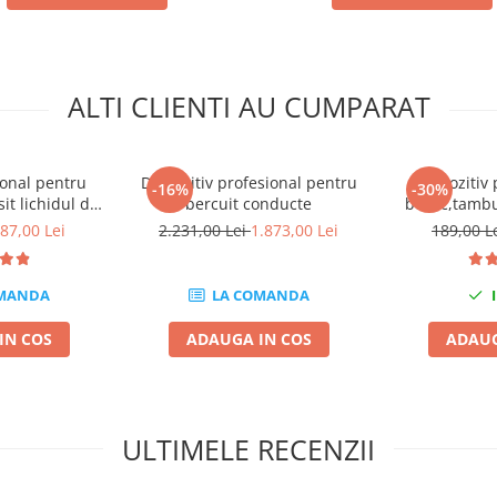
ALTI CLIENTI AU CUMPARAT
ional pentru
Dispozitiv profesional pentru
Dispozitiv 
-16%
-30%
it lichidul de
bercuit conducte
butuc,tamb
 5l
87,00 Lei
2.231,00 Lei
1.873,00 Lei
189,00 L
MANDA
LA COMANDA
I
IN COS
ADAUGA IN COS
ADAUG
ULTIMELE RECENZII