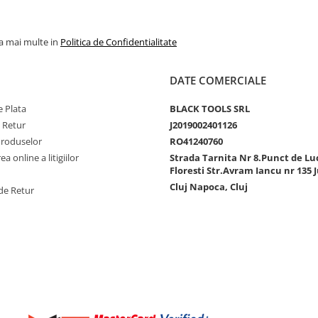
la mai multe in
Politica de Confidentialitate
DATE COMERCIALE
 Plata
BLACK TOOLS SRL
e Retur
J2019002401126
Produselor
RO41240760
a online a litigiilor
Strada Tarnita Nr 8.Punct de Lu
Floresti Str.Avram Iancu nr 135 J
Cluj Napoca, Cluj
de Retur