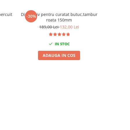
bercuit
Dispozitiv pentru curatat butuc,tambur
Trusa pentr
-30%
-27%
roata 150mm
189,00 Lei
132,00 Lei
177,
IN STOC
ADAUGA IN COS
A