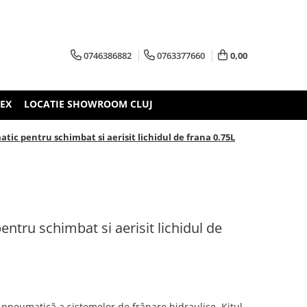
0746386882
0763377660
0,00
TEX
LOCATIE SHOWROOM CLUJ
tic pentru schimbat si aerisit lichidul de frana 0.75L
ntru schimbat si aerisit lichidul de
 pneumatică a sistemelor de frânare hidraulice. Kitul