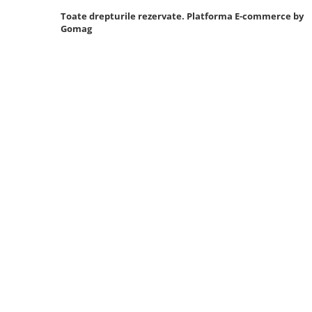
Toate drepturile rezervate.
Platforma E-commerce by
Sistem Vibro-Power
Gomag
Sisteme de ridicare si sustinere
Capre Auto
Cricuri Hidraulice
Surubelnite Si Biti
Truse de biti
Truse de surubelnite
Vulcanizare
Masini de dejantat roti
Masini de echilibrat roti
Piese de schimb
Scule Vulcanizare
Truse de scule si accesorii
Truse de scule
Truse si accesorii 1/2
Truse si Accesorii 1/4