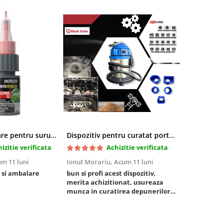
Pasta blocatoare pentru suruburi,rezistenta inalta
Dispozitiv pentru curatat porturi admisie si evacuare fara demontare cu coji de nuca si accesorii incluse
izitie verificata
Achizitie verificata
m 11 luni
Ionut Morariu,
Acum 11 luni
Marian Stat
 si ambalare
bun si profi acest dispozitiv,
un pachet ra
merita achizitionat, usureaza
foarte bun, 
munca in curatirea depunerilor
rezistent
de carbon in admisie