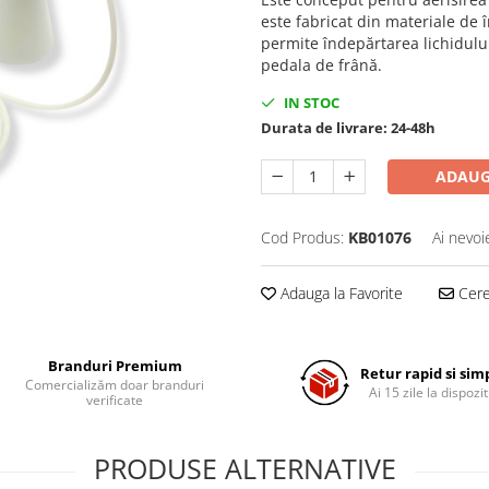
este fabricat din materiale de în
permite îndepărtarea lichidului
pedala de frână.
IN STOC
Durata de livrare:
24-48h
ADAUG
Cod Produs:
KB01076
Ai nevoi
Adauga la Favorite
Cere 
Branduri Premium
Retur rapid si sim
Comercializăm doar branduri
Ai 15 zile la dispozit
verificate
PRODUSE ALTERNATIVE