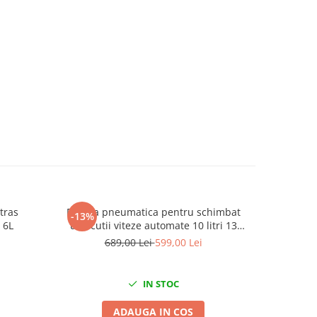
tras
Pompa pneumatica pentru schimbat
Trusa pe
-13%
-42%
 6L
ulei cutii viteze automate 10 litri 13
adaptoare
689,00 Lei
599,00 Lei
IN STOC
ADAUGA IN COS