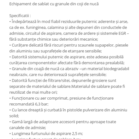
Nissan
Echipament de sablat cu granule din coji de nucă
Opel
Specificatii :
Peugeot
• Îndepărtează în mod fiabil reziduurile puternic aderente și arse,
ca de ex. funinginea, calamina și alte depuneri din conductele de
Renault
admisie, circuitul de aspirare, camera de ardere și sistemele EGR –
Rover
fără substanțe chimice sau deteriorări mecanice;
Saab
• Curățare delicată fără riscuri pentru scaunele supapelor, piesele
din aluminiu sau suprafețele de etanșare sensibile;
Seat
• Datorită sistemului puternic de aspirare, este adesea posibilă
Skoda
curățarea componentelor afectate fără demontarea prealabilă;
Suzuki
• Granule din coajă de nucă ca abraziv –un material biodegradabil
neabraziv, care nu deteriorează suprafețele sensibile;
Universale
• Datorită funcției de filtrare/sitei, depunerile grosiere sunt
Volkswagen
separate de materialul de sablare.Materialul de sablare poate fi
reutilizat de mai multe ori;
Volvo
• Funcționare cu aer comprimat, presiune de funcționare
Scule pentru tinichigerie
recomandată 6,3 bar;
• Cu lance dreaptă și curbată în pistolde pulverizare din aluminiu
Scule Pneumatice
solid;
Accesorii Pneumatice
• Gamă largă de adaptoare accesorii pentru aproape toate
canalele de admisie;
Alte scule pneumatice
• Lungimea furtunului de aspirare 2,5 m;
Chei cu clichet