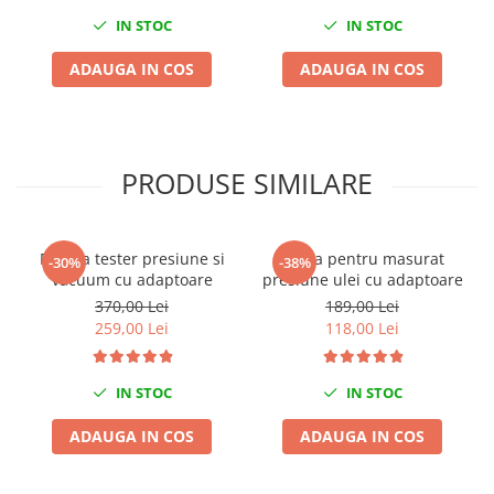
Sisteme de ridicare si sustinere
IN STOC
IN STOC
Capre Auto
ADAUGA IN COS
ADAUGA IN COS
Cricuri Hidraulice
Surubelnite Si Biti
Truse de biti
PRODUSE SIMILARE
Truse de surubelnite
Vulcanizare
Masini de dejantat roti
Pompa tester presiune si
Trusa pentru masurat
-30%
-38%
Masini de echilibrat roti
vacuum cu adaptoare
presiune ulei cu adaptoare
Piese de schimb
370,00 Lei
189,00 Lei
Scule Vulcanizare
259,00 Lei
118,00 Lei
IN STOC
IN STOC
ADAUGA IN COS
ADAUGA IN COS