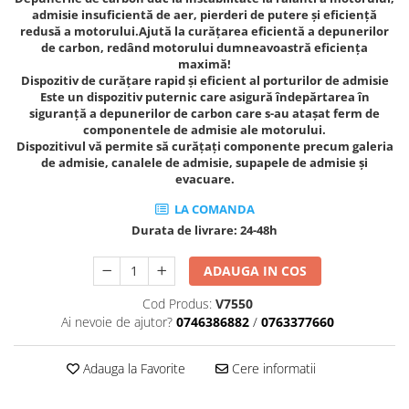
admisie insuficientă de aer, pierderi de putere și eficiență
Tig-Wig
redusă a motorului.Ajută la curățarea eficientă a depunerilor
Pompe si Cilindri Hidraulici
de carbon, redând motorului dumneavoastră eficiența
maximă!
Prese pentru arcuri
Dispozitiv de curățare rapid și eficient al porturilor de admisie
Este un dispozitiv puternic care asigură îndepărtarea în
Redresoare,Roboti Pornire,Cabluri
siguranță a depunerilor de carbon care s-au atașat ferm de
Curent
componentele de admisie ale motorului.
Dispozitivul vă permite să curățați componente precum galeria
Schimb ulei
de admisie, canalele de admisie, supapele de admisie și
Accesorii schimb ulei
evacuare.
Chei buson baie ulei
LA COMANDA
Chei filtru ulei
Durata de livrare:
24-48h
Recuperatoare de ulei
Scule Ajutatoare
ADAUGA IN COS
Scule De Mana si Unelte
Cod Produs:
V7550
Ai nevoie de ajutor?
0746386882
/
0763377660
Aparate de nituit si capsat
Burghie
Adauga la Favorite
Cere informatii
Capsatoare tapiterie
Chei de Forta