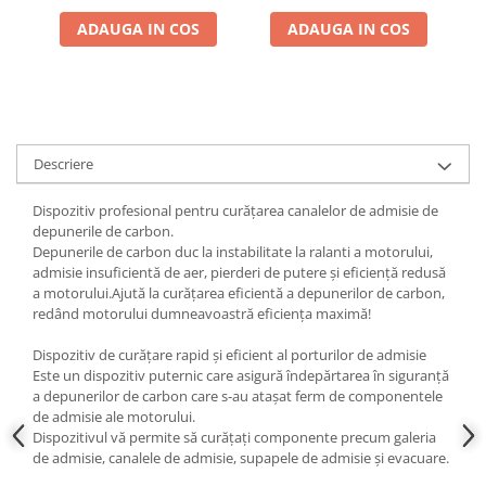
Scule fixare distributie
ADAUGA IN COS
ADAUGA IN COS
Alfa romeo
Audi
Bmw
Chevrolet
Chrysler
Descriere
Citroen
Dispozitiv profesional pentru curățarea canalelor de admisie de
Dacia
depunerile de carbon.
Fiat
Depunerile de carbon duc la instabilitate la ralanti a motorului,
admisie insuficientă de aer, pierderi de putere și eficiență redusă
Ford
a motorului.Ajută la curățarea eficientă a depunerilor de carbon,
Jaguar
redând motorului dumneavoastră eficiența maximă!
Jeep
Dispozitiv de curățare rapid și eficient al porturilor de admisie
Lancia
Este un dispozitiv puternic care asigură îndepărtarea în siguranță
Land Rover
a depunerilor de carbon care s-au atașat ferm de componentele
Mazda
de admisie ale motorului.
Dispozitivul vă permite să curățați componente precum galeria
Mercedes
de admisie, canalele de admisie, supapele de admisie și evacuare.
Mini