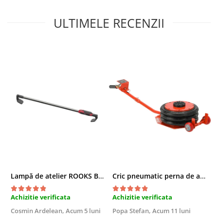
ULTIMELE RECENZII
Lampă de atelier ROOKS B2 HYBRID pentru capotă, 2000 lumeni, 5000 mAh
Cric pneumatic perna de aer cu inaltator 6T
Achizitie verificata
Achizitie verificata
A
Cosmin Ardelean,
Acum 5 luni
Popa Stefan,
Acum 11 luni
F