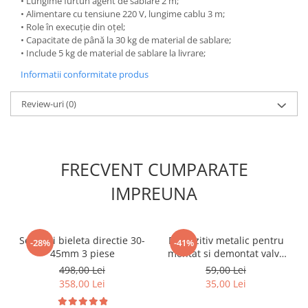
• Lungime furtun agent de sablare 2 m;
Compresoare
• Alimentare cu tensiune 220 V, lungime cablu 3 m;
• Role în execuție din oțel;
Filtre Pneumatice
• Capacitate de până la 30 kg de material de sablare;
Furtune Aer Comprimat
• Include 5 kg de material de sablare la livrare;
Masini de gaurit si taiat
Informatii conformitate produs
Pistoale de vopsit
Pistoale Pneumatice
Review-uri
(0)
Polizoare biax
Scule pentru nituit si capsat
Slefuitoare Pneumatice
FRECVENT CUMPARATE
Scule speciale
IMPREUNA
Diagnoza si masurari
Injectoare
Motor
Set chei bieleta directie 30-
Dispozitiv metalic pentru
-28%
-41%
Rulmenti,Bucsi si Extractoare
45mm 3 piese
montat si demontat valve
Sistem directie
tubeless 295mm
498,00 Lei
59,00 Lei
Sistem franare
358,00 Lei
35,00 Lei
Sistem Vibro-Power