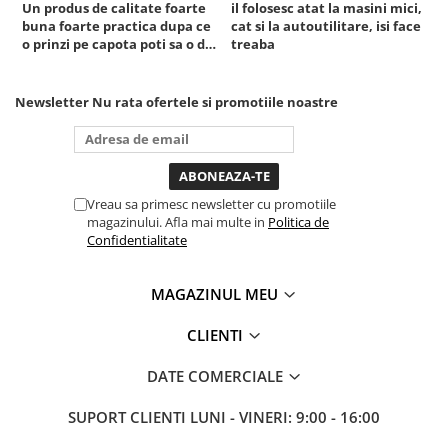
Un produs de calitate foarte
il folosesc atat la masini mici,
r
buna foarte practica dupa ce
cat si la autoutilitare, isi face
o prinzi pe capota poti sa o dai
treaba
mai in stanga sau in dreapta
unde ai nevoie lumina
puternica si de la baterie care
Newsletter
Nu rata ofertele si promotiile noastre
tine destul de mult dar daca o
bagi la priza nu mai ai treaba
toata ziua ,ce...
Vreau sa primesc newsletter cu promotiile
magazinului. Afla mai multe in
Politica de
Confidentialitate
MAGAZINUL MEU
CLIENTI
DATE COMERCIALE
SUPORT CLIENTI
LUNI - VINERI: 9:00 - 16:00