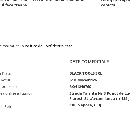
 isi face treaba
corecta
la mai multe in
Politica de Confidentialitate
DATE COMERCIALE
 Plata
BLACK TOOLS SRL
e Retur
J2019002401126
Produselor
RO41240760
a online a litigiilor
Strada Tarnita Nr 8.Punct de Lu
Floresti Str.Avram Iancu nr 135 J
Cluj Napoca, Cluj
de Retur