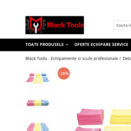
Toate Produsele
Scule Service Auto
Chei Si Truse De Chei
TOATE PRODUSELE
OFERTE ECHIPARE SERVICE
Chei combinate
Chei Combinate Cu Clichet
Black Tools - Echipamente si scule profesionale /
Deta
Chei Cotite
Chei speciale
-26%
Clesti Si Seturi De Clesti
Clesti autoblocanti
Clesti pentru sertizat
Clesti pentru sigurante
Clesti reglabili pentru tevi
Clesti service auto
Clesti universali