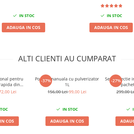
IN STOC
IN STOC
ADAUGA IN COS
ADAUGA IN COS
ALTI CLIENTI AU CUMPARAT
ional pentru
Pompa manuala cu pulverizator
Set protectie i
-37%
-27%
rapida din
1L
pachet
 50x70 cm
72,00 Lei
156,00 Lei
99,00 Lei
299,00 L
STOC
IN STOC
I
IN COS
ADAUGA IN COS
ADAUG