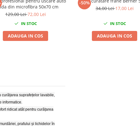
 profesional pentru uscare auto
Spray curatare frane Berner
%
-50%
ida din microfibra 50x70 cm
34,00 Lei
17,00 Lei
129,00 Lei
72,00 Lei
IN STOC
IN STOC
ADAUGA IN COS
ADAUGA IN COS
 curățarea suprafețelor lavabile,
e informatice.
fort ridicat atât pentru curățarea
dăriei, prafului și lichidelor în