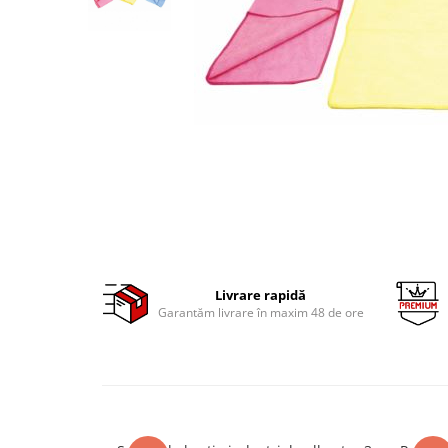
Clima/Aer conditionat
Cricuri cutie viteze
Dispozitive de sablat & accesorii
Dispozitive spalat piese
Dulapuri Bancuri Carucioare
Bancuri de lucru
Carucioare pentru marfa
Cutii pentru scule
Dulapuri echipate
Dulapuri pentru scule
Module scule
Livrare rapidă
Garantăm livrare în maxim 48 de ore
Echipamente De Sudura
Aparate taiere cu plasma
Autogen
Invertoare Sudura
Magneti fixare sudura