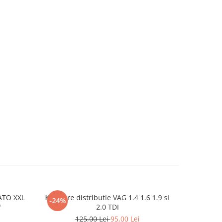
YATO XXL
Kit fixare distributie VAG 1.4 1.6 1.9 si
Lavete d
-24%
-24%
"
2.0 TDI
125,00 Lei
95,00 Lei