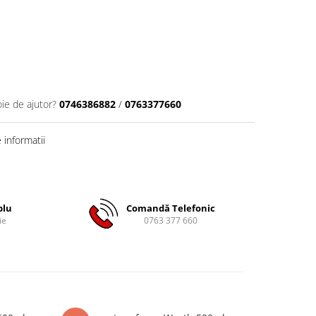
oie de ajutor?
0746386882
/
0763377660
informatii
plu
Comandă Telefonic
ie
0763 377 660