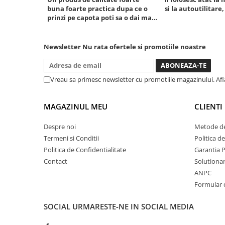
buna foarte practica dupa ce o
si la autoutilitare,
Chei cu clichet
prinzi pe capota poti sa o dai mai
Compresoare
in stanga sau in dreapta unde ai
nevoie lumina puternica si de la
Filtre Pneumatice
baterie care tine destul de mult
Newsletter
Nu rata ofertele si promotiile noastre
Furtune Aer Comprimat
dar daca o bagi la priza nu mai ai
treaba toata ziua ,ce...
Masini de gaurit si taiat
Pistoale de vopsit
Vreau sa primesc newsletter cu promotiile magazinului. Af
Pistoale Pneumatice
Polizoare biax
MAGAZINUL MEU
CLIENTI
Scule pentru nituit si capsat
Despre noi
Metode de
Slefuitoare Pneumatice
Termeni si Conditii
Politica d
Scule speciale
Politica de Confidentialitate
Garantia 
Diagnoza si masurari
Contact
Solutionare
Injectoare
ANPC
Formular 
Motor
Rulmenti,Bucsi si Extractoare
SOCIAL
URMARESTE-NE IN SOCIAL MEDIA
Sistem directie
Sistem franare