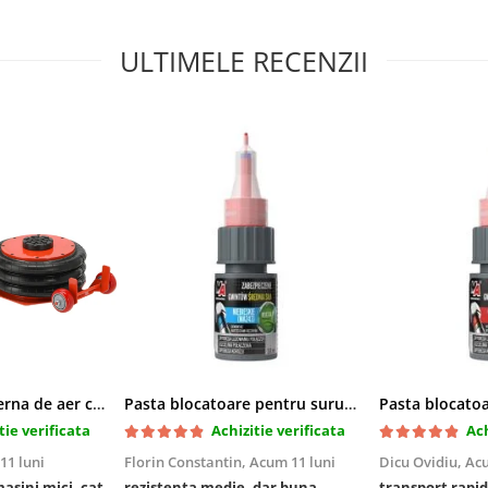
ULTIMELE RECENZII
Cric pneumatic perna de aer cu inaltator 6T
Pasta blocatoare pentru suruburi,rezistenta medie
tie verificata
Achizitie verificata
Ach
11 luni
Florin Constantin,
Acum 11 luni
Dicu Ovidiu,
Acu
masini mici, cat
rezistenta medie, dar buna
transport rapid