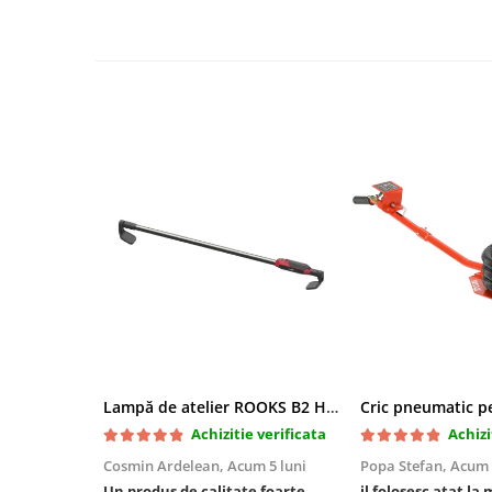
Mini
Nissan
Opel
Peugeot
Renault
Rover
Saab
Seat
Skoda
Suzuki
Universale
Volkswagen
Volvo
Scule pentru tinichigerie
Lampă de atelier ROOKS B2 HYBRID pentru capotă, 2000 lumeni, 5000 mAh
Scule Pneumatice
Achizitie verificata
Achizi
Accesorii Pneumatice
Cosmin Ardelean,
Acum 5 luni
Popa Stefan,
Acum 
Alte scule pneumatice
Un produs de calitate foarte
il folosesc atat la 