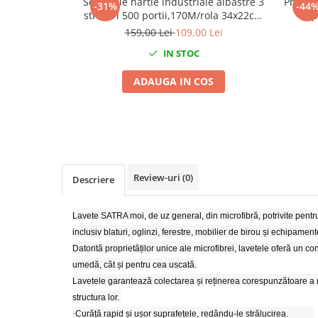
Set 2 role hartie industriale albastre 3
Prosop
Mig-Mag
-31%
-44
straturi 500 portii,170M/rola 34x22cm
rap
Sudura In Puncte
Mega Blue
159,00 Lei
109,00 Lei
Tig-Wig
IN STOC
Pompe si Cilindri Hidraulici
Prese pentru arcuri
ADAUGA IN COS
Redresoare,Roboti Pornire,Cabluri
Curent
Schimb ulei
Accesorii schimb ulei
Review-uri
(0)
Chei buson baie ulei
Descriere
Chei filtru ulei
Recuperatoare de ulei
Lavete SATRA moi, de uz general, din microfibră, potrivite pentru
inclusiv blaturi, oglinzi, ferestre, mobilier de birou și echipament
Scule Ajutatoare
Datorită proprietăților unice ale microfibrei, lavetele oferă un con
Scule De Mana si Unelte
umedă, cât și pentru cea uscată.
Aparate de nituit si capsat
Lavetele garantează colectarea și reținerea corespunzătoare a mur
Burghie
structura lor.
·
Curăță rapid și ușor suprafețele, redându-le strălucirea.
Capsatoare tapiterie