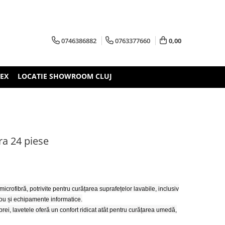
0746386882
0763377660
0,00
TEX
LOCATIE SHOWROOM CLUJ
ra 24 piese
crofibră, potrivite pentru curățarea suprafețelor lavabile, inclusiv
birou și echipamente informatice.
ibrei, lavetele oferă un confort ridicat atât pentru curățarea umedă,