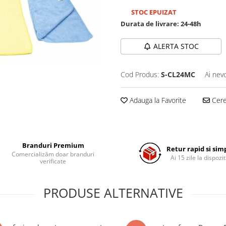
STOC EPUIZAT
Durata de livrare:
24-48h
ALERTA STOC
Cod Produs:
S-CL24MC
Ai nev
Adauga la Favorite
Cere 
Branduri Premium
Retur rapid si sim
Comercializăm doar branduri
Ai 15 zile la dispozit
verificate
PRODUSE ALTERNATIVE