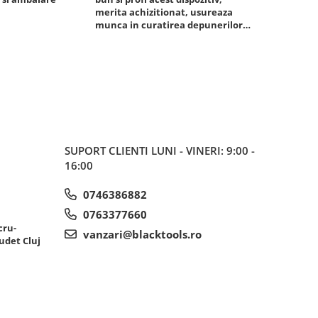
merita achizitionat, usureaza
foarte bun, 
munca in curatirea depunerilor
rezistent
de carbon in admisie
SUPORT CLIENTI
LUNI - VINERI: 9:00 -
16:00
0746386882
0763377660
cru-
vanzari@blacktools.ro
udet Cluj