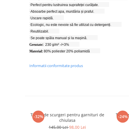
·
Perfect pentru lustruirea suprafeței curățate.
Chei de Forta
·
Absoarbe perfect apa, murdăria și praful.
Chei Dinamometrice
·
Uscare rapidă.
Ciocane Dalti si Dornuri
·
Ecologic, nu este nevoie să fie utilizat cu detergenți.
Gresoare
·
Reutilizabil.
Reparat Filete
·
Se poate spăla manual și la mașină.
Scule Electrice
Greutate
:
230 g/m² -/+3%
Material
:
80% poliester 20% poliamidă
Aeroterme si Incalzitoare
Aparate de spalat cu presiune
Informatii conformitate produs
Aspiratoare industriale
Lampi si Lanterne
Masini de insurubat si gaurit
Masini de polishat
Pistoale aer cald
Pistoale de lipit
Pistoale electrice de impact
Tester de scurgeri pentru garnituri de
Trusa p
-32%
-24%
chiulasa
Polizoare unghiulare
145,00 Lei
98,00 Lei
Rindele