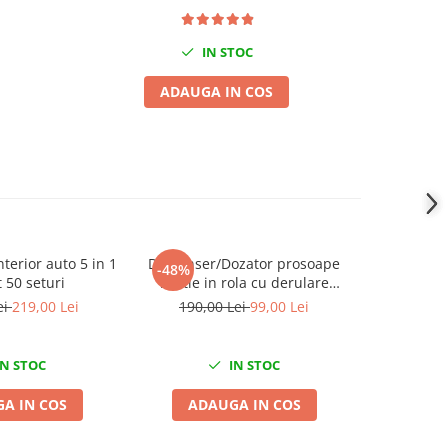
IN STOC
ADAUGA IN COS
nterior auto 5 in 1
Dispenser/Dozator prosoape
Super 
-48%
-41%
 50 seturi
hartie in rola cu derulare
133,
centrala 20cm CELTEX
ei
219,00 Lei
190,00 Lei
99,00 Lei
Megamini
N STOC
IN STOC
A IN COS
ADAUGA IN COS
ADA