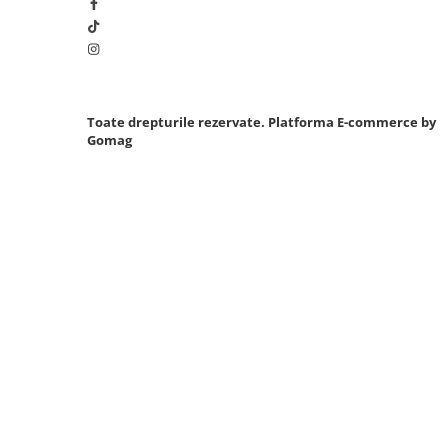
Sistem Vibro-Power
Sisteme de ridicare si sustinere
Capre Auto
Cricuri Hidraulice
Toate drepturile rezervate.
Platforma E-commerce by
Surubelnite Si Biti
Gomag
Truse de biti
Truse de surubelnite
Vulcanizare
Masini de dejantat roti
Masini de echilibrat roti
Piese de schimb
Scule Vulcanizare
Truse de scule si accesorii
Truse de scule
Truse si accesorii 1/2
Truse si Accesorii 1/4