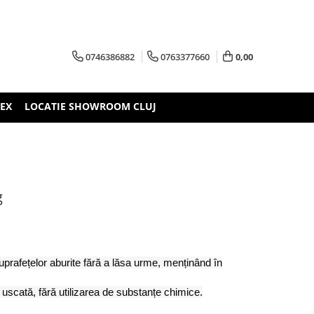
0746386882
0763377660
0,00
TEX
LOCATIE SHOWROOM CLUJ
g
prafețelor aburite fără a lăsa urme, menținând în
i uscată, fără utilizarea de substanțe chimice.