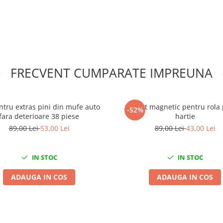
FRECVENT CUMPARATE IMPREUNA
ntru extras pini din mufe auto
Suport magnetic pentru rola
-52%
fara deterioare 38 piese
hartie
89,00 Lei
53,00 Lei
89,00 Lei
43,00 Lei
IN STOC
IN STOC
ADAUGA IN COS
ADAUGA IN COS