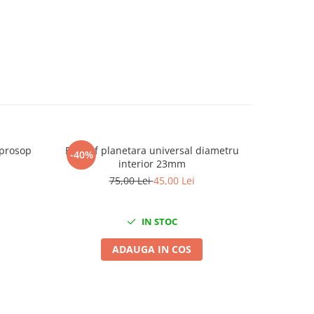
 prosop
Burduf planetara universal diametru
Tr
-40%
-31%
interior 23mm
radio,tapi
75,00 Lei
45,00 Lei
1
IN STOC
ADAUGA IN COS