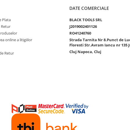
DATE COMERCIALE
 Plata
BLACK TOOLS SRL
e Retur
J2019002401126
Produselor
RO41240760
a online a litigiilor
Strada Tarnita Nr 8.Punct de Lu
Floresti Str.Avram Iancu nr 135 J
Cluj Napoca, Cluj
de Retur