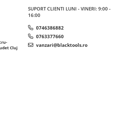
SUPORT CLIENTI
LUNI - VINERI: 9:00 -
16:00
0746386882
0763377660
cru-
vanzari@blacktools.ro
udet Cluj