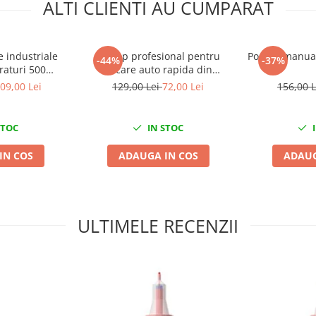
ALTI CLIENTI AU CUMPARAT
e industriale
Prosop profesional pentru
Pompa manuala
-44%
-37%
raturi 500
uscare auto rapida din
a 34x22cm Mega
microfibra 50x70 cm
09,00 Lei
129,00 Lei
72,00 Lei
156,00 
e
STOC
IN STOC
I
IN COS
ADAUGA IN COS
ADAUG
ULTIMELE RECENZII