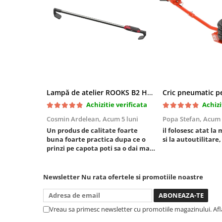
Mini
Nissan
Opel
Peugeot
Renault
Rover
Saab
Lampă de atelier ROOKS B2 HYBRID pentru capotă, 2000 lumeni, 5000 mAh
Seat
Achizitie verificata
Achizi
Skoda
Cosmin Ardelean,
Acum 5 luni
Popa Stefan,
Acum 
Suzuki
Un produs de calitate foarte
il folosesc atat la 
Universale
buna foarte practica dupa ce o
si la autoutilitare,
prinzi pe capota poti sa o dai mai
Volkswagen
in stanga sau in dreapta unde ai
Volvo
nevoie lumina puternica si de la
baterie care tine destul de mult
Newsletter
Nu rata ofertele si promotiile noastre
Scule pentru tinichigerie
dar daca o bagi la priza nu mai ai
treaba toata ziua ,ce...
Scule Pneumatice
Accesorii Pneumatice
Vreau sa primesc newsletter cu promotiile magazinului. Af
Alte scule pneumatice