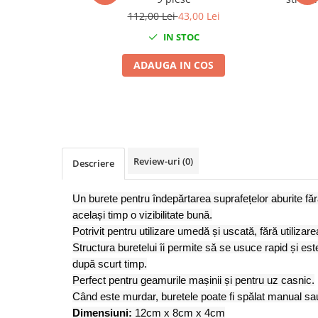
Mig-Mag
112,00 Lei
43,00 Lei
Sudura In Puncte
IN STOC
Tig-Wig
Pompe si Cilindri Hidraulici
ADAUGA IN COS
Prese pentru arcuri
Redresoare,Roboti Pornire,Cabluri
Curent
Schimb ulei
Accesorii schimb ulei
Review-uri
(0)
Descriere
Chei buson baie ulei
Chei filtru ulei
Un burete pentru îndepărtarea suprafețelor aburite fă
același timp o vizibilitate bună.
Recuperatoare de ulei
Potrivit pentru utilizare umedă și uscată, fără utiliza
Scule Ajutatoare
Structura buretelui îi permite să se usuce rapid și est
Scule De Mana si Unelte
după scurt timp.
Aparate de nituit si capsat
Perfect pentru geamurile mașinii și pentru uz casnic.
Când este murdar, buretele poate fi spălat manual sa
Burghie
Dimensiuni:
12cm x 8cm x 4cm
Capsatoare tapiterie