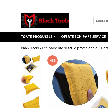
Toate Produsele
Scule Service Auto
Chei Si Truse De Chei
TOATE PRODUSELE
OFERTE ECHIPARE SERVICE
Chei combinate
Chei Combinate Cu Clichet
Black Tools - Echipamente si scule profesionale /
Deta
Chei Cotite
Chei speciale
-48%
Clesti Si Seturi De Clesti
Clesti autoblocanti
Clesti pentru sertizat
Clesti pentru sigurante
Clesti reglabili pentru tevi
Clesti service auto
Clesti universali