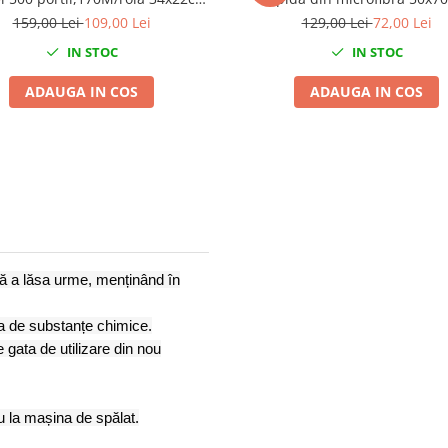
Mega Blue
159,00 Lei
109,00 Lei
129,00 Lei
72,00 Lei
IN STOC
IN STOC
ADAUGA IN COS
ADAUGA IN COS
ră a lăsa urme, menținând în
rea de substanțe chimice.
e gata de utilizare din nou
u la mașina de spălat.