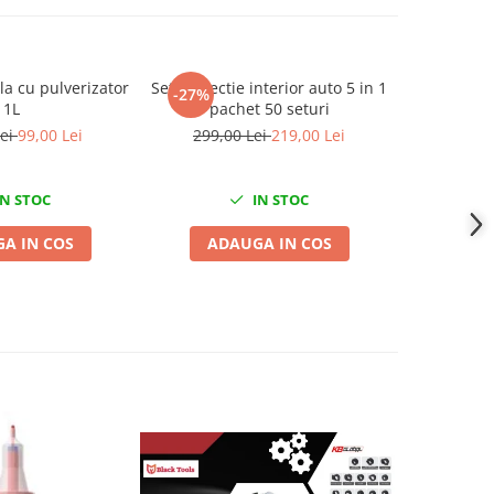
 cu pulverizator
Set protectie interior auto 5 in 1
Set acceso
-27%
-54%
1L
pachet 50 seturi
Lei
99,00 Lei
299,00 Lei
219,00 Lei
155,
N STOC
IN STOC
A IN COS
ADAUGA IN COS
ADA