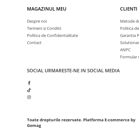
Chei cu clichet
MAGAZINUL MEU
CLIENTI
Compresoare
Despre noi
Metode de
Filtre Pneumatice
Termeni si Conditii
Politica d
Furtune Aer Comprimat
Politica de Confidentialitate
Garantia 
Masini de gaurit si taiat
Contact
Solutionare
Pistoale de vopsit
ANPC
Pistoale Pneumatice
Formular 
Polizoare biax
SOCIAL
URMARESTE-NE IN SOCIAL MEDIA
Scule pentru nituit si capsat
Slefuitoare Pneumatice
Scule speciale
Diagnoza si masurari
Injectoare
Motor
Toate drepturile rezervate.
Platforma E-commerce by
Rulmenti,Bucsi si Extractoare
Gomag
Sistem directie
Sistem franare