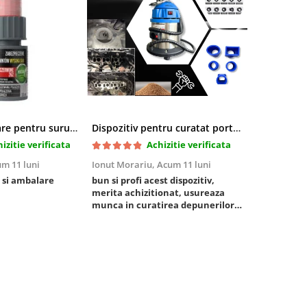
Pasta blocatoare pentru suruburi,rezistenta inalta
Dispozitiv pentru curatat porturi admisie si evacuare fara demontare cu coji de nuca si accesorii incluse
izitie verificata
Achizitie verificata
m 11 luni
Ionut Morariu,
Acum 11 luni
Marian Stat
 si ambalare
bun si profi acest dispozitiv,
un pachet ra
merita achizitionat, usureaza
foarte bun, 
munca in curatirea depunerilor
rezistent
de carbon in admisie