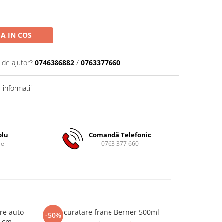
A IN COS
 de ajutor?
0746386882
/
0763377660
informatii
plu
Comandă Telefonic
ie
0763 377 660
re auto
Spray curatare frane Berner 500ml
Spray cura
-50%
-50%
0 cm