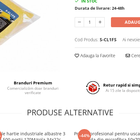
IN STOC
Durata de livrare:
24-48h
ADAUG
Cod Produs:
S-CL1FS
Ai nevoie
Adauga la Favorite
Cere 
Branduri Premium
Retur rapid si sim
Comercializăm doar branduri
Ai 15 zile la dispozit
verificate
PRODUSE ALTERNATIVE
ole hartie industriale albastre 3
Prosop profesional pentru usca
%
-44%
ri 500 portii,170M/rola 34x22cm
rapida din microfibra 50x7