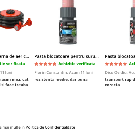
Cric pneumatic perna de aer cu inaltator 6T
Pasta blocatoare pentru suruburi,rezistenta medie
tie verificata
Achizitie verificata
Ach
11 luni
Florin Constantin,
Acum 11 luni
Dicu Ovidiu,
Acu
masini mici, cat
rezistenta medie, dar buna
transport rapid
 isi face treaba
corecta
la mai multe in
Politica de Confidentialitate