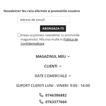
Clima/Aer conditionat
Cricuri cutie viteze
Newsletter
Nu rata ofertele si promotiile noastre
Dispozitive de sablat & accesorii
Dispozitive spalat piese
Dulapuri Bancuri Carucioare
Vreau sa primesc newsletter cu promotiile
Bancuri de lucru
magazinului. Afla mai multe in
Politica de
Confidentialitate
Carucioare pentru marfa
Cutii pentru scule
MAGAZINUL MEU
Dulapuri echipate
Dulapuri pentru scule
CLIENTI
Module scule
Echipamente De Sudura
DATE COMERCIALE
Aparate taiere cu plasma
SUPORT CLIENTI
LUNI - VINERI: 9:00 - 16:00
Autogen
Invertoare Sudura
0746386882
Magneti fixare sudura
0763377660