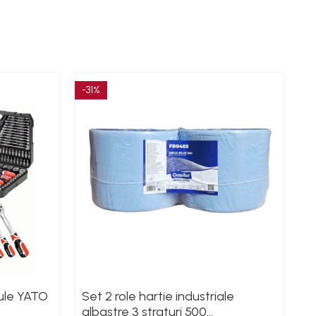
-31%
-
cule YATO
Set 2 role hartie industriale
S
albastre 3 straturi 500
5