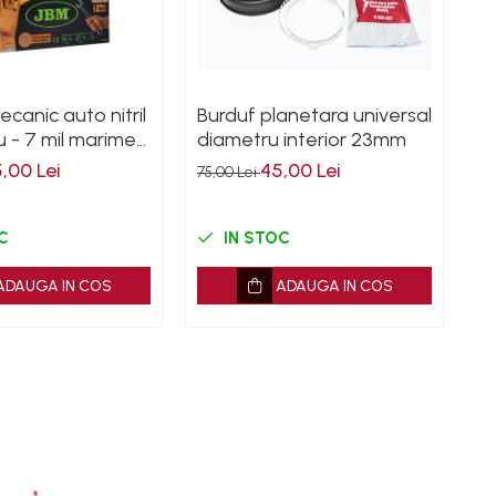
canic auto nitril
Burduf planetara universal
T
u - 7 mil marimea
diametru interior 23mm
ra
c
o
,00 Lei
45,00 Lei
75,00 Lei
18
C
IN STOC
ADAUGA IN COS
ADAUGA IN COS