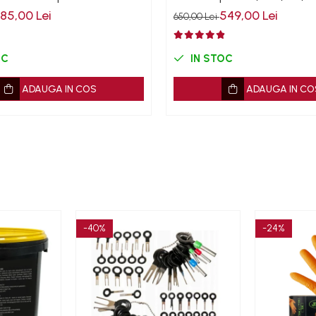
185,00 Lei
549,00 Lei
650,00 Lei
OC
IN STOC
ADAUGA IN COS
ADAUGA IN CO
-40%
-24%