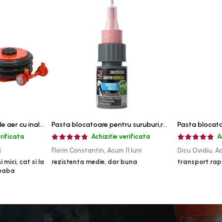
Cric pneumatic perna de aer cu inaltator 6T
Pasta blocatoare pentru suruburi,rezistenta medie
erificata
Achizitie verificata
A
i
Florin Constantin,
Acum 11 luni
Dicu Ovidiu,
Ac
 mici, cat si la
rezistenta medie, dar buna
transport rap
reaba