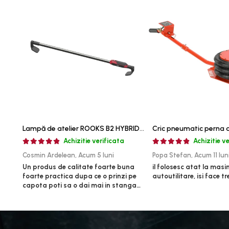
Rulmenti,Bucsi si Extractoare
Sistem directie
Sistem franare
Sistem Vibro-Power
Sisteme de ridicare si sustinere
Capre Auto
Cricuri Hidraulice
Surubelnite Si Biti
Truse de biti
Lampă de atelier ROOKS B2 HYBRID pentru capotă, 2000 lumeni, 5000 mAh
Truse de surubelnite
Achizitie verificata
Achizitie v
Vulcanizare
Cosmin Ardelean,
Acum 5 luni
Popa Stefan,
Acum 11 lun
Masini de dejantat roti
Un produs de calitate foarte buna
il folosesc atat la masini
foarte practica dupa ce o prinzi pe
autoutilitare, isi face t
Masini de echilibrat roti
capota poti sa o dai mai in stanga
Piese de schimb
sau in dreapta unde ai nevoie lumina
puternica si de la baterie care tine
Scule Vulcanizare
destul de mult dar daca o bagi la
Truse de scule si accesorii
priza nu mai ai treaba toata ziua