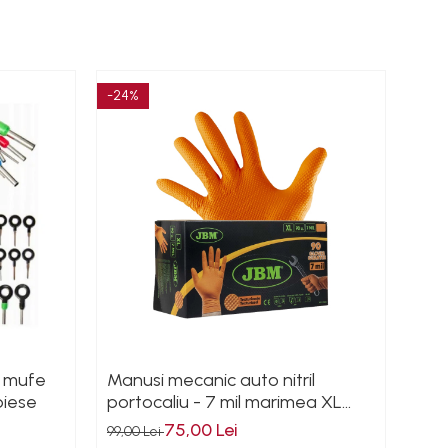
-24%
-40
n mufe
Manusi mecanic auto nitril
Bur
piese
portocaliu - 7 mil marimea XL
dia
100buc
75,00 Lei
99,00 Lei
75,0