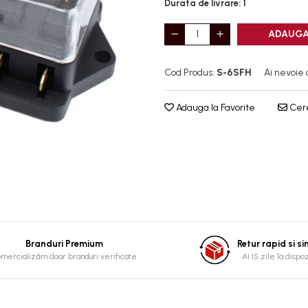
Durata de livrare:
1
ADAUGA
Cod Produs:
S-6SFH
Ai nevoie 
Adauga la Favorite
Cere
Branduri Premium
Retur rapid si s
mercializăm doar branduri verificate
Ai 15 zile la dispo