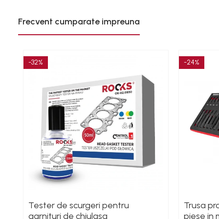
Polizoare unghiulare
Frecvent cumparate impreuna
Rindele
Slefuitoare electrice
Scule fixare distributie
-32%
-24%
Alfa romeo
Audi
Bmw
Chevrolet
Chrysler
Citroen
Dacia
Fiat
Ford
Jaguar
Jeep
Tester de scurgeri pentru
Trusa pro
Lancia
garnituri de chiulasa
piese in
Land Rover