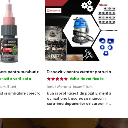
Pasta blocatoare pentru suruburi,rezistenta inalta
Dispozitiv pentru curatat porturi admisie si evacuare fara demontare cu coji de nuca si accesorii incluse
chizitie verificata
Achizitie verificata
um 11 luni
Ionut Morariu,
Acum 11 luni
Mari
id si ambalare corecta
bun si profi acest dispozitiv, merita
un p
achizitionat, usureaza munca in
bun, 
curatirea depunerilor de carbon in
admisie