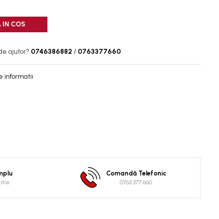
 IN COS
de ajutor?
0746386882
/
0763377660
 informatii
implu
Comandă Telefonic
zitie
0763 377 660