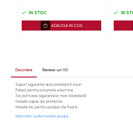
Burghie
IN STOC
IN S
Capsatoare tapiterie
Chei de Forta
ADAUGA IN COS
Chei Dinamometrice
Ciocane Dalti si Dornuri
Gresoare
Reparat Filete
Scule Electrice
Descriere
Review-uri
(0)
Aeroterme si Incalzitoare
Aparate de spalat cu presiune
Suport sigurante auto standard 6 locuri
Aspiratoare industriale
Folosit pentru circuitele electrice
Lampi si Lanterne
Se potrivesc sigurantele mari (standard)
Masini de insurubat si gaurit
Include capac de protectie
Include loc pentru suruburi de fixare
Masini de polishat
Informatii conformitate produs
Pistoale aer cald
Pistoale de lipit
Pistoale electrice de impact