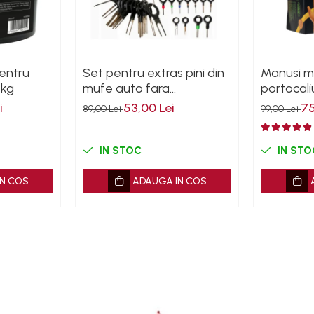
entru
Set pentru extras pini din
Manusi me
5kg
mufe auto fara
portocali
deterioare 38 piese
XL 100bu
i
53,00 Lei
75
89,00 Lei
99,00 Lei
IN STOC
IN STO
N COS
ADAUGA IN COS