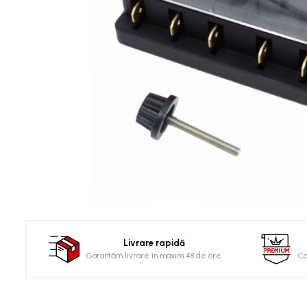
Clima/Aer conditionat
Cricuri cutie viteze
Dispozitive de sablat &
accesorii
Dispozitive spalat piese
Dulapuri Bancuri Carucioare
Bancuri de lucru
Carucioare pentru marfa
Cutii pentru scule
Dulapuri echipate
Dulapuri pentru scule
Module scule
Echipamente De Sudura
Livrare rapidă
Garantăm livrare în maxim 48 de ore
Co
Aparate taiere cu plasma
Autogen
Invertoare Sudura