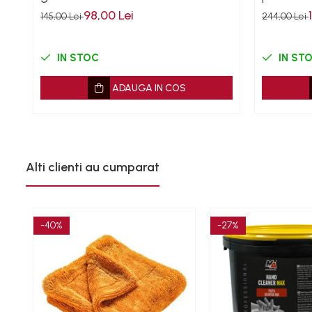
98,00 Lei
145,00 Lei
244,00 Lei
Mazda
Mercedes
Mini
IN STOC
IN ST
Nissan
ADAUGA IN COS
Opel
Peugeot
Renault
Rover
Saab
Alti clienti au cumparat
Seat
Skoda
Suzuki
-40%
-27%
Universale
Volkswagen
Volvo
Scule pentru tinichigerie