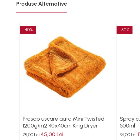
Produse Alternative
Magneti fixare sudura
Mig-Mag
Sudura In Puncte
Tig-Wig
-40%
-50%
Pompe si Cilindri Hidraulici
Prese pentru arcuri
Redresoare,Roboti
Pornire,Cabluri Curent
Schimb ulei
Accesorii schimb ulei
Chei buson baie ulei
Chei filtru ulei
Recuperatoare de ulei
Prosop uscare auto Mini Twisted
Spray c
Scule Ajutatoare
1200g/m2 40x40cm King Dryer
500ml
Scule De Mana si Unelte
45,00 Lei
1
75,00 Lei
34,00 Lei
Aparate de nituit si capsat