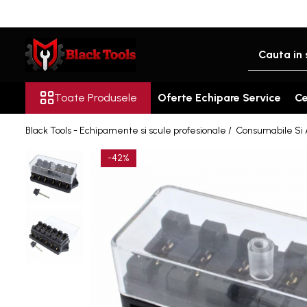
Toate Produsele
Scule Service Auto
Chei Si Truse De Chei
Toate Produsele
Oferte Echipare Service
Ce
Chei combinate
Black Tools - Echipamente si scule profesionale /
Consumabile Si A
Chei Combinate Cu Clichet
Chei Cotite
-42%
Chei speciale
Clesti Si Seturi De Clesti
Clesti autoblocanti
Clesti pentru sertizat
Clesti pentru sigurante
Clesti reglabili pentru tevi
Clesti service auto
Clesti universali