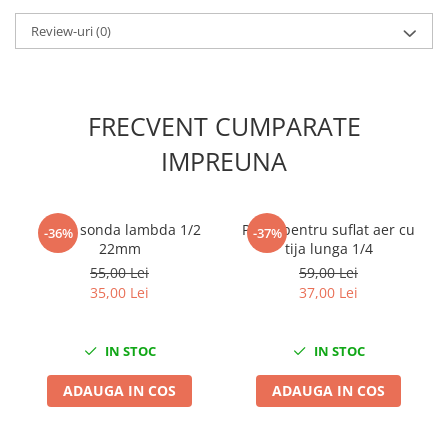
Slefuitoare electrice
Review-uri
(0)
Scule fixare distributie
Alfa romeo
Audi
FRECVENT CUMPARATE
Bmw
IMPREUNA
Chevrolet
Chrysler
Citroen
Cheie sonda lambda 1/2
Pistol pentru suflat aer cu
-36%
-37%
Dacia
22mm
tija lunga 1/4
Fiat
55,00 Lei
59,00 Lei
Ford
35,00 Lei
37,00 Lei
Jaguar
Jeep
IN STOC
IN STOC
Lancia
ADAUGA IN COS
ADAUGA IN COS
Land Rover
Mazda
Mercedes