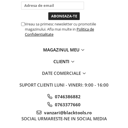
bagi la priza nu mai ai treaba
Sistem Vibro-Power
toata ziua ,ce...
Sisteme de ridicare si sustinere
Vreau sa primesc newsletter cu promotiile
Capre Auto
magazinului. Afla mai multe in
Politica de
Cricuri Hidraulice
Confidentialitate
Surubelnite Si Biti
Truse de biti
MAGAZINUL MEU
Truse de surubelnite
CLIENTI
Vulcanizare
Masini de dejantat roti
DATE COMERCIALE
Masini de echilibrat roti
SUPORT CLIENTI
LUNI - VINERI: 9:00 - 16:00
Piese de schimb
Scule Vulcanizare
0746386882
Truse de scule si accesorii
0763377660
Truse de scule
vanzari@blacktools.ro
Truse si accesorii 1/2
SOCIAL
URMARESTE-NE IN SOCIAL MEDIA
Truse si Accesorii 1/4