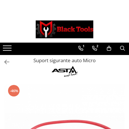
Toate Produsele
Scule Service Auto
Chei Si Truse De Chei
1
2
Chei combinate
Chei Combinate Cu Clichet
Suport sigurante auto Micro
Chei Cotite
Chei speciale
Clesti Si Seturi De Clesti
Clesti autoblocanti
-46%
Clesti pentru sertizat
Clesti pentru sigurante
Clesti reglabili pentru tevi
Clesti service auto
Clesti universali