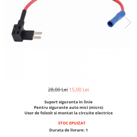
Clima/Aer conditionat
Cricuri cutie viteze
Dispozitive de sablat & accesorii
Dispozitive spalat piese
Dulapuri Bancuri Carucioare
Bancuri de lucru
Carucioare pentru marfa
Cutii pentru scule
Dulapuri echipate
Dulapuri pentru scule
28,00 Lei
15,00 Lei
Module scule
Echipamente De Sudura
Suport siguranta in linie
Aparate taiere cu plasma
Pentru sigurante auto mici (micro)
Usor de folosit si montat la circuite electrice
Autogen
Invertoare Sudura
STOC EPUIZAT
Durata de livrare:
1
Magneti fixare sudura