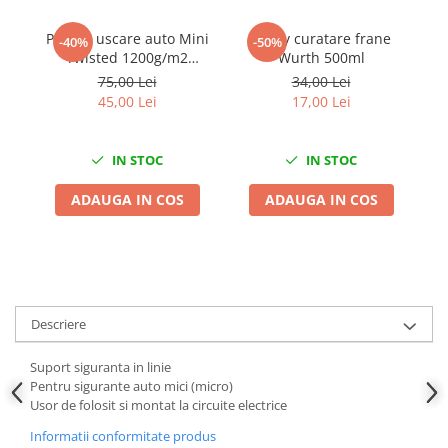
Chei de Forta
Prosop uscare auto Mini
Spray curatare frane
P
-40%
-50%
Chei Dinamometrice
Twisted 1200g/m2
Wurth 500ml
Ciocane Dalti si Dornuri
40x40cm King Dryer
75,00 Lei
34,00 Lei
45,00 Lei
17,00 Lei
Gresoare
Reparat Filete
Scule Electrice
IN STOC
IN STOC
Aeroterme si Incalzitoare
ADAUGA IN COS
ADAUGA IN COS
Aparate de spalat cu presiune
Aspiratoare industriale
Lampi si Lanterne
Masini de insurubat si gaurit
Masini de polishat
Descriere
Pistoale aer cald
Pistoale de lipit
Suport siguranta in linie
Pentru sigurante auto mici (micro)
Pistoale electrice de impact
Usor de folosit si montat la circuite electrice
Polizoare unghiulare
Informatii conformitate produs
Rindele