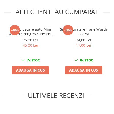
Mini
ALTI CLIENTI AU CUMPARAT
Nissan
Opel
Peugeot
Prosop uscare auto Mini
Spray curatare frane Wurth
-40%
-50%
Renault
Twisted 1200g/m2 40x40cm
500ml
Rover
King Dryer
75,00 Lei
34,00 Lei
45,00 Lei
17,00 Lei
Saab
Seat
Skoda
IN STOC
IN STOC
Suzuki
ADAUGA IN COS
ADAUGA IN COS
Universale
Volkswagen
Volvo
Scule pentru tinichigerie
ULTIMELE RECENZII
Scule Pneumatice
Accesorii Pneumatice
Alte scule pneumatice