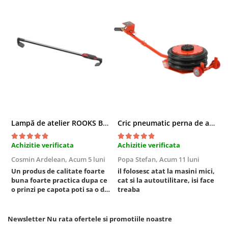
Chei cu clichet
Compresoare
Filtre Pneumatice
Furtune Aer Comprimat
Masini de gaurit si taiat
Pistoale de vopsit
Pistoale Pneumatice
Polizoare biax
Scule pentru nituit si capsat
Lampă de atelier ROOKS B2 HYBRID pentru capotă, 2000 lumeni, 5000 mAh
Cric pneumatic perna de aer cu inaltator 6T
Slefuitoare Pneumatice
Achizitie verificata
Achizitie verificata
A
Scule speciale
Cosmin Ardelean,
Acum 5 luni
Popa Stefan,
Acum 11 luni
F
Diagnoza si masurari
Un produs de calitate foarte
il folosesc atat la masini mici,
r
Injectoare
buna foarte practica dupa ce
cat si la autoutilitare, isi face
Motor
o prinzi pe capota poti sa o dai
treaba
mai in stanga sau in dreapta
Rulmenti,Bucsi si Extractoare
unde ai nevoie lumina
Sistem directie
puternica si de la baterie care
Newsletter
Nu rata ofertele si promotiile noastre
tine destul de mult dar daca o
Sistem franare