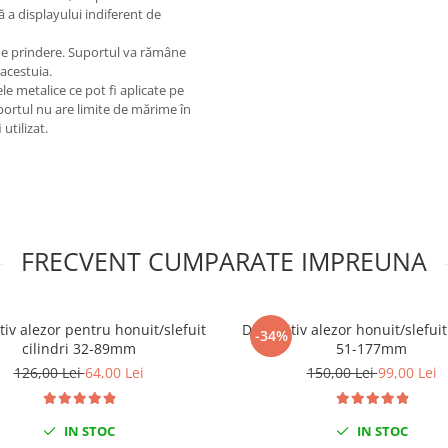
tă a displayului indiferent de
de prindere. Suportul va rămâne
 acestuia.
e metalice ce pot fi aplicate pe
portul nu are limite de mărime în
utilizat.
FRECVENT CUMPARATE IMPREUNA
tiv alezor pentru honuit/slefuit
Dispozitiv alezor honuit/slefuit 
-34%
cilindri 32-89mm
51-177mm
126,00 Lei
64,00 Lei
150,00 Lei
99,00 Lei
IN STOC
IN STOC