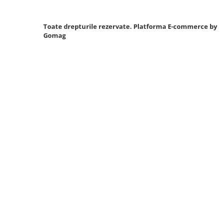
Sistem Vibro-Power
Toate drepturile rezervate.
Platforma E-commerce by
Sisteme de ridicare si sustinere
Gomag
Capre Auto
Cricuri Hidraulice
Surubelnite Si Biti
Truse de biti
Truse de surubelnite
Vulcanizare
Masini de dejantat roti
Masini de echilibrat roti
Piese de schimb
Scule Vulcanizare
Truse de scule si accesorii
Truse de scule
Truse si accesorii 1/2
Truse si Accesorii 1/4