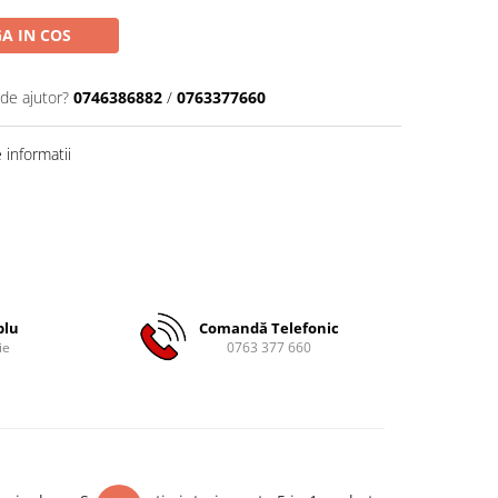
A IN COS
 de ajutor?
0746386882
/
0763377660
informatii
plu
Comandă Telefonic
ie
0763 377 660