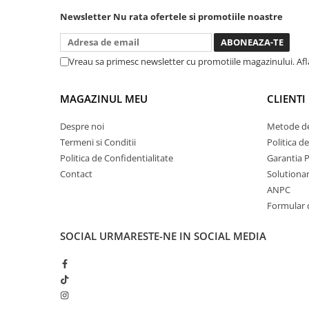
nevoie lumina puternica si de la
baterie care tine destul de mult
Newsletter
Nu rata ofertele si promotiile noastre
Chei cu clichet
dar daca o bagi la priza nu mai ai
Compresoare
treaba toata ziua ,ce...
Filtre Pneumatice
Vreau sa primesc newsletter cu promotiile magazinului. Af
Furtune Aer Comprimat
Masini de gaurit si taiat
MAGAZINUL MEU
CLIENTI
Pistoale de vopsit
Pistoale Pneumatice
Despre noi
Metode de
Termeni si Conditii
Politica d
Polizoare biax
Politica de Confidentialitate
Garantia 
Scule pentru nituit si capsat
Contact
Solutionare
Slefuitoare Pneumatice
ANPC
Scule speciale
Formular 
Diagnoza si masurari
SOCIAL
URMARESTE-NE IN SOCIAL MEDIA
Injectoare
Motor
Rulmenti,Bucsi si Extractoare
Sistem directie
Sistem franare