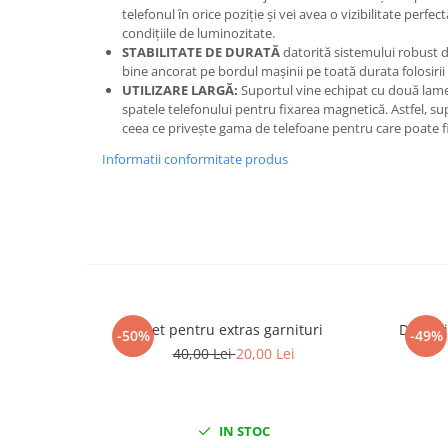
telefonul în orice poziție și vei avea o vizibilitate perfec
Chei de Forta
condițiile de luminozitate.
Chei Dinamometrice
STABILITATE DE DURATĂ
datorită sistemului robust 
bine ancorat pe bordul mașinii pe toată durata folosirii
Ciocane Dalti si Dornuri
UTILIZARE LARGĂ:
Suportul vine echipat cu două lamel
Gresoare
spatele telefonului pentru fixarea magnetică. Astfel, su
Reparat Filete
ceea ce privește gama de telefoane pentru care poate fi 
Scule Electrice
Informatii conformitate produs
Aeroterme si Incalzitoare
Aparate de spalat cu presiune
Aspiratoare industriale
Lampi si Lanterne
Masini de insurubat si gaurit
Masini de polishat
Set pentru extras garnituri
Dispozi
-50%
-49%
Pistoale aer cald
40,00 Lei
20,00 Lei
Pistoale de lipit
Pistoale electrice de impact
Polizoare unghiulare
IN STOC
Rindele