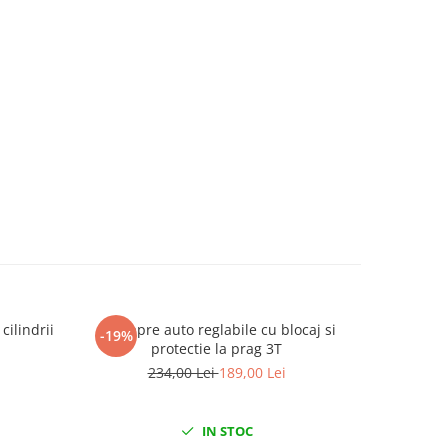
cilindrii
Set capre auto reglabile cu blocaj si
Dispozitiv
-19%
-30%
protectie la prag 3T
234,00 Lei
189,00 Lei
1
IN STOC