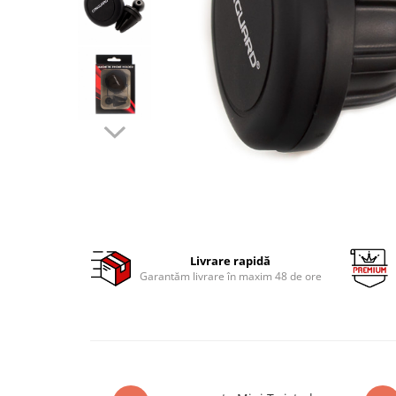
Clima/Aer conditionat
Cricuri cutie viteze
Dispozitive de sablat & accesorii
Dispozitive spalat piese
Dulapuri Bancuri Carucioare
Bancuri de lucru
Carucioare pentru marfa
Cutii pentru scule
Dulapuri echipate
Dulapuri pentru scule
Module scule
Livrare rapidă
Garantăm livrare în maxim 48 de ore
Echipamente De Sudura
Aparate taiere cu plasma
Autogen
Invertoare Sudura
Magneti fixare sudura