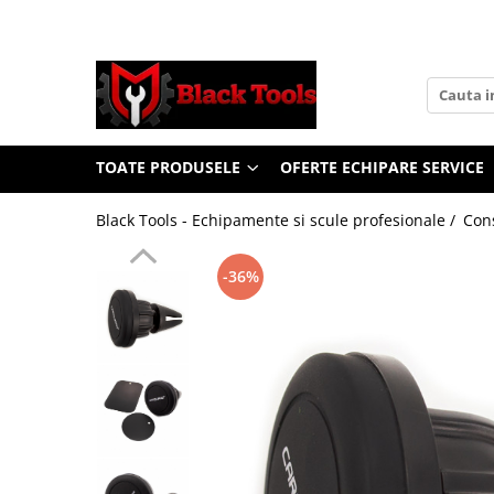
Toate Produsele
Scule Service Auto
Chei Si Truse De Chei
TOATE PRODUSELE
OFERTE ECHIPARE SERVICE
Chei combinate
Chei Combinate Cu Clichet
Black Tools - Echipamente si scule profesionale /
Cons
Chei Cotite
Chei speciale
-36%
Clesti Si Seturi De Clesti
Clesti autoblocanti
Clesti pentru sertizat
Clesti pentru sigurante
Clesti reglabili pentru tevi
Clesti service auto
Clesti universali