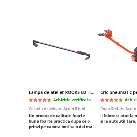
Mini
Nissan
Opel
Peugeot
Renault
Rover
Saab
Seat
Skoda
Suzuki
Universale
Lampă de atelier ROOKS B2 HYBRID pentru capotă, 2000 lumeni, 5000 mAh
Volkswagen
Achizitie verificata
Achizi
Volvo
Cosmin Ardelean,
Acum 5 luni
Popa Stefan,
Acum 
Scule pentru tinichigerie
Un produs de calitate foarte
il folosesc atat la 
Scule Pneumatice
buna foarte practica dupa ce o
si la autoutilitare,
prinzi pe capota poti sa o dai mai
Accesorii Pneumatice
in stanga sau in dreapta unde ai
Alte scule pneumatice