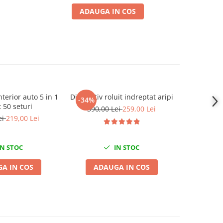
ADAUGA IN COS
nterior auto 5 in 1
Dispozitiv roluit indreptat aripi
Pat mobi
-34%
-8%
 50 seturi
plastic 
390,00 Lei
259,00 Lei
ei
219,00 Lei
322,0
N STOC
IN STOC
A IN COS
ADAUGA IN COS
ADA