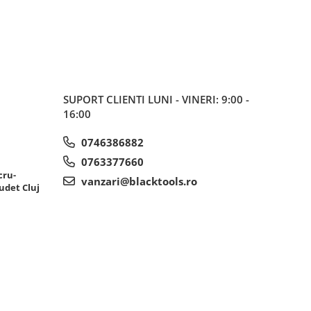
SUPORT CLIENTI
LUNI - VINERI: 9:00 -
16:00
0746386882
0763377660
cru-
vanzari@blacktools.ro
udet Cluj