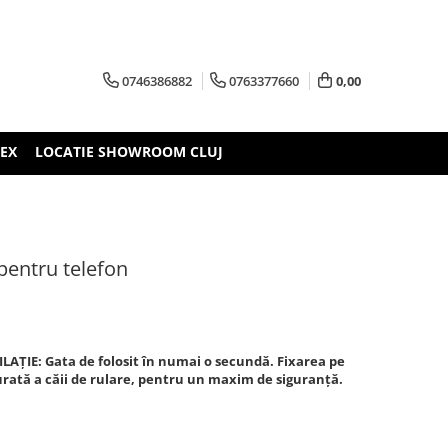
0746386882
0763377660
0,00
TEX
LOCATIE SHOWROOM CLUJ
pentru telefon
ILAȚIE:
Gata de folosit în numai o secundă. Fixarea pe
urată a căii de rulare, pentru un maxim de siguranță.