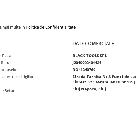
la mai multe in
Politica de Confidentialitate
DATE COMERCIALE
 Plata
BLACK TOOLS SRL
e Retur
J2019002401126
Produselor
RO41240760
a online a litigiilor
Strada Tarnita Nr 8.Punct de Lu
Floresti Str.Avram Iancu nr 135 J
Cluj Napoca, Cluj
de Retur