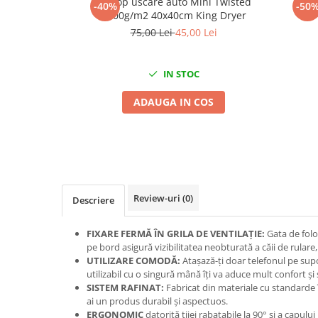
Prosop uscare auto Mini Twisted
Spra
Mig-Mag
-40%
-50
1200g/m2 40x40cm King Dryer
Sudura In Puncte
75,00 Lei
45,00 Lei
Tig-Wig
Pompe si Cilindri Hidraulici
IN STOC
Prese pentru arcuri
ADAUGA IN COS
Redresoare,Roboti Pornire,Cabluri
Curent
Schimb ulei
Accesorii schimb ulei
Chei buson baie ulei
Chei filtru ulei
Review-uri
(0)
Descriere
Recuperatoare de ulei
FIXARE FERMĂ ÎN GRILA DE VENTILAȚIE:
Gata de folo
Scule Ajutatoare
pe bord asigură vizibilitatea neobturată a căii de rula
Scule De Mana si Unelte
UTILIZARE COMODĂ:
Atașază-ți doar telefonul pe sup
utilizabil cu o singură mână îți va aduce mult confort și 
Aparate de nituit si capsat
SISTEM RAFINAT:
Fabricat din materiale cu standarde în
Burghie
ai un produs durabil și aspectuos.
ERGONOMIC
datorită tijei rabatabile la 90° și a capului
Capsatoare tapiterie