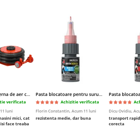
Cric pneumatic perna de aer cu inaltator 6T
Pasta blocatoare pentru suruburi,rezistenta medie
tie verificata
Achizitie verificata
Ach
11 luni
Florin Constantin,
Acum 11 luni
Dicu Ovidiu,
Acu
masini mici, cat
rezistenta medie, dar buna
transport rapid
 isi face treaba
corecta