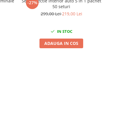
rminale
Set protectie interior auto 5 in 1 pachet
Suport magn
-27%
-52%
50 seturi
299,00 Lei
219,00 Lei
89
IN STOC
ADAUGA IN COS
A