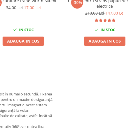
y curatare frane Wurth 500ml
Cleste pentru strans papuci/te
%
-30%
electrice
34,00 Lei
17,00 Lei
210,00 Lei
147,00 Lei
IN STOC
IN STOC
ADAUGA IN COS
ADAUGA IN COS
sit în numai o secundă. Fixarea
re, pentru un maxim de siguranță.
ortul magnetic. Acest sistem
siguranță la volan.
alte de calitate, astfel încât să
 rotativ 360°, vei putea fixa