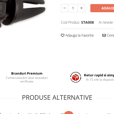
ADAUG
Cod Produs:
STA008
Ai nevoie
Adauga la Favorite
Cere 
Branduri Premium
Retur rapid si sim
Comercializăm doar branduri
Ai 15 zile la dispozit
verificate
PRODUSE ALTERNATIVE