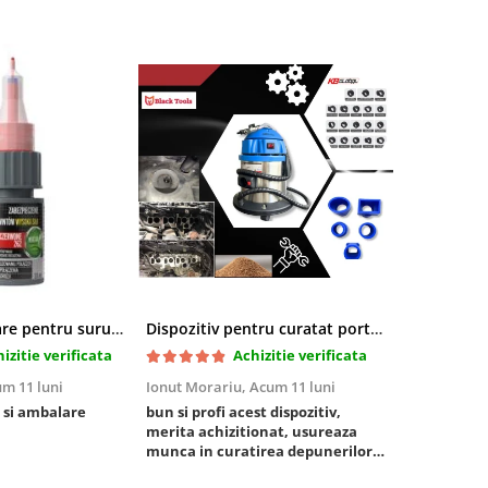
Pasta blocatoare pentru suruburi,rezistenta inalta
Dispozitiv pentru curatat porturi admisie si evacuare fara demontare cu coji de nuca si accesorii incluse
izitie verificata
Achizitie verificata
m 11 luni
Ionut Morariu,
Acum 11 luni
Marian Stat
 si ambalare
bun si profi acest dispozitiv,
un pachet ra
merita achizitionat, usureaza
foarte bun, 
munca in curatirea depunerilor
rezistent
de carbon in admisie