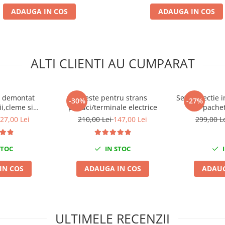
ADAUGA IN COS
ADAUGA IN COS
ALTI CLIENTI AU CUMPARAT
u demontat
Cleste pentru strans
Set protectie i
-30%
-27%
ii,cleme si
papuci/terminale electrice
pachet
to 24 piese
27,00 Lei
210,00 Lei
147,00 Lei
299,00 L
STOC
IN STOC
I
IN COS
ADAUGA IN COS
ADAUG
ULTIMELE RECENZII