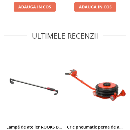
Compresoare
ADAUGA IN COS
ADAUGA IN COS
Filtre Pneumatice
Furtune Aer Comprimat
Masini de gaurit si taiat
ULTIMELE RECENZII
Pistoale de vopsit
Pistoale Pneumatice
Polizoare biax
Scule pentru nituit si capsat
Slefuitoare Pneumatice
Scule speciale
Diagnoza si masurari
Injectoare
Motor
Rulmenti,Bucsi si Extractoare
Sistem directie
Sistem franare
Sistem Vibro-Power
Lampă de atelier ROOKS B2 HYBRID pentru capotă, 2000 lumeni, 5000 mAh
Cric pneumatic perna de aer cu inaltator 6T