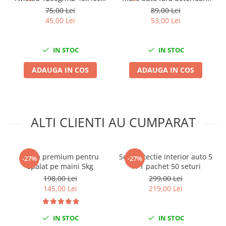
Nissan
King Dryer
38 piese
75,00 Lei
89,00 Lei
Opel
45,00 Lei
53,00 Lei
Peugeot
Renault
IN STOC
IN STOC
Rover
ADAUGA IN COS
ADAUGA IN COS
Saab
Seat
Skoda
Suzuki
ALTI CLIENTI AU CUMPARAT
Universale
Volkswagen
Volvo
Pasta premium pentru
Set protectie interior auto 5
-27%
-27%
Scule pentru tinichigerie
spalat pe maini 5kg
in 1 pachet 50 seturi
198,00 Lei
299,00 Lei
Scule Pneumatice
145,00 Lei
219,00 Lei
Accesorii Pneumatice
Alte scule pneumatice
IN STOC
IN STOC
Chei cu clichet