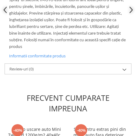
Spray-ul siliconic IMOTO este un lubrifi ant ideal pentru ungere,
Scule fixare distributie
pentru șinele, îmbinările, încuietorile, panourile ușilor și
Alfa romeo
ghidajelor. Previne stârpirea și stoarcerea capacelor din plastic,
înghețarea izolației ușilor. Poate fi folosit și în gospodărie ca
Audi
lubrifiant pentru sertare, șine de perdea etc. Utilizare: Agitați
Bmw
bine înainte de utilizare. Injectați elementul care trebuie tratat
Chevrolet
subțire. Folosiți numai în conformitate cu această specifi cație de
Chrysler
produs
Citroen
Informatii conformitate produs
Dacia
Fiat
Review-uri
(0)
Ford
Jaguar
Jeep
FRECVENT CUMPARATE
Lancia
IMPREUNA
Land Rover
Mazda
Mercedes
Prosop uscare auto Mini
Set pentru extras pini din
-40%
-40%
Mini
Twisted 1200g/m2 40x40cm
mufe auto fara deterioare