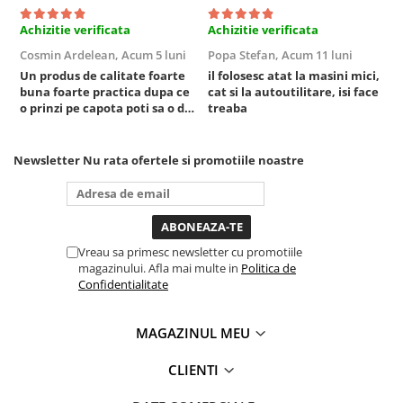
Sisteme de ridicare si sustinere
Achizitie verificata
Achizitie verificata
A
Capre Auto
Cosmin Ardelean,
Acum 5 luni
Popa Stefan,
Acum 11 luni
F
Cricuri Hidraulice
Un produs de calitate foarte
il folosesc atat la masini mici,
r
Surubelnite Si Biti
buna foarte practica dupa ce
cat si la autoutilitare, isi face
o prinzi pe capota poti sa o dai
treaba
Truse de biti
mai in stanga sau in dreapta
unde ai nevoie lumina
Truse de surubelnite
puternica si de la baterie care
Newsletter
Nu rata ofertele si promotiile noastre
Vulcanizare
tine destul de mult dar daca o
bagi la priza nu mai ai treaba
Masini de dejantat roti
toata ziua ,ce...
Masini de echilibrat roti
Piese de schimb
Vreau sa primesc newsletter cu promotiile
Scule Vulcanizare
magazinului. Afla mai multe in
Politica de
Confidentialitate
MAGAZINUL MEU
CLIENTI