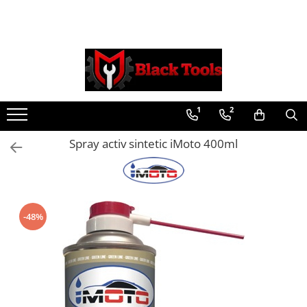
Toate Produsele
Scule Service Auto
Chei Si Truse De Chei
1
2
Chei combinate
Chei Combinate Cu Clichet
Spray activ sintetic iMoto 400ml
Chei Cotite
Chei speciale
Clesti Si Seturi De Clesti
Clesti autoblocanti
-48%
Clesti pentru sertizat
Clesti pentru sigurante
Clesti reglabili pentru tevi
Clesti service auto
Clesti universali