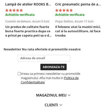
Lampă de atelier ROOKS B2 HYBRID pentru capotă, 2000 lumeni, 5000 mAh
Cric pneumatic perna de aer cu inaltator 6T
Sistem Vibro-Power
Sisteme de ridicare si sustinere
Achizitie verificata
Achizitie verificata
A
Capre Auto
Cosmin Ardelean,
Acum 5 luni
Popa Stefan,
Acum 11 luni
F
Cricuri Hidraulice
Un produs de calitate foarte
il folosesc atat la masini mici,
r
buna foarte practica dupa ce
cat si la autoutilitare, isi face
Surubelnite Si Biti
o prinzi pe capota poti sa o dai
treaba
mai in stanga sau in dreapta
Truse de biti
unde ai nevoie lumina
Truse de surubelnite
puternica si de la baterie care
Newsletter
Nu rata ofertele si promotiile noastre
tine destul de mult dar daca o
Vulcanizare
bagi la priza nu mai ai treaba
Masini de dejantat roti
toata ziua ,ce...
Masini de echilibrat roti
Piese de schimb
Vreau sa primesc newsletter cu promotiile
magazinului. Afla mai multe in
Politica de
Scule Vulcanizare
Confidentialitate
Truse de scule si accesorii
Truse de scule
MAGAZINUL MEU
Truse si accesorii 1/2
CLIENTI
Truse si Accesorii 1/4