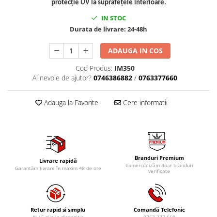
Mig-Mag
protecție UV la suprafețele interioare.
Sudura In Puncte
IN STOC
Tig-Wig
Durata de livrare:
24-48h
Pompe si Cilindri Hidraulici
ADAUGA IN COS
Prese pentru arcuri
Cod Produs:
IM350
Redresoare,Roboti Pornire,Cabluri
Ai nevoie de ajutor?
0746386882
/
0763377660
Curent
Schimb ulei
Adauga la Favorite
Cere informatii
Accesorii schimb ulei
Chei buson baie ulei
Chei filtru ulei
Recuperatoare de ulei
Branduri Premium
Scule Ajutatoare
Livrare rapidă
Comercializăm doar branduri
Garantăm livrare în maxim 48 de ore
verificate
Scule De Mana si Unelte
Aparate de nituit si capsat
Burghie
Retur rapid si simplu
Comandă Telefonic
Capsatoare tapiterie