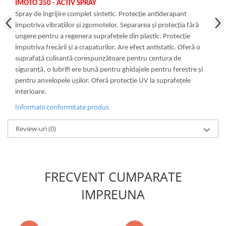
IMOTO 350 - ACTIV SPRAY
Slefuitoare electrice
Spray de îngrijire complet sintetic. Protecție antiderapant
Scule fixare distributie
împotriva vibrațiilor și zgomotelor. Separarea și protecția fără
ungere pentru a regenera suprafețele din plastic. Protecție
Alfa romeo
împotriva frecării și a crapaturilor. Are efect antistatic. Oferă o
Audi
suprafață culisantă corespunzătoare pentru centura de
Bmw
siguranță, o lubrifi ere bună pentru ghidajele pentru ferestre și
Chevrolet
pentru anvelopele ușilor. Oferă protecție UV la suprafețele
Chrysler
interioare.
Citroen
Informatii conformitate produs
Dacia
Review-uri
(0)
Fiat
Ford
Jaguar
Jeep
FRECVENT CUMPARATE
Lancia
IMPREUNA
Land Rover
Mazda
Mercedes