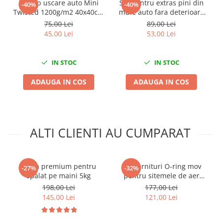
Prosop uscare auto Mini
Set pentru extras pini din
-40%
-40%
Mini
Twisted 1200g/m2 40x40cm
mufe auto fara deterioare
King Dryer
38 piese
Nissan
75,00 Lei
89,00 Lei
45,00 Lei
53,00 Lei
Opel
Peugeot
Renault
IN STOC
IN STOC
Rover
ADAUGA IN COS
ADAUGA IN COS
Saab
Seat
Skoda
Suzuki
ALTI CLIENTI AU CUMPARAT
Universale
Volkswagen
Volvo
Pasta premium pentru
Set garnituri O-ring mov
-27%
-32%
spalat pe maini 5kg
pentru sitemele de aer
Scule pentru tinichigerie
conditionat sau clima 265
198,00 Lei
177,00 Lei
Scule Pneumatice
piese
145,00 Lei
121,00 Lei
Accesorii Pneumatice
Alte scule pneumatice