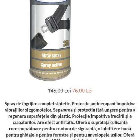
Clima/Aer conditionat
Cricuri cutie viteze
Dispozitive de sablat & accesorii
Dispozitive spalat piese
Dulapuri Bancuri Carucioare
Bancuri de lucru
Carucioare pentru marfa
Cutii pentru scule
Dulapuri echipate
Dulapuri pentru scule
145,00 Lei
76,00 Lei
Module scule
Echipamente De Sudura
Spray de îngrijire complet sintetic. Protecție antiderapant împotriva
Aparate taiere cu plasma
vibrațiilor și zgomotelor. Separarea și protecția fără ungere pentru a
Autogen
regenera suprafețele din plastic. Protecție împotriva frecării și a
crapaturilor. Are efect antistatic. Oferă o suprafață culisantă
Invertoare Sudura
corespunzătoare pentru centura de siguranță, o lubrifi ere bună
Magneti fixare sudura
pentru ghidajele pentru ferestre și pentru anvelopele ușilor. Oferă