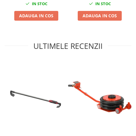
IN STOC
IN STOC
Chei cu clichet
Compresoare
ADAUGA IN COS
ADAUGA IN COS
Filtre Pneumatice
Furtune Aer Comprimat
Masini de gaurit si taiat
ULTIMELE RECENZII
Pistoale de vopsit
Pistoale Pneumatice
Polizoare biax
Scule pentru nituit si capsat
Slefuitoare Pneumatice
Scule speciale
Diagnoza si masurari
Injectoare
Motor
Rulmenti,Bucsi si Extractoare
Sistem directie
Sistem franare