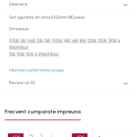
Descriere
Rindele
Slefuitoare electrice
Set sigurante din sticla 5X20mm 180 piese
Scule fixare distributie
Dimnesiuni:
Alfa romeo
Audi
0.5A, 1A, 1.6A, 2A, 3A, 3.15A, 4A, 6A, 8A, 20A, 25A, 30A x
Bmw
10szt/buc
5A, 10A, 15A x 20szt/buc
Chevrolet
Chrysler
Citroen
Informatii conformitate produs
Dacia
Review-uri
(0)
Fiat
Ford
Jaguar
Jeep
Frecvent cumparate impreuna
Lancia
Land Rover
Mazda