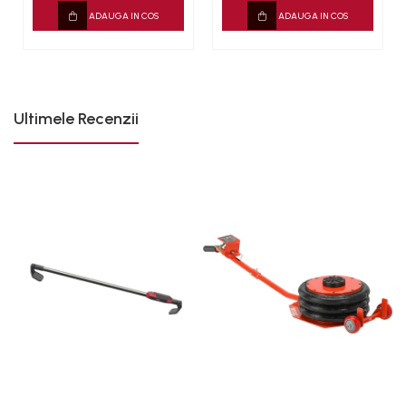
ADAUGA IN COS
ADAUGA IN COS
Sistem franare
Sistem Vibro-Power
Sisteme de ridicare si sustinere
Capre Auto
Ultimele Recenzii
Cricuri Hidraulice
Surubelnite Si Biti
Truse de biti
Truse de surubelnite
Vulcanizare
Masini de dejantat roti
Masini de echilibrat roti
Piese de schimb
Scule Vulcanizare