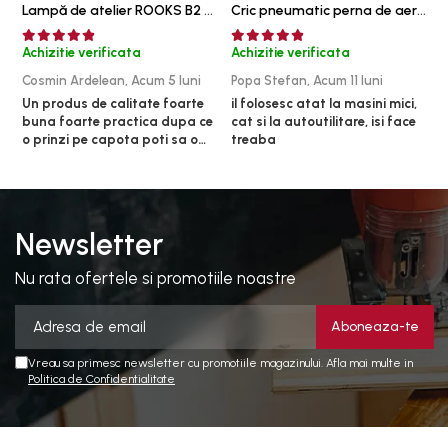
Lampă de atelier ROOKS B2 HYBRID pentru capotă, 2000 lumeni, 5000 mAh
Cric pneumatic perna de aer cu inaltator 6T
Achizitie verificata
Achizitie verificata
A
Cosmin Ardelean,
Acum 5 luni
Popa Stefan,
Acum 11 luni
F
Un produs de calitate foarte
il folosesc atat la masini mici,
r
buna foarte practica dupa ce
cat si la autoutilitare, isi face
o prinzi pe capota poti sa o
treaba
dai mai in stanga sau in
dreapta unde ai nevoie lumina
puternica si de la baterie care
tine destul de mult dar daca o
bagi la priza nu mai ai treaba
Newsletter
toata ziua ,ce...
Nu rata ofertele si promotiile noastre
Vreau sa primesc newsletter cu promotiile magazinului. Afla mai multe in
Politica de Confidentialitate