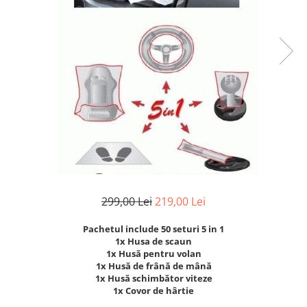
Cricuri cutie viteze
Tubulare de impact 3/4
Dispozitive de sablat & accesorii
Tubulare 1/2
Dispozitive spalat piese
Tubulare 1/2 bihexagonale
Dulapuri Bancuri Carucioare
Tubulare 1/2 hexagonale
Bancuri de lucru
Tubulare 1/4
Carucioare pentru marfa
Tubulare 3/4
Cutii pentru scule
Tubulare 3/8
Dulapuri echipate
Dulapuri pentru scule
Module scule
Echipamente De Sudura
299,00 Lei
219,00 Lei
Aparate taiere cu plasma
Pachetul include 50 seturi 5 in 1
Autogen
1x Husa de scaun
Invertoare Sudura
1x Husă pentru volan
1x Husă de frână de mână
Magneti fixare sudura
1x Husă schimbător viteze
Mig-Mag
1x Covor de hârtie
Sudura In Puncte