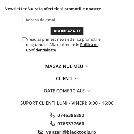
unde ai nevoie lumina
puternica si de la baterie care
Newsletter
Nu rata ofertele si promotiile noastre
tine destul de mult dar daca o
bagi la priza nu mai ai treaba
toata ziua ,ce...
Vreau sa primesc newsletter cu promotiile
magazinului. Afla mai multe in
Politica de
Confidentialitate
MAGAZINUL MEU
CLIENTI
DATE COMERCIALE
SUPORT CLIENTI
LUNI - VINERI: 9:00 - 16:00
0746386882
0763377660
vanzari@blacktools.ro