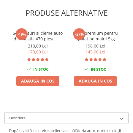
Chei Dinamometrice
PRODUSE ALTERNATIVE
Ciocane Dalti si Dornuri
Gresoare
Reparat Filete
Set clipsuri si cleme auto
Pasta premium pentru
Pr
-19%
-27%
Scule Electrice
din plastic 470 piese + 5
spalat pe maini 5kg
Aeroterme si Incalzitoare
extractoare pentru
213,00 Lei
198,00 Lei
clipsuri
Aparate de spalat cu presiune
173,00 Lei
145,00 Lei
Aspiratoare industriale
Lampi si Lanterne
IN STOC
IN STOC
Masini de insurubat si gaurit
ADAUGA IN COS
ADAUGA IN COS
Masini de polishat
Pistoale aer cald
Pistoale de lipit
Pistoale electrice de impact
Polizoare unghiulare
Descriere
Rindele
Slefuitoare electrice
După o vizită la service,atelier sau spălătoria auto, dorim cu toții