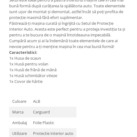
Setul este ideal pentru a păstra interiorul mașinii tale în cea mai
Nissan
bună formă după curățarea la spălătoria auto. Toate elementele
Opel
sunt ușor de montat și demontat, astfel încât să poți profita de
protecție maximă fără efort suplimentar.
Peugeot
Păstrează-ți mașina curată și îngrijită cu Setul de Protecție
Renault
Interior Auto. Acesta este perfect pentru a proteja investiția ta și
pentru a te bucura de o mașină întotdeauna impecabilă.
Rover
Cumpără acum și ai la îndemână toate elementele de care ai
Saab
nevoie pentru a-ți menține mașina în cea mai bună formă!
Seat
Caracteristici:
1x Husa de scaun
Skoda
1x Husă pentru volan
Suzuki
1x Husă de frână de mână
Universale
1x Husă schimbător viteze
1x Covor de hârtie
Volkswagen
Volvo
Scule pentru tinichigerie
Culoare
ALB
Scule Pneumatice
Marca
Carguard
Accesorii Pneumatice
Ambalaj
Folie Plastic
Alte scule pneumatice
Utilizare
Protectie interior auto
Chei cu clichet