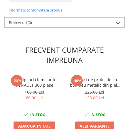
Compresoare
Informatii conformitate produs
Filtre Pneumatice
Furtune Aer Comprimat
Review-uri
(0)
Masini de gaurit si taiat
Pistoale de vopsit
Pistoale Pneumatice
FRECVENT CUMPARATE
Polizoare biax
Scule pentru nituit si capsat
IMPREUNA
Slefuitoare Pneumatice
Scule speciale
Set clipsuri cleme auto
Bocanci de protectie cu
Diagnoza si masurari
-20%
-40%
RENAULT 300 piese
bombeu metalic din piele
Injectoare
naturala WS3
100,00 Lei
225,00 Lei
Motor
80,00 Lei
135,00 Lei
Rulmenti,Bucsi si Extractoare
Sistem directie
IN STOC
IN STOC
Sistem franare
Sistem Vibro-Power
ADAUGA IN COS
VEZI VARIANTE