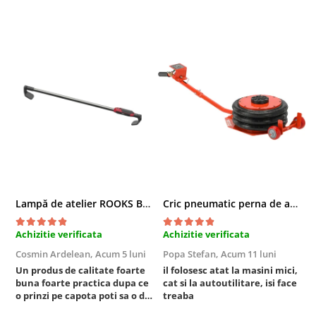
Lampă de atelier ROOKS B2 HYBRID pentru capotă, 2000 lumeni, 5000 mAh
Cric pneumatic perna de aer cu inaltator 6T
Achizitie verificata
Achizitie verificata
A
Cosmin Ardelean,
Acum 5 luni
Popa Stefan,
Acum 11 luni
F
Un produs de calitate foarte
il folosesc atat la masini mici,
r
buna foarte practica dupa ce
cat si la autoutilitare, isi face
o prinzi pe capota poti sa o dai
treaba
mai in stanga sau in dreapta