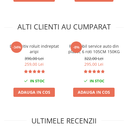
Sisteme de ridicare si sustinere
Capre Auto
Cricuri Hidraulice
ALTI CLIENTI AU CUMPARAT
Surubelnite Si Biti
Truse de biti
Truse de surubelnite
Dispozitiv roluit indreptat
Pat mobil service auto din
-34%
-8%
aripi
plastic 6 roti 105CM 150KG
Vulcanizare
390,00 Lei
322,00 Lei
Masini de dejantat roti
259,00 Lei
295,00 Lei
Masini de echilibrat roti
Piese de schimb
IN STOC
IN STOC
Scule Vulcanizare
ADAUGA IN COS
ADAUGA IN COS
ULTIMELE RECENZII