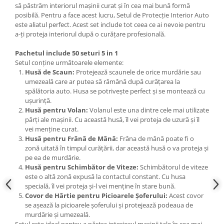
să păstrăm interiorul mașinii curat și în cea mai bună formă
Scule fixare distributie
posibilă. Pentru a face acest lucru, Setul de Protecție Interior Auto
Alfa romeo
este aliatul perfect. Acest set include tot ceea ce ai nevoie pentru
a-ți proteja interiorul după o curățare profesională.
Audi
Bmw
Pachetul include 50 seturi 5 in 1
Chevrolet
Setul conține următoarele elemente:
Husă de Scaun:
Protejează scaunele de orice murdărie sau
Chrysler
umezeală care ar putea să rămână după curățarea la
Citroen
spălătoria auto. Husa se potrivește perfect și se montează cu
Dacia
ușurință.
Husă pentru Volan:
Volanul este una dintre cele mai utilizate
Fiat
părți ale mașinii. Cu această husă, îl vei proteja de uzură și îl
Ford
vei menține curat.
Jaguar
Husă pentru Frână de Mână:
Frâna de mână poate fi o
zonă uitată în timpul curățării, dar această husă o va proteja și
Jeep
pe ea de murdărie.
Lancia
Husă pentru Schimbător de Viteze:
Schimbătorul de viteze
este o altă zonă expusă la contactul constant. Cu husa
Land Rover
specială, îl vei proteja și-l vei menține în stare bună.
Mazda
Covor de Hârtie pentru Picioarele Șoferului:
Acest covor
Mercedes
se așează la picioarele șoferului și protejează podeaua de
murdărie și umezeală.
Mini